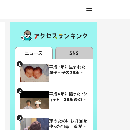
ニュース
SNS
平成7年に生まれた
双子…その29年後
の姿に「漫画みたい」
「素敵すぎる」
平成6年に撮った2シ
ョット 30年後の姿
に…「美男美女」「こ
んな夫婦になりた
い」
孫のためにお弁当を
作った祖母 孫が絶