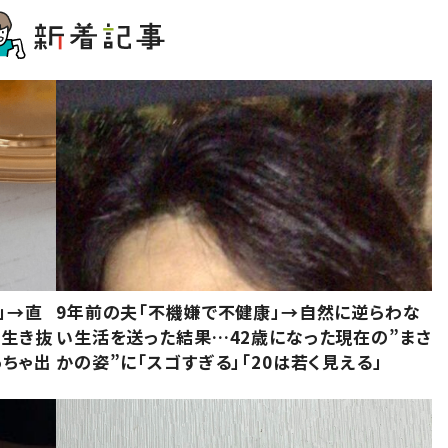
」→直
9年前の夫「不機嫌で不健康」→自然に逆らわな
「生き抜
い生活を送った結果…42歳になった現在の”まさ
っちゃ出
かの姿”に「スゴすぎる」「20は若く見える」