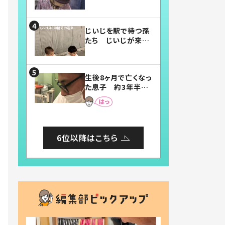
賛したお弁当に「美
味しそう」「お弁当す
ごい」
じいじを駅で待つ孫
たち じいじが来た
瞬間…！？「じいじイ
ケメン」「デレッデレ」
「嬉しくて可愛くてた
生後8ヶ月で亡くなっ
まらない」「幸せにな
た息子 約3年半
れる」
後、当時の妻の日記
に書いてあった本音
とは
6位以降はこちら