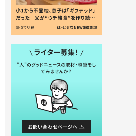
小1から不登校、息子は「ギフテッド」
だった 父が“ウチ給食”を作り続け
る理由とは #令和の親 #令和の子
SNSで話題
ほ・とせなNEWS編集部
ライター募集！
“人”のグッドニュースの取材・執筆をし
てみませんか？
お問い合わせページへ