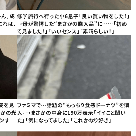
ゃん。成
修学旅行へ行った小6息子「良い買い物をした！」
これは、
→母が驚愕した“まさかの購入品”に……「初め
て見ました！」「いいセンス」「素晴らしい！」
姿を見
ファミマで…話題の“もっちり食感ドーナツ”を購
さかの光
入。→まさかの中身に190万表示「イイこと聞い
ンす
た」「気になってました」「これかなり好き」