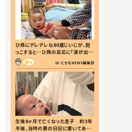
ひ孫にデレデレな80歳じいじが、抱
っこすると…ひ孫の反応に「涙が出ま
した」「可愛くて仕方ない」
ほ・とせなNEWS編集部
生後8ヶ月で亡くなった息子 約3年
半後、当時の妻の日記に書いてあっ