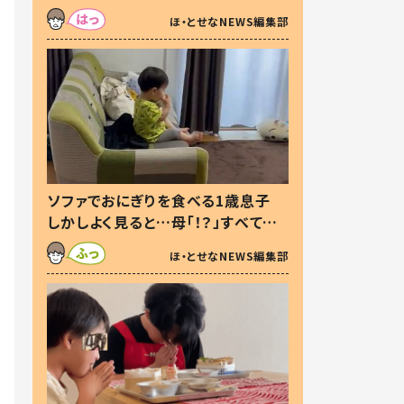
た本音とは
ほ・とせなNEWS編集部
ソファでおにぎりを食べる1歳息子
しかしよく見ると…母「！？」すべてを
察した母の投稿に「可愛いから許
ほ・とせなNEWS編集部
す！」「現行犯〜」