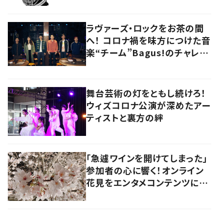
ラヴァーズ・ロックをお茶の間
へ！ コロナ禍を味方につけた音
楽“チーム”Bagus!のチャレン
ジを追う
舞台芸術の灯をともし続けろ！
ウィズコロナ公演が深めたアー
ティストと裏方の絆
「急遽ワインを開けてしまった」
参加者の心に響く！オンライン
花見をエンタメコンテンツに仕
上げたワケ