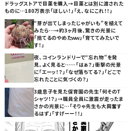
ドラッグストアで目薬を購入→目薬とは別に渡された
ものに…180万表示「ほしい！」「え、なにこれ！！」
“芽が出てしまったじゃがいも”を植えて
みたら…→約3ヶ月後、驚きの光景に
「捨てるのやめたｗｗ」「育ててみたいで
す！」
夜、コインランドリーで“忘れ物”を発
見。よく見ると……「はぁ？」衝撃の光景
に「エーッ！？」「なぜ落ちてる？」「どこで
忘れたことに気づくの？」
3歳息子を見た保育園の先生「何そのT
シャツ！？」→職員全員に激震が走ったま
さかの光景に…「そりゃ先生も大興奮す
るはず」「すげーー！！」