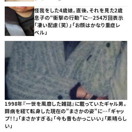
怪我をした4歳娘。直後、それを見た2歳
息子の“衝撃の行動”に…254万回表示
「凄い配慮（笑）」「お顔はかなり重症レ
ベル」
1998年『一世を風靡した雑誌』に載っていたギャル男。
闘病を経て転身した現在の”まさかの姿”に…「ギャッ
プ！！」「まさかすぎる」「今も昔もかっこいい」「素晴らし
い」