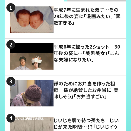
平成7年に生まれた双子…その
29年後の姿に「漫画みたい」「素
敵すぎる」
平成6年に撮った2ショット 30
年後の姿に…「美男美女」「こん
な夫婦になりたい」
孫のためにお弁当を作った祖
母 孫が絶賛したお弁当に「美
味しそう」「お弁当すごい」
じいじを駅で待つ孫たち じい
じが来た瞬間…！？「じいじイケ