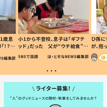
1歳息
小1から不登校、息子は「ギフテ
ひ孫に
「！？」
ッド」だった 父が“ウチ給食”を
が、抱
に「可愛
作り続ける理由とは #令和の親
「涙が
SNSで話題
ほ・とせなNEWS編集部
WS編集部
#令和の子
い」
ライター募集！
“人”のグッドニュースの取材・執筆をしてみませんか？