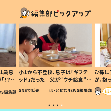
1歳息
小1から不登校、息子は「ギフテ
ひ孫に
「！？」
ッド」だった 父が“ウチ給食”を
が、抱
に「可愛
作り続ける理由とは #令和の親
「涙が
SNSで話題
ほ・とせなNEWS編集部
WS編集部
#令和の子
い」