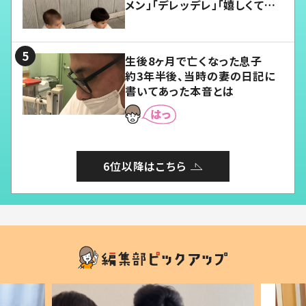
メン」「デレッデレ」「嬉しくて可
愛くてたまらない」「幸せになれ
る」
生後8ヶ月で亡くなった息子
約3年半後、当時の妻の日記に
書いてあった本音とは
6位以降はこちら