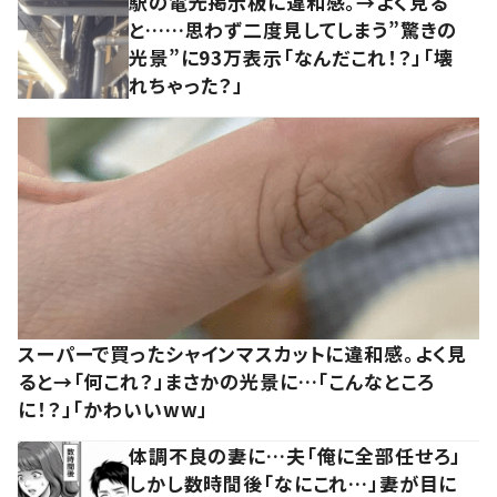
駅の電光掲示板に違和感。→よく見る
と……思わず二度見してしまう”驚きの
光景”に93万表示「なんだこれ！？」「壊
れちゃった？」
スーパーで買ったシャインマスカットに違和感。よく見
ると→「何これ？」まさかの光景に…「こんなところ
に！？」「かわいいww」
体調不良の妻に…夫「俺に全部任せろ」
しかし数時間後「なにこれ…」妻が目に