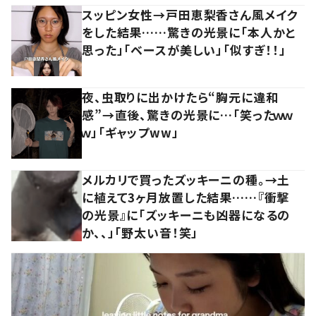
スッピン女性→戸田恵梨香さん風メイク
をした結果……驚きの光景に「本人かと
思った」「ベースが美しい」「似すぎ！！」
夜、虫取りに出かけたら“胸元に違和
感”→直後、驚きの光景に…「笑ったｗｗ
ｗ」「ギャップww」
メルカリで買ったズッキーニの種。→土
に植えて3ヶ月放置した結果……『衝撃
の光景』に「ズッキーニも凶器になるの
か、、」「野太い音！笑」