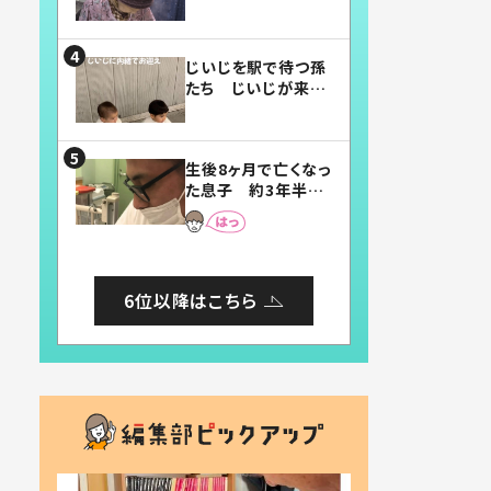
賛したお弁当に「美
味しそう」「お弁当す
ごい」
じいじを駅で待つ孫
たち じいじが来た
瞬間…！？「じいじイ
ケメン」「デレッデレ」
「嬉しくて可愛くてた
生後8ヶ月で亡くなっ
まらない」「幸せにな
た息子 約3年半
れる」
後、当時の妻の日記
に書いてあった本音
とは
6位以降はこちら