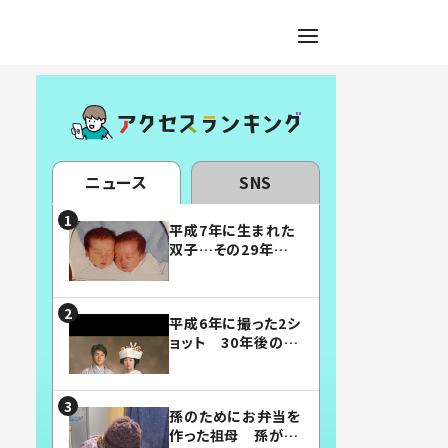
ニュース
SNS
平成7年に生まれた
双子…その29年後
の姿に「漫画みたい」
「素敵すぎる」
平成6年に撮った2シ
ョット 30年後の姿
に…「美男美女」「こ
んな夫婦になりた
い」
孫のためにお弁当を
作った祖母 孫が絶