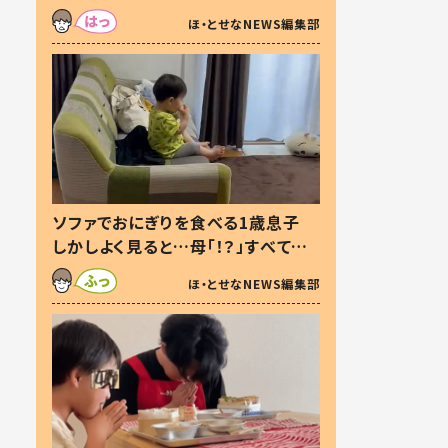
た本音とは
ほ・とせなNEWS編集部
ソファでおにぎりを食べる1歳息子
しかしよく見ると…母「！？」すべてを
察した母の投稿に「可愛いから許
ほ・とせなNEWS編集部
す！」「現行犯〜」