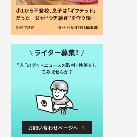
小1から不登校、息子は「ギフテッド」
だった 父が“ウチ給食”を作り続け
る理由とは #令和の親 #令和の子
SNSで話題
ほ・とせなNEWS編集部
ライター募集！
“人”のグッドニュースの取材・執筆をし
てみませんか？
お問い合わせページへ