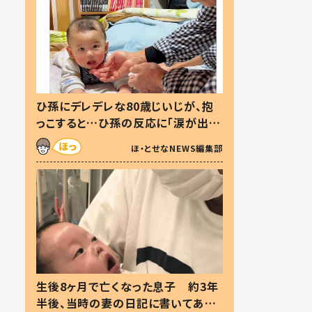
ひ孫にデレデレな80歳じいじが、抱
っこすると…ひ孫の反応に「涙が出ま
した」「可愛くて仕方ない」
ほ・とせなNEWS編集部
生後8ヶ月で亡くなった息子 約3年
半後、当時の妻の日記に書いてあっ