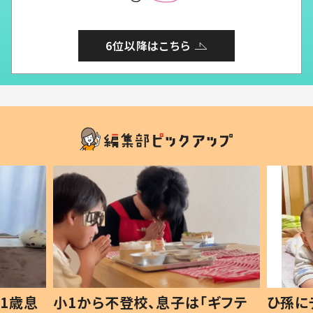
6位以降はこちら
1歳息
小1から不登校、息子は「ギフテ
ひ孫に