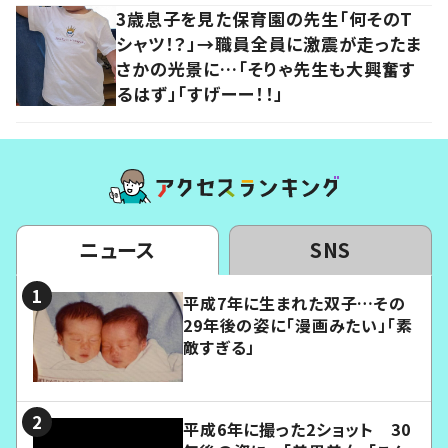
3歳息子を見た保育園の先生「何そのT
シャツ！？」→職員全員に激震が走ったま
さかの光景に…「そりゃ先生も大興奮す
るはず」「すげーー！！」
ニュース
SNS
平成7年に生まれた双子…その
29年後の姿に「漫画みたい」「素
敵すぎる」
平成6年に撮った2ショット 30