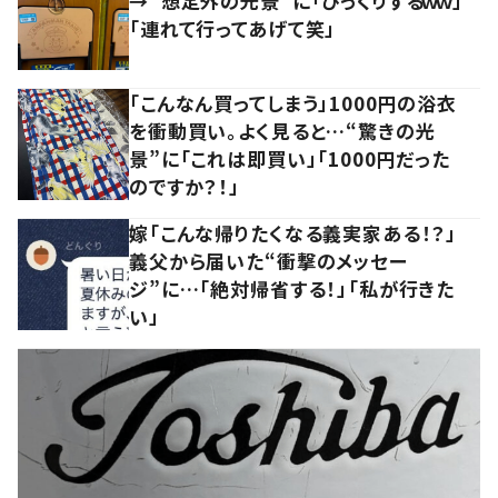
→“想定外の光景”に「びっくりするｗｗ」
「連れて行ってあげて笑」
「こんなん買ってしまう」1000円の浴衣
を衝動買い。よく見ると…“驚きの光
景”に「これは即買い」「1000円だった
のですか？！」
嫁「こんな帰りたくなる義実家ある！？」
義父から届いた“衝撃のメッセー
ジ”に…「絶対帰省する！」「私が行きた
い」