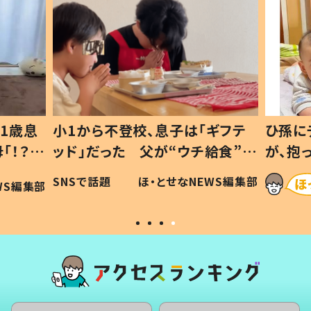
1歳息
小1から不登校、息子は「ギフテ
ひ孫に
「！？」
ッド」だった 父が“ウチ給食”を
が、抱
に「可愛
作り続ける理由とは #令和の親
「涙が
SNSで話題
ほ・とせなNEWS編集部
WS編集部
#令和の子
い」