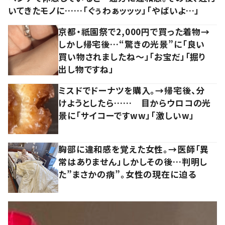
いてきたモノに……「ぐぅわぁッッッ」「やばいよ…」
京都・祇園祭で2,000円で買った着物→
しかし帰宅後…“驚きの光景”に「良い
買い物されましたね～」「お宝だ」「掘り
出し物ですね」
ミスドでドーナツを購入。→帰宅後、分
けようとしたら…… 目からウロコの光
景に「サイコーですww」「激しいw」
胸部に違和感を覚えた女性。→医師「異
常はありません」しかしその後…判明し
た”まさかの病”。女性の現在に迫る