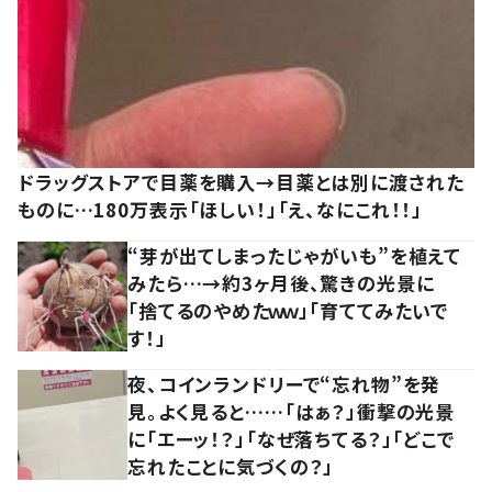
ドラッグストアで目薬を購入→目薬とは別に渡された
ものに…180万表示「ほしい！」「え、なにこれ！！」
“芽が出てしまったじゃがいも”を植えて
みたら…→約3ヶ月後、驚きの光景に
「捨てるのやめたｗｗ」「育ててみたいで
す！」
夜、コインランドリーで“忘れ物”を発
見。よく見ると……「はぁ？」衝撃の光景
に「エーッ！？」「なぜ落ちてる？」「どこで
忘れたことに気づくの？」