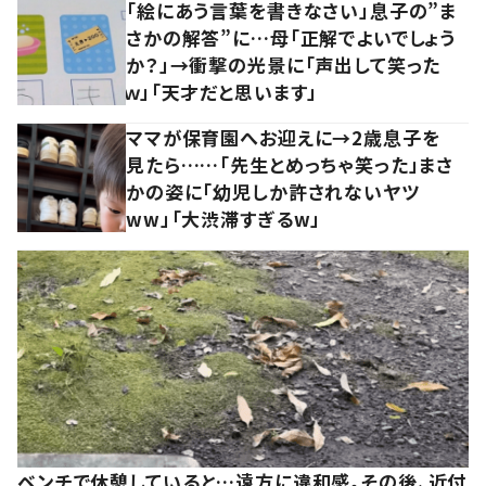
「絵にあう言葉を書きなさい」息子の”ま
さかの解答”に…母「正解でよいでしょう
か？」→衝撃の光景に「声出して笑った
ｗ」「天才だと思います」
ママが保育園へお迎えに→2歳息子を
見たら……「先生とめっちゃ笑った」まさ
かの姿に「幼児しか許されないヤツ
ww」「大渋滞すぎるw」
ベンチで休憩していると…遠方に違和感。その後、近付