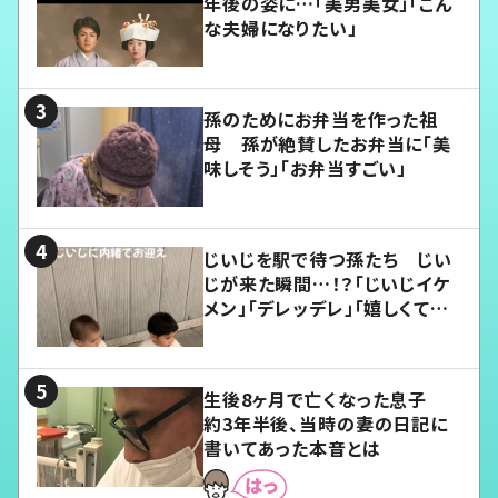
年後の姿に…「美男美女」「こん
な夫婦になりたい」
孫のためにお弁当を作った祖
母 孫が絶賛したお弁当に「美
味しそう」「お弁当すごい」
じいじを駅で待つ孫たち じい
じが来た瞬間…！？「じいじイケ
メン」「デレッデレ」「嬉しくて可
愛くてたまらない」「幸せになれ
る」
生後8ヶ月で亡くなった息子
約3年半後、当時の妻の日記に
書いてあった本音とは