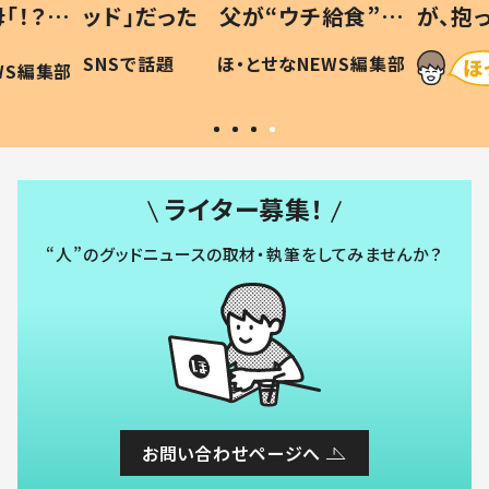
「！？」
ッド」だった 父が“ウチ給食”を
が、抱
に「可愛
作り続ける理由とは #令和の親
「涙が
SNSで話題
ほ・とせなNEWS編集部
WS編集部
#令和の子
い」
ライター募集！
“人”のグッドニュースの取材・執筆をしてみませんか？
お問い合わせページへ