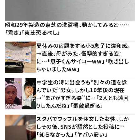
昭和29年製造の東芝の洗濯機。動かしてみると……
「驚き」「東芝恐るべし」
夏休みの宿題をする小5息子に違和感。
→直後、母がみた『衝撃的すぎる姿』
に…「息子くんサイコーww」「吹き出し
ちゃいましたww」
中学生の時に出会うも“別々の道を歩
んでいた”男女。しかし10年後の現在
→”まさかすぎる姿”に…「2人とも遠回
りしたんだね」「素敵過ぎる」
スタバでワッフルを注文した女性。しか
しその後、SNSが騒然とした投稿に…
「知らなかった」「ヤバい安い」