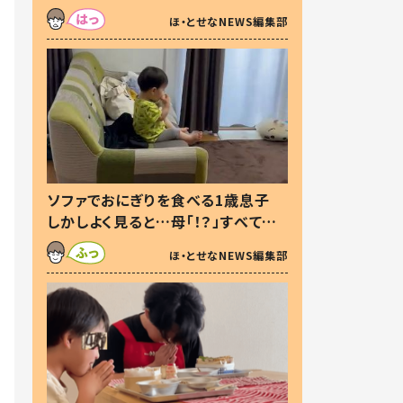
た本音とは
ほ・とせなNEWS編集部
ソファでおにぎりを食べる1歳息子
しかしよく見ると…母「！？」すべてを
察した母の投稿に「可愛いから許
ほ・とせなNEWS編集部
す！」「現行犯〜」