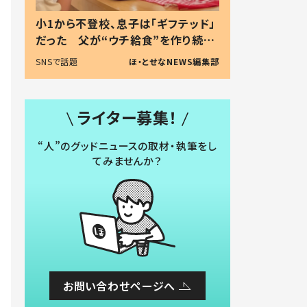
小1から不登校、息子は「ギフテッド」
だった 父が“ウチ給食”を作り続け
る理由とは #令和の親 #令和の子
SNSで話題
ほ・とせなNEWS編集部
ライター募集！
“人”のグッドニュースの取材・執筆をし
てみませんか？
お問い合わせページへ