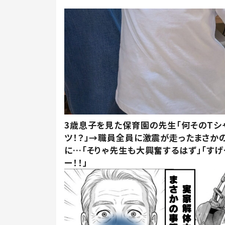
3歳息子を見た保育園の先生「何そのTシ
ツ！？」→職員全員に激震が走ったまさか
に…「そりゃ先生も大興奮するはず」「すげ
ー！！」