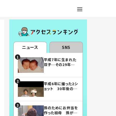
ニュース
SNS
平成7年に生まれた
双子…その29年後
の姿に「漫画みたい」
「素敵すぎる」
平成6年に撮った2シ
ョット 30年後の姿
に…「美男美女」「こ
んな夫婦になりた
い」
孫のためにお弁当を
作った祖母 孫が絶