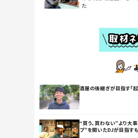
た
酒屋の後継ぎが目指す「起
“買う、買わない”より大
プ”を開いたDJが目指す