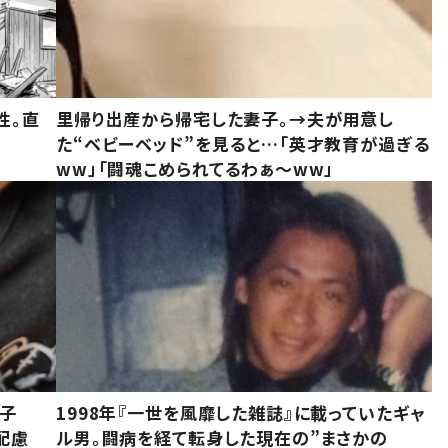
性。直
里帰り出産から帰宅した妻子。→夫が用意し
た“ベビーベッド”を見ると…「英才教育が過ぎる
ww」「闘魂こめられてるわぁ～ww」
息子
1998年『一世を風靡した雑誌』に載っていたギャ
配慮
ル男。闘病を経て転身した現在の”まさかの