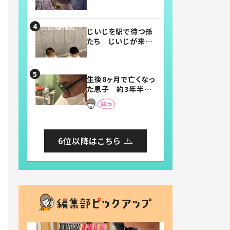
賛したお弁当に「美
味しそう」「お弁当す
ごい」
じいじを駅で待つ孫
たち じいじが来た
瞬間…！？「じいじイ
ケメン」「デレッデレ」
「嬉しくて可愛くてた
生後8ヶ月で亡くなっ
まらない」「幸せにな
た息子 約3年半
れる」
後、当時の妻の日記
に書いてあった本音
とは
6位以降はこちら