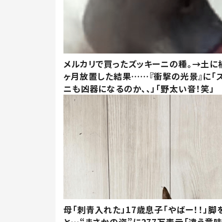
メルカリで買ったズッキーニの種。→土に
ヶ月放置した結果……『衝撃の光景』に「
ニも凶器になるのか、、」「野太い音！笑」
母「刺青入れた」17歳息子「やばー！！」脚
と…“まさかの姿”に277万表示「違う意