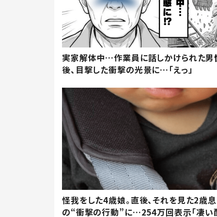
実家解体中…作業員に話しかけられた男
後、目撃した衝撃の光景に…「えっ」
怪我をした4歳娘。直後、それを見た2歳
の“衝撃の行動”に…254万回表示「凄い