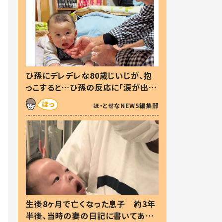
ひ孫にデレデレな80歳じいじが、抱
っこすると…ひ孫の反応に「涙が出ま
した」「可愛くて仕方ない」
ほ・とせなNEWS編集部
生後8ヶ月で亡くなった息子 約3年
半後、当時の妻の日記に書いてあっ