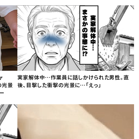
ャ
実家解体中…作業員に話しかけられた男性。直
の光景
後、目撃した衝撃の光景に…「えっ」
ー