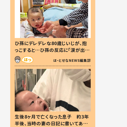
ひ孫にデレデレな80歳じいじが、抱
っこすると…ひ孫の反応に「涙が出ま
した」「可愛くて仕方ない」
ほ・とせなNEWS編集部
生後8ヶ月で亡くなった息子 約3年
半後、当時の妻の日記に書いてあっ