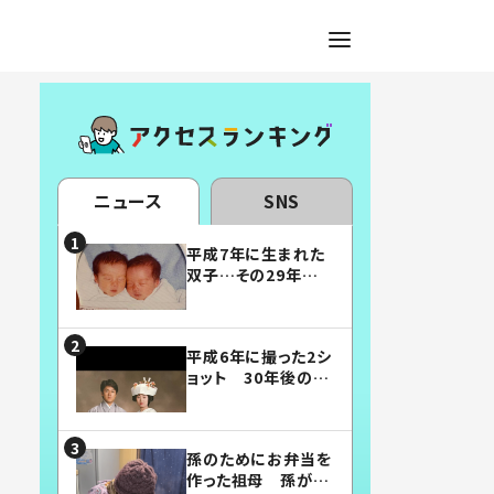
ニュース
SNS
平成7年に生まれた
双子…その29年後
の姿に「漫画みたい」
「素敵すぎる」
平成6年に撮った2シ
ョット 30年後の姿
に…「美男美女」「こ
んな夫婦になりた
い」
孫のためにお弁当を
作った祖母 孫が絶