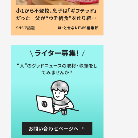
小1から不登校、息子は「ギフテッド」
だった 父が“ウチ給食”を作り続け
る理由とは #令和の親 #令和の子
SNSで話題
ほ・とせなNEWS編集部
ライター募集！
“人”のグッドニュースの取材・執筆をし
てみませんか？
お問い合わせページへ