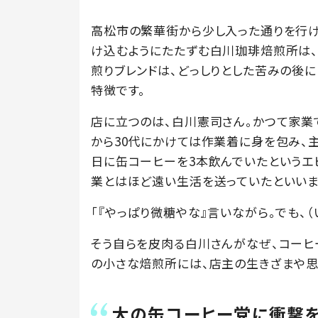
高松市の繁華街から少し入った通りを行け
け込むようにたたずむ白川珈琲焙煎所は、
煎りブレンドは、どっしりとした苦みの後
特徴です。
店に立つのは、白川憲司さん。かつて家業
から30代にかけては作業着に身を包み、
日に缶コーヒーを3本飲んでいたというエ
業とはほど遠い生活を送っていたといいま
「『やっぱり微糖やな』言いながら。でも、
そう自らを皮肉る白川さんがなぜ、コーヒー
の小さな焙煎所には、店主の生きざまや思
大の缶コーヒー党に衝撃を