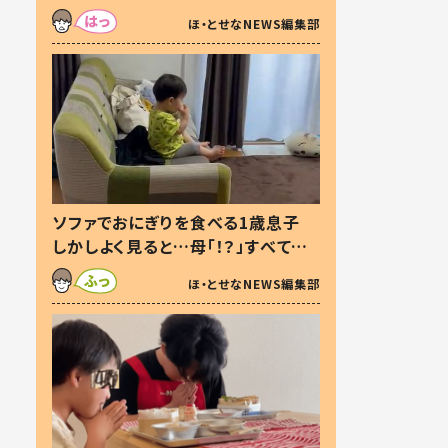
た本音とは
ほ・とせなNEWS編集部
ソファでおにぎりを食べる1歳息子
しかしよく見ると…母「！？」すべてを
察した母の投稿に「可愛いから許
ほ・とせなNEWS編集部
す！」「現行犯〜」