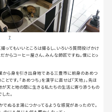
7
真撮ってもいいところは撮るし、いろいろ質問投げかけ
。だからコーヒー屋さん、みんな師匠ですね。僕にとっ
家業から身を引き出身地である三豊市に前身のあめつ
ことです。「あめつち」を漢字に直せば「天地」。先ほ
物が天と地の間に生きる私たちの生活に寄り添うもの
でした。
なかでぬるま湯につかってるような感覚があったので。
、内にも外にも何も響かんなって」