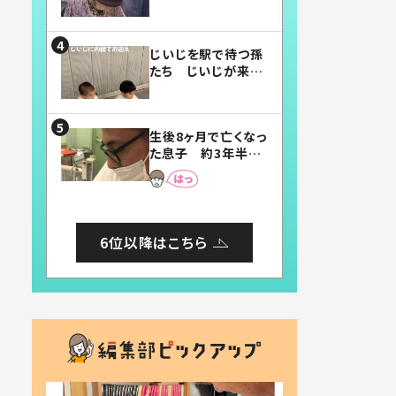
賛したお弁当に「美
味しそう」「お弁当す
ごい」
じいじを駅で待つ孫
たち じいじが来た
瞬間…！？「じいじイ
ケメン」「デレッデレ」
「嬉しくて可愛くてた
生後8ヶ月で亡くなっ
まらない」「幸せにな
た息子 約3年半
れる」
後、当時の妻の日記
に書いてあった本音
とは
6位以降はこちら