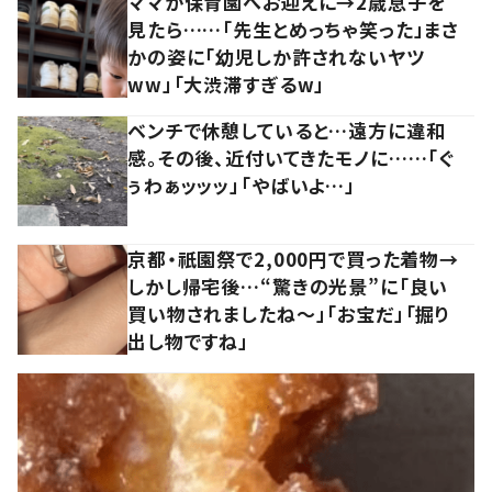
ママが保育園へお迎えに→2歳息子を
見たら……「先生とめっちゃ笑った」まさ
かの姿に「幼児しか許されないヤツ
ww」「大渋滞すぎるw」
ベンチで休憩していると…遠方に違和
感。その後、近付いてきたモノに……「ぐ
ぅわぁッッッ」「やばいよ…」
京都・祇園祭で2,000円で買った着物→
しかし帰宅後…“驚きの光景”に「良い
買い物されましたね～」「お宝だ」「掘り
出し物ですね」