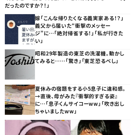
だったのですか？！」
嫁「こんな帰りたくなる義実家ある！？」
義父から届いた“衝撃のメッセー
ジ”に…「絶対帰省する！」「私が行きた
い」
昭和29年製造の東芝の洗濯機。動かし
てみると……「驚き」「東芝恐るべし」
夏休みの宿題をする小5息子に違和感。
→直後、母がみた『衝撃的すぎる姿』
に…「息子くんサイコーww」「吹き出し
ちゃいましたww」