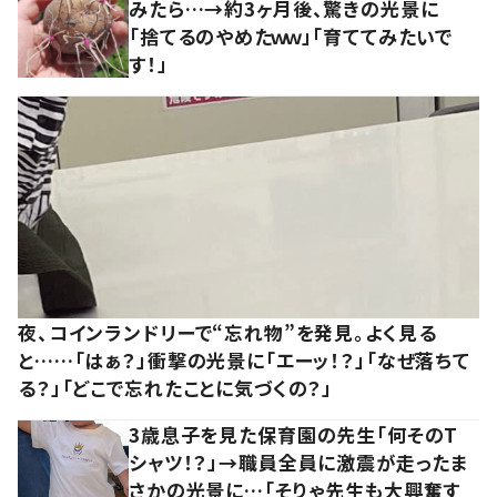
みたら…→約3ヶ月後、驚きの光景に
「捨てるのやめたｗｗ」「育ててみたいで
す！」
夜、コインランドリーで“忘れ物”を発見。よく見る
と……「はぁ？」衝撃の光景に「エーッ！？」「なぜ落ちて
る？」「どこで忘れたことに気づくの？」
3歳息子を見た保育園の先生「何そのT
シャツ！？」→職員全員に激震が走ったま
さかの光景に…「そりゃ先生も大興奮す