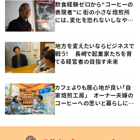
飲食経験ゼロから“コーヒーの
表現者”に 街の小さな焙煎所
には、変化を恐れないしなやか
さがあった
地方を変えたいならビジネスで
戦う！ 長崎で起業家たちを育
てる経営者の目指す未来
カフェよりも居心地が良い「自
家焙煎工房」 オーナー夫婦の
コーヒーへの思いと暮らしに迫
る