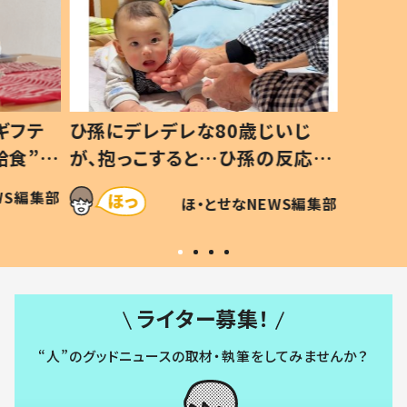
ギフテ
ひ孫にデレデレな80歳じいじ
給食”を
が、抱っこすると…ひ孫の反応に
和の親
「涙が出ました」「可愛くて仕方な
WS編集部
ほ・とせなNEWS編集部
い」
ライター募集！
“人”のグッドニュースの取材・執筆をしてみませんか？