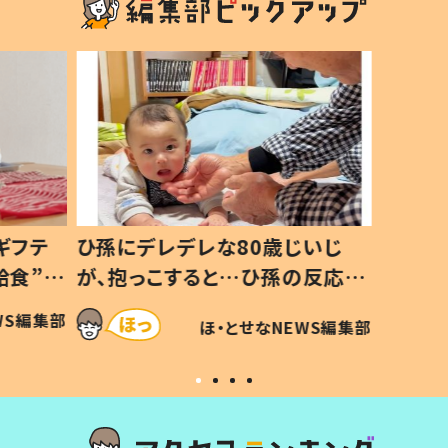
ギフテ
ひ孫にデレデレな80歳じいじ
給食”を
が、抱っこすると…ひ孫の反応に
和の親
「涙が出ました」「可愛くて仕方な
WS編集部
ほ・とせなNEWS編集部
い」