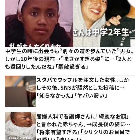
中学生の時に出会うも“別々の道を歩んでいた”男女。
しかし10年後の現在→”まさかすぎる姿”に…「2人と
も遠回りしたんだね」「素敵過ぎる」
スタバでワッフルを注文した女性。しか
しその後、SNSが騒然とした投稿に…
「知らなかった」「ヤバい安い」
産婦人科で看護師さんに「綺麗なお顔」
と言われた赤ちゃん。→成長後の姿に…
「将来有望すぎる」「クリクリのお目目で
可愛い」「渋い～！」