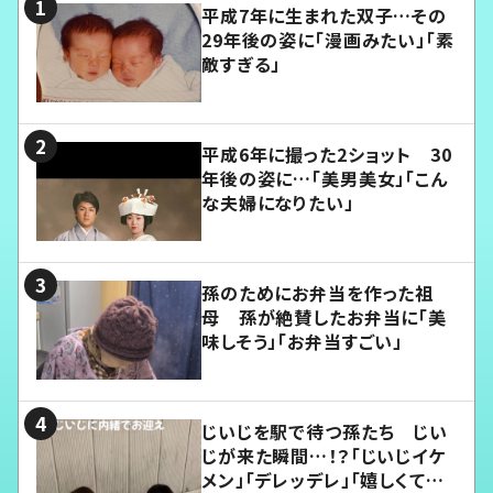
平成7年に生まれた双子…その
29年後の姿に「漫画みたい」「素
敵すぎる」
平成6年に撮った2ショット 30
年後の姿に…「美男美女」「こん
な夫婦になりたい」
孫のためにお弁当を作った祖
母 孫が絶賛したお弁当に「美
味しそう」「お弁当すごい」
じいじを駅で待つ孫たち じい
じが来た瞬間…！？「じいじイケ
メン」「デレッデレ」「嬉しくて可