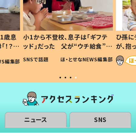
1歳息
小1から不登校、息子は「ギフテ
ひ孫に
「！？」
ッド」だった 父が“ウチ給食”を
が、抱
に「可愛
作り続ける理由とは #令和の親
「涙が
SNSで話題
ほ・とせなNEWS編集部
WS編集部
#令和の子
い」
ニュース
SNS