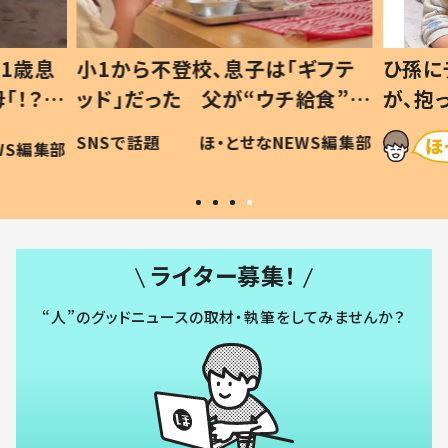
1歳息
小1から不登校、息子は「ギフテ
ひ孫に
「！？」
ッド」だった 父が“ウチ給食”を
が、抱
に「可愛
作り続ける理由とは #令和の親
「涙が
SNSで話題
ほ・とせなNEWS編集部
WS編集部
#令和の子
い」
ライター募集！
“人”のグッドニュースの取材・執筆をしてみませんか？