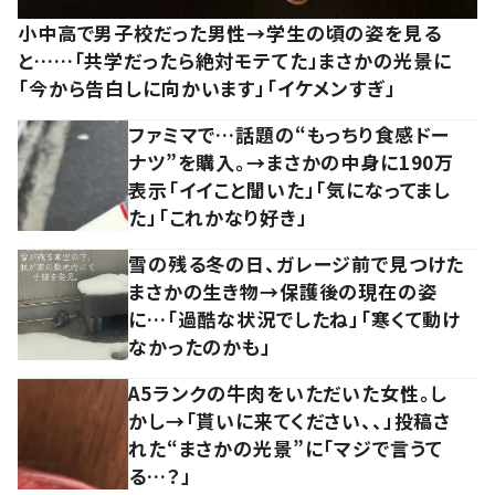
小中高で男子校だった男性→学生の頃の姿を見る
と……「共学だったら絶対モテてた」まさかの光景に
「今から告白しに向かいます」「イケメンすぎ」
ファミマで…話題の“もっちり食感ドー
ナツ”を購入。→まさかの中身に190万
表示「イイこと聞いた」「気になってまし
た」「これかなり好き」
雪の残る冬の日、ガレージ前で見つけた
まさかの生き物→保護後の現在の姿
に…「過酷な状況でしたね」「寒くて動け
なかったのかも」
A5ランクの牛肉をいただいた女性。し
かし→「貰いに来てください、、」投稿さ
れた“まさかの光景”に「マジで言うて
る…？」