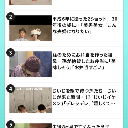
平成6年に撮った2ショット 30
年後の姿に…「美男美女」「こん
な夫婦になりたい」
孫のためにお弁当を作った祖
母 孫が絶賛したお弁当に「美
味しそう」「お弁当すごい」
じいじを駅で待つ孫たち じい
じが来た瞬間…！？「じいじイケ
メン」「デレッデレ」「嬉しくて可
愛くてたまらない」「幸せになれ
る」
生後8ヶ月で亡くなった息子