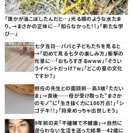
「誰かが油こぼしたんだと…」光る膜のような水たま
り。→まさかの正体に…「知らなかった！！」「新たな学
び…」
七夕当日…パパと子どもたちを見ると
→「初めて見る七夕の楽しみ方」衝撃の
光景に…「おもろすぎるwww」「そうい
うイベントだっけ？w」「どこの星の文化
ですか？」
担任の先生との面談前…高3娘「ただい
ま」→直後……母が受け取った”まさか
のモノ”に「生き抜く力に100万点！」「シ
ゴデキ！！」「将来めっちゃ出世しそう」
9年前の夫「不機嫌で不健康」→自然に
逆らわない生活を送った結果…42歳に