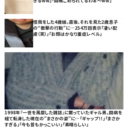
ぎるww」「闘魂こめられてるわぁ～ww」
怪我をした4歳娘。直後、それを見た2歳息子
の“衝撃の行動”に…254万回表示「凄い配
慮（笑）」「お顔はかなり重症レベル」
1998年『一世を風靡した雑誌』に載っていたギャル男。闘病を
経て転身した現在の”まさかの姿”に…「ギャップ！！」「まさか
すぎる」「今も昔もかっこいい」「素晴らしい」