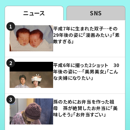
ニュース
SNS
平成7年に生まれた双子…その
29年後の姿に「漫画みたい」「素
敵すぎる」
平成6年に撮った2ショット 30
年後の姿に…「美男美女」「こん
な夫婦になりたい」
孫のためにお弁当を作った祖
母 孫が絶賛したお弁当に「美
味しそう」「お弁当すごい」