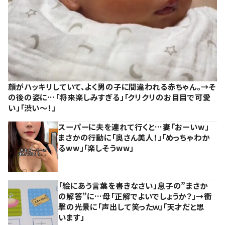
顔がハッキリしていて、よく男の子に間違われる赤ちゃん。→そ
の後の姿に…「将来楽しみすぎる」「クリクリのお目目で可愛
い」「渋い～！」
スーパーに夫を連れて行くと…妻「おーいw」
まさかの行動に「奥さん美人！」「めっちゃわか
るww」「楽しそうww」
「絵にあう言葉を書きなさい」息子の”まさか
の解答”に…母「正解でよいでしょうか？」→衝
撃の光景に「声出して笑ったｗ」「天才だと思
います」