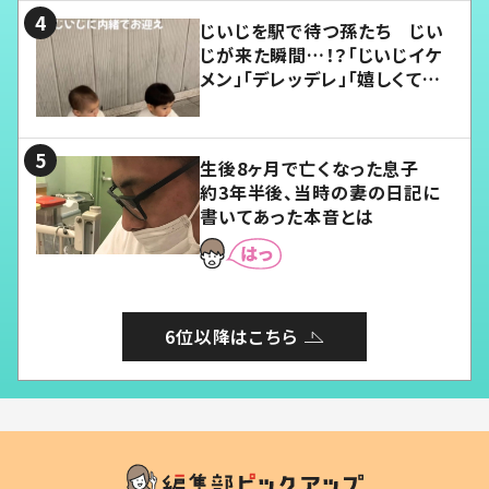
じいじを駅で待つ孫たち じい
じが来た瞬間…！？「じいじイケ
メン」「デレッデレ」「嬉しくて可
愛くてたまらない」「幸せになれ
る」
生後8ヶ月で亡くなった息子
約3年半後、当時の妻の日記に
書いてあった本音とは
6位以降はこちら