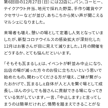
第6回目の12月27日（日）には22店に。パン、コーヒー、
テイクアウト弁当、地元で採れた野菜、手作り雑貨やア
クセサリーなどが並び、あちこちから笑い声が聞こえる
マルシェになりました。
来場者も増え、憩いの場として定着し人気となっていま
したが、新型コロナウイルスの感染拡大が深刻化した
12月はお客さんが目に見えて減りました。1月の開催を
どうするか、とても悩んだといいます。
「そもそも瓦まるしぇは、イベントが軒並み中止になり、
出店の場が減った方々のお役に立ちたいという思いで
始めたもの。関わってくださる方が増え、ご縁が繋がっ
たおかげで、瓦まるしぇ自体が人と人を繋ぐ場として成
長し、ほんの少しでも皆さんに貢献できる場になってき
ている気がしています。一言、『中止します』と言ってし
まうのは簡単だけれど、情勢を踏まえできることがな