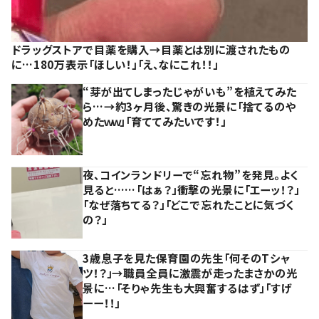
ドラッグストアで目薬を購入→目薬とは別に渡されたもの
に…180万表示「ほしい！」「え、なにこれ！！」
“芽が出てしまったじゃがいも”を植えてみた
ら…→約3ヶ月後、驚きの光景に「捨てるのや
めたｗｗ」「育ててみたいです！」
夜、コインランドリーで“忘れ物”を発見。よく
見ると……「はぁ？」衝撃の光景に「エーッ！？」
「なぜ落ちてる？」「どこで忘れたことに気づく
の？」
3歳息子を見た保育園の先生「何そのTシャ
ツ！？」→職員全員に激震が走ったまさかの光
景に…「そりゃ先生も大興奮するはず」「すげ
ーー！！」