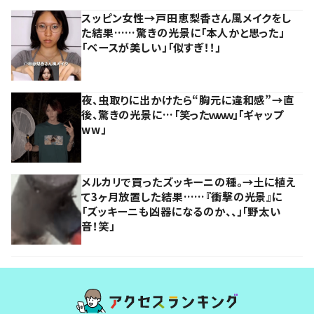
スッピン女性→戸田恵梨香さん風メイクをし
た結果……驚きの光景に「本人かと思った」
「ベースが美しい」「似すぎ！！」
夜、虫取りに出かけたら“胸元に違和感”→直
後、驚きの光景に…「笑ったｗｗｗ」「ギャップ
ww」
メルカリで買ったズッキーニの種。→土に植え
て3ヶ月放置した結果……『衝撃の光景』に
「ズッキーニも凶器になるのか、、」「野太い
音！笑」