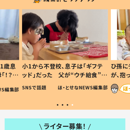
「ギフテ
ひ孫にデレデレな80歳じいじ
チ給食”を
が、抱っこすると…ひ孫の反応に
令和の親
「涙が出ました」「可愛くて仕方な
EWS編集部
ほ・とせなNEWS編集部
い」
ライター募集！