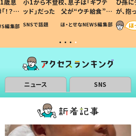
校、息子は「ギフテ
ひ孫にデレデレな80歳じいじ
 父が“ウチ給食”を
が、抱っこすると…ひ孫の反応
由とは #令和の親
「涙が出ました」「可愛くて仕
ほ・とせなNEWS編集部
ほ・とせなNEWS編
い」
ニュース
SNS