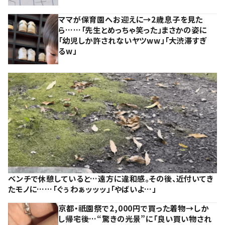
ママが保育園へお迎えに→2歳息子を見た
ら……「先生とめっちゃ笑った」まさかの姿に
「幼児しか許されないヤツww」「大渋滞すぎ
るw」
ベンチで休憩していると…遠方に違和感。その後、近付いてき
たモノに……「ぐぅわぁッッッ」「やばいよ…」
京都・祇園祭で2,000円で買った着物→しか
し帰宅後…“驚きの光景”に「良い買い物され