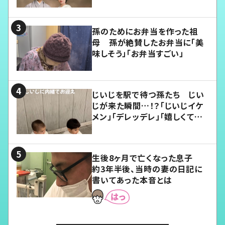
孫のためにお弁当を作った祖
母 孫が絶賛したお弁当に「美
味しそう」「お弁当すごい」
じいじを駅で待つ孫たち じい
じが来た瞬間…！？「じいじイケ
メン」「デレッデレ」「嬉しくて可
愛くてたまらない」「幸せになれ
る」
生後8ヶ月で亡くなった息子
約3年半後、当時の妻の日記に
書いてあった本音とは