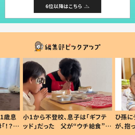
6位以降はこちら
1歳息
小1から不登校、息子は「ギフテ
ひ孫に
「！？」
ッド」だった 父が“ウチ給食”を
が、抱
に「可愛
作り続ける理由とは #令和の親
「涙が