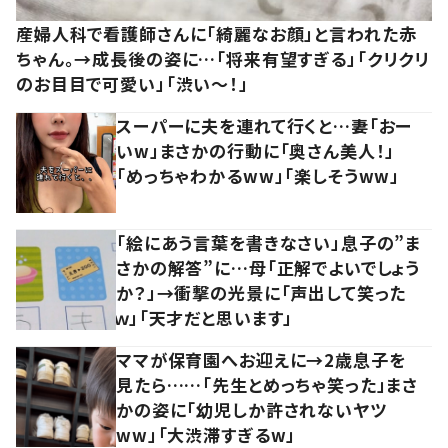
産婦人科で看護師さんに「綺麗なお顔」と言われた赤
ちゃん。→成長後の姿に…「将来有望すぎる」「クリクリ
のお目目で可愛い」「渋い～！」
スーパーに夫を連れて行くと…妻「おー
いw」まさかの行動に「奥さん美人！」
「めっちゃわかるww」「楽しそうww」
「絵にあう言葉を書きなさい」息子の”ま
さかの解答”に…母「正解でよいでしょう
か？」→衝撃の光景に「声出して笑った
ｗ」「天才だと思います」
ママが保育園へお迎えに→2歳息子を
見たら……「先生とめっちゃ笑った」まさ
かの姿に「幼児しか許されないヤツ
ww」「大渋滞すぎるw」