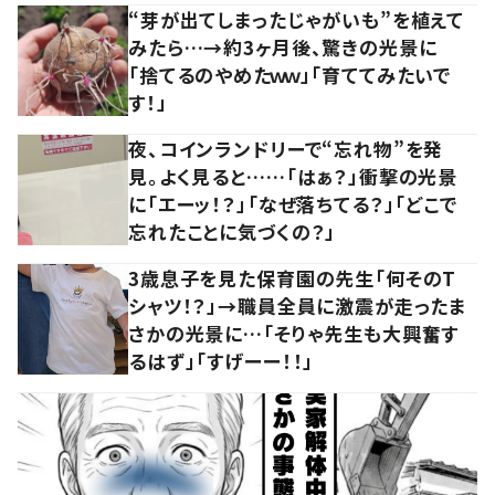
“芽が出てしまったじゃがいも”を植えて
みたら…→約3ヶ月後、驚きの光景に
「捨てるのやめたｗｗ」「育ててみたいで
す！」
夜、コインランドリーで“忘れ物”を発
見。よく見ると……「はぁ？」衝撃の光景
に「エーッ！？」「なぜ落ちてる？」「どこで
忘れたことに気づくの？」
3歳息子を見た保育園の先生「何そのT
シャツ！？」→職員全員に激震が走ったま
さかの光景に…「そりゃ先生も大興奮す
るはず」「すげーー！！」