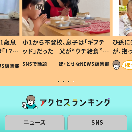
1歳息
小1から不登校、息子は「ギフテ
ひ孫に
「！？」
ッド」だった 父が“ウチ給食”を
が、抱
に「可愛
作り続ける理由とは #令和の親
「涙が
SNSで話題
ほ・とせなNEWS編集部
WS編集部
#令和の子
い」
ニュース
SNS