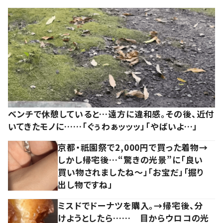
ベンチで休憩していると…遠方に違和感。その後、近付
いてきたモノに……「ぐぅわぁッッッ」「やばいよ…」
京都・祇園祭で2,000円で買った着物→
しかし帰宅後…“驚きの光景”に「良い
買い物されましたね～」「お宝だ」「掘り
出し物ですね」
ミスドでドーナツを購入。→帰宅後、分
けようとしたら…… 目からウロコの光