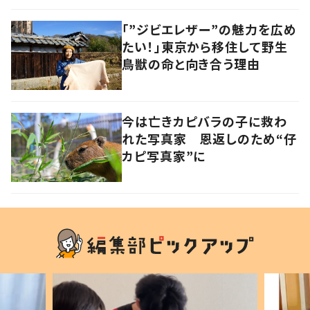
「”ジビエレザー”の魅力を広め
たい！」東京から移住して野生
鳥獣の命と向き合う理由
今は亡きカピバラの子に救わ
れた写真家 恩返しのため“仔
カピ写真家”に