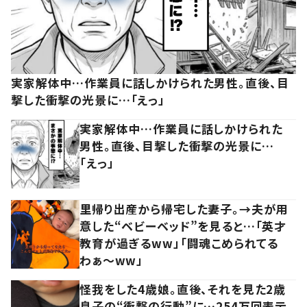
実家解体中…作業員に話しかけられた男性。直後、目
撃した衝撃の光景に…「えっ」
実家解体中…作業員に話しかけられた
男性。直後、目撃した衝撃の光景に…
「えっ」
里帰り出産から帰宅した妻子。→夫が用
意した“ベビーベッド”を見ると…「英才
教育が過ぎるww」「闘魂こめられてる
わぁ～ww」
怪我をした4歳娘。直後、それを見た2歳
息子の“衝撃の行動”に…254万回表示