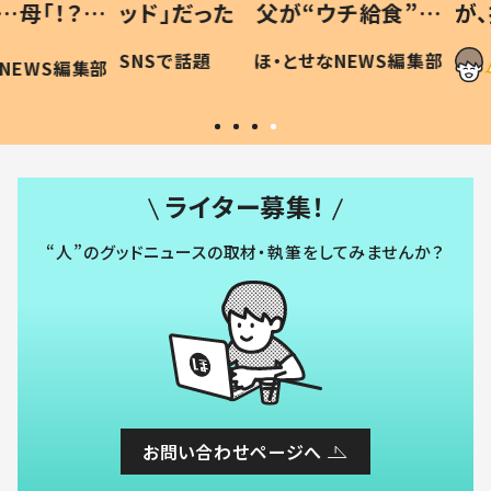
「！？」
ッド」だった 父が“ウチ給食”を
が、抱
に「可愛
作り続ける理由とは #令和の親
「涙が
SNSで話題
ほ・とせなNEWS編集部
WS編集部
#令和の子
い」
ライター募集！
“人”のグッドニュースの取材・執筆をしてみませんか？
お問い合わせページへ