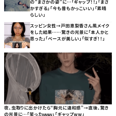
の”まさかの姿”に…「ギャップ！！」「まさ
かすぎる」「今も昔もかっこいい」「素晴
らしい」
スッピン女性→戸田恵梨香さん風メイク
をした結果……驚きの光景に「本人かと
思った」「ベースが美しい」「似すぎ！！」
夜、虫取りに出かけたら“胸元に違和感”→直後、驚き
の光景に…「笑ったｗｗｗ」「ギャップww」