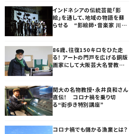
インドネシアの伝統芸能「影
絵」を通して、地域の物語を蘇
らせる “影絵師・音楽家 川村
亘平斎”
86歳、往復150キロをひた走
る！ アートの門戸を広げる銅版
画家にして大阪芸大名誉教授・
持田総章さんに問う
関大の名物教授・永井良和さん
直伝！ コロナ禍を乗り切
る“街歩き特別講座”
コロナ禍でも儲かる漁業とは？