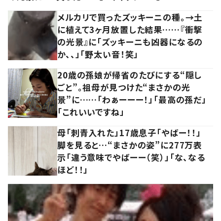
メルカリで買ったズッキーニの種。→土
に植えて3ヶ月放置した結果……『衝撃
の光景』に「ズッキーニも凶器になるの
か、、」「野太い音！笑」
20歳の孫娘が帰省のたびにする“隠し
ごと”。祖母が見つけた“まさかの光
景”に……「わぁーーー！」「最高の孫だ」
「これいいですね」
母「刺青入れた」17歳息子「やばー！！」
脚を見ると…“まさかの姿”に277万表
示「違う意味でやばーー（笑）」「な、なる
ほど！！」