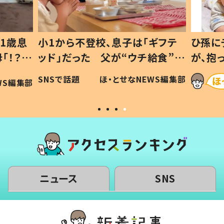
1歳息
小1から不登校、息子は「ギフテ
ひ孫に
「！？」
ッド」だった 父が“ウチ給食”を
が、抱
に「可愛
作り続ける理由とは #令和の親
「涙が
SNSで話題
ほ・とせなNEWS編集部
WS編集部
#令和の子
い」
ニュース
SNS