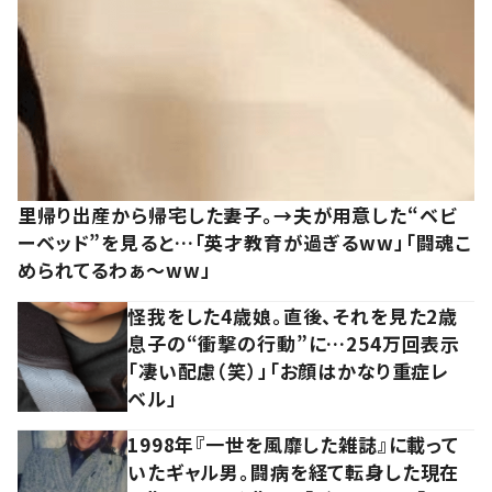
里帰り出産から帰宅した妻子。→夫が用意した“ベビ
ーベッド”を見ると…「英才教育が過ぎるww」「闘魂こ
められてるわぁ～ww」
怪我をした4歳娘。直後、それを見た2歳
息子の“衝撃の行動”に…254万回表示
「凄い配慮（笑）」「お顔はかなり重症レ
ベル」
1998年『一世を風靡した雑誌』に載って
いたギャル男。闘病を経て転身した現在