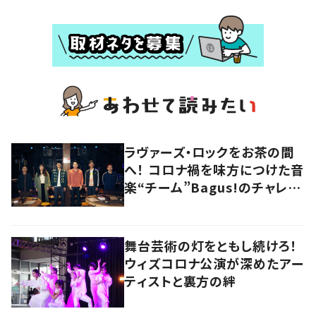
ラヴァーズ・ロックをお茶の間
へ！ コロナ禍を味方につけた音
楽“チーム”Bagus!のチャレン
ジを追う
舞台芸術の灯をともし続けろ！
ウィズコロナ公演が深めたアー
ティストと裏方の絆