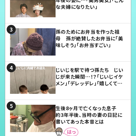
年後の姿に…「美男美女」「こん
な夫婦になりたい」
孫のためにお弁当を作った祖
母 孫が絶賛したお弁当に「美
味しそう」「お弁当すごい」
じいじを駅で待つ孫たち じい
じが来た瞬間…！？「じいじイケ
メン」「デレッデレ」「嬉しくて可
愛くてたまらない」「幸せになれ
る」
生後8ヶ月で亡くなった息子
約3年半後、当時の妻の日記に
書いてあった本音とは