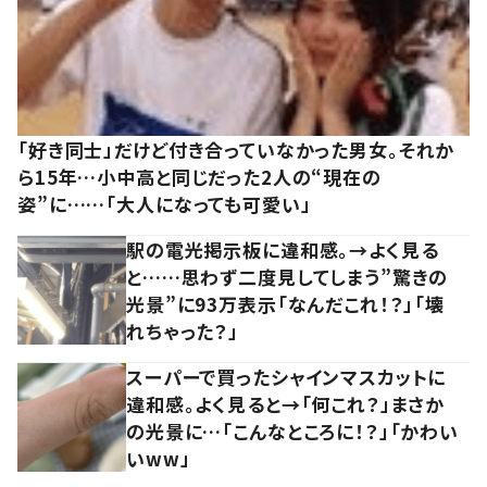
「好き同士」だけど付き合っていなかった男女。それか
ら15年…小中高と同じだった2人の“現在の
姿”に……「大人になっても可愛い」
駅の電光掲示板に違和感。→よく見る
と……思わず二度見してしまう”驚きの
光景”に93万表示「なんだこれ！？」「壊
れちゃった？」
スーパーで買ったシャインマスカットに
違和感。よく見ると→「何これ？」まさか
の光景に…「こんなところに！？」「かわい
いww」