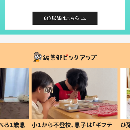
6位以降はこちら
1歳息
小1から不登校、息子は「ギフテ
ひ孫に