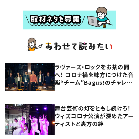
ラヴァーズ・ロックをお茶の間
へ！ コロナ禍を味方につけた音
楽“チーム”Bagus!のチャレン
ジを追う
舞台芸術の灯をともし続けろ！
ウィズコロナ公演が深めたアー
ティストと裏方の絆