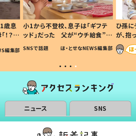
1歳息
小1から不登校、息子は「ギフテ
ひ孫に
「！？」
ッド」だった 父が“ウチ給食”を
が、抱
に「可愛
作り続ける理由とは #令和の親
「涙が
SNSで話題
ほ・とせなNEWS編集部
WS編集部
#令和の子
い」
ニュース
SNS