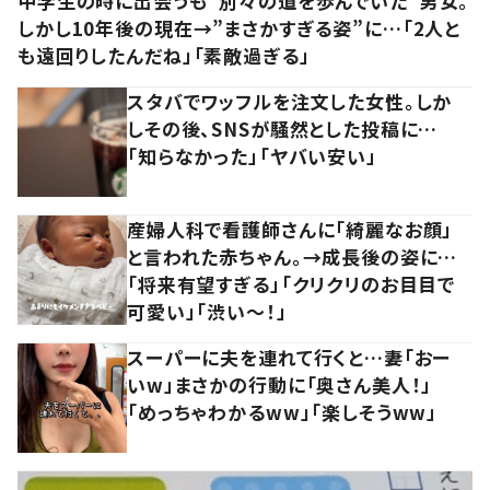
中学生の時に出会うも“別々の道を歩んでいた”男女。
しかし10年後の現在→”まさかすぎる姿”に…「2人と
も遠回りしたんだね」「素敵過ぎる」
スタバでワッフルを注文した女性。しか
しその後、SNSが騒然とした投稿に…
「知らなかった」「ヤバい安い」
産婦人科で看護師さんに「綺麗なお顔」
と言われた赤ちゃん。→成長後の姿に…
「将来有望すぎる」「クリクリのお目目で
可愛い」「渋い～！」
スーパーに夫を連れて行くと…妻「おー
いw」まさかの行動に「奥さん美人！」
「めっちゃわかるww」「楽しそうww」