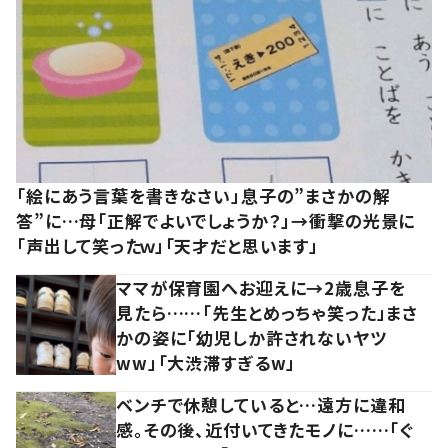
「絵にあう言葉を書きなさい」息子の”まさかの解
答”に…母「正解でよいでしょうか？」→衝撃の光景に
「声出して笑ったｗ」「天才だと思います」
ママが保育園へお迎えに→2歳息子を
見たら……「先生とめっちゃ笑った」まさ
かの姿に「幼児しか許されないヤツ
ww」「大渋滞すぎるw」
ベンチで休憩していると…遠方に違和
感。その後、近付いてきたモノに……「ぐ