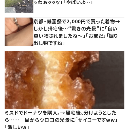
ぅわぁッッッ」「やばいよ…」
京都・祇園祭で2,000円で買った着物→
しかし帰宅後…“驚きの光景”に「良い
買い物されましたね～」「お宝だ」「掘り
出し物ですね」
ミスドでドーナツを購入。→帰宅後、分けようとした
ら…… 目からウロコの光景に「サイコーですww」
「激しいw」