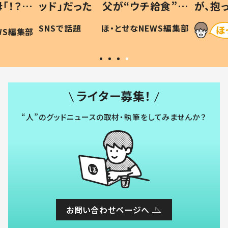
「！？」
ッド」だった 父が“ウチ給食”を
が、抱
に「可愛
作り続ける理由とは #令和の親
「涙が
SNSで話題
ほ・とせなNEWS編集部
WS編集部
#令和の子
い」
ライター募集！
“人”のグッドニュースの取材・執筆をしてみませんか？
お問い合わせページへ