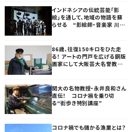
インドネシアの伝統芸能「影
絵」を通して、地域の物語を蘇
らせる “影絵師・音楽家 川村
亘平斎”
86歳、往復150キロをひた走
る！ アートの門戸を広げる銅版
画家にして大阪芸大名誉教授・
持田総章さんに問う
関大の名物教授・永井良和さん
直伝！ コロナ禍を乗り切
る“街歩き特別講座”
コロナ禍でも儲かる漁業とは？