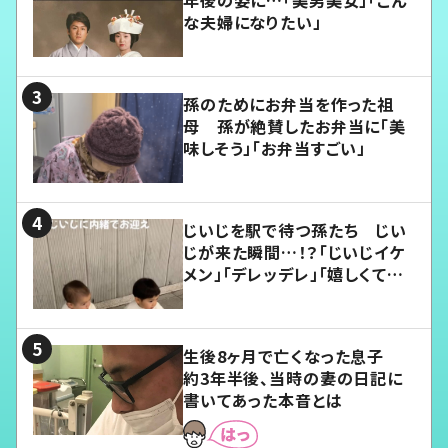
年後の姿に…「美男美女」「こん
な夫婦になりたい」
孫のためにお弁当を作った祖
母 孫が絶賛したお弁当に「美
味しそう」「お弁当すごい」
じいじを駅で待つ孫たち じい
じが来た瞬間…！？「じいじイケ
メン」「デレッデレ」「嬉しくて可
愛くてたまらない」「幸せになれ
る」
生後8ヶ月で亡くなった息子
約3年半後、当時の妻の日記に
書いてあった本音とは