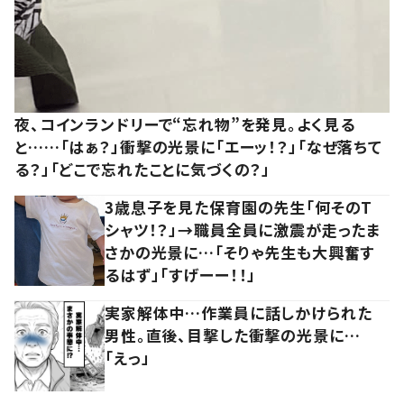
夜、コインランドリーで“忘れ物”を発見。よく見る
と……「はぁ？」衝撃の光景に「エーッ！？」「なぜ落ちて
る？」「どこで忘れたことに気づくの？」
3歳息子を見た保育園の先生「何そのT
シャツ！？」→職員全員に激震が走ったま
さかの光景に…「そりゃ先生も大興奮す
るはず」「すげーー！！」
実家解体中…作業員に話しかけられた
男性。直後、目撃した衝撃の光景に…
「えっ」