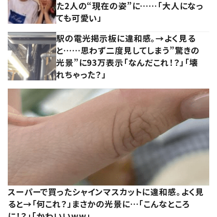
た2人の“現在の姿”に……「大人になっ
ても可愛い」
駅の電光掲示板に違和感。→よく見る
と……思わず二度見してしまう”驚きの
光景”に93万表示「なんだこれ！？」「壊
れちゃった？」
スーパーで買ったシャインマスカットに違和感。よく見
ると→「何これ？」まさかの光景に…「こんなところ
に！？」「かわいいww」