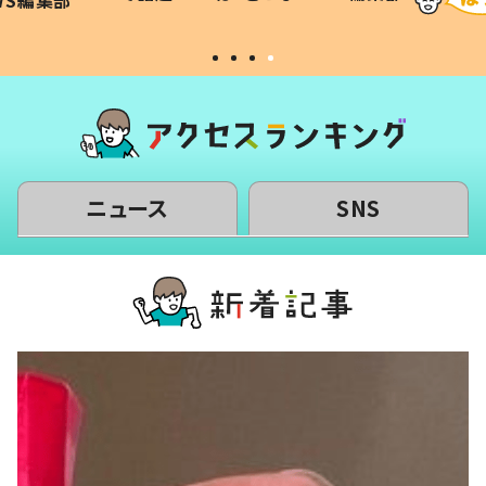
WS編集部
#令和の子
い」
ニュース
SNS