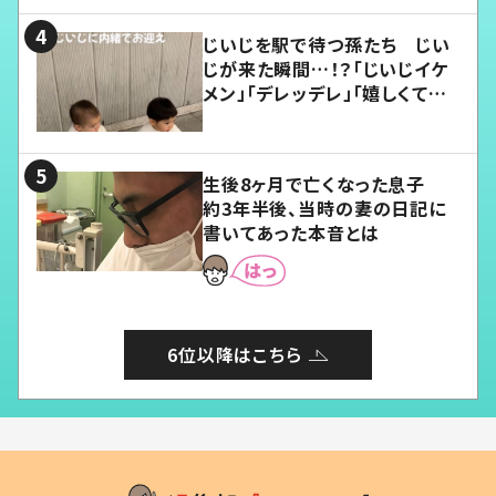
じいじを駅で待つ孫たち じい
じが来た瞬間…！？「じいじイケ
メン」「デレッデレ」「嬉しくて可
愛くてたまらない」「幸せになれ
る」
生後8ヶ月で亡くなった息子
約3年半後、当時の妻の日記に
書いてあった本音とは
6位以降はこちら