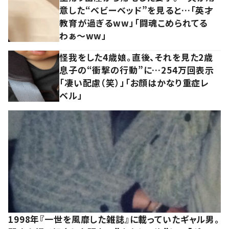
意した“ベビーベッド”を見ると…「英才
教育が過ぎるww」「闘魂こめられてる
わぁ～ww」
怪我をした4歳娘。直後、それを見た2歳
息子の“衝撃の行動”に…254万回表示
「凄い配慮（笑）」「お顔はかなり重症レ
ベル」
1998年『一世を風靡した雑誌』に載っていたギャル男。