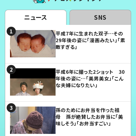
ニュース
SNS
平成7年に生まれた双子…その
29年後の姿に「漫画みたい」「素
敵すぎる」
平成6年に撮った2ショット 30
年後の姿に…「美男美女」「こん
な夫婦になりたい」
孫のためにお弁当を作った祖
母 孫が絶賛したお弁当に「美
味しそう」「お弁当すごい」