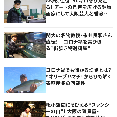
86歳、往復150キロをひた走
る！ アートの門戸を広げる銅版
画家にして大阪芸大名誉教授・
持田総章さんに問う
関大の名物教授・永井良和さん
直伝！ コロナ禍を乗り切
る“街歩き特別講座”
コロナ禍でも儲かる漁業とは？
“オリーブハマチ”からひも解く
養殖産業の可能性
極小空間にそびえる“ファンシ
ーの山”！ 大阪の雑貨屋・