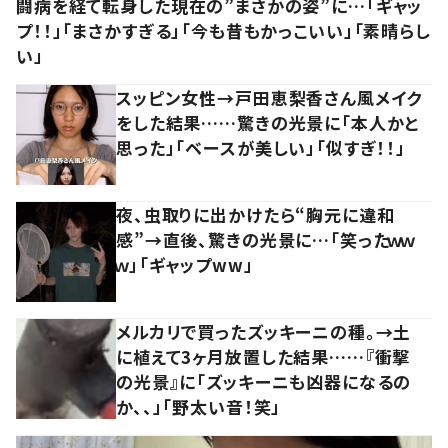
闘病を経て転身した現在の”まさかの姿”に…「ギャッ
プ！！」「まさかすぎる」「今も昔もかっこいい」「素晴らし
い」
スッピン女性→戸田恵梨香さん風メイク
をした結果……驚きの光景に「本人かと
思った」「ベースが美しい」「似すぎ！！」
夜、虫取りに出かけたら“胸元に違和
感”→直後、驚きの光景に…「笑ったｗｗ
ｗ」「ギャップww」
メルカリで買ったズッキーニの種。→土
に植えて3ヶ月放置した結果……『衝撃
の光景』に「ズッキーニも凶器になるの
か、、」「野太い音！笑」