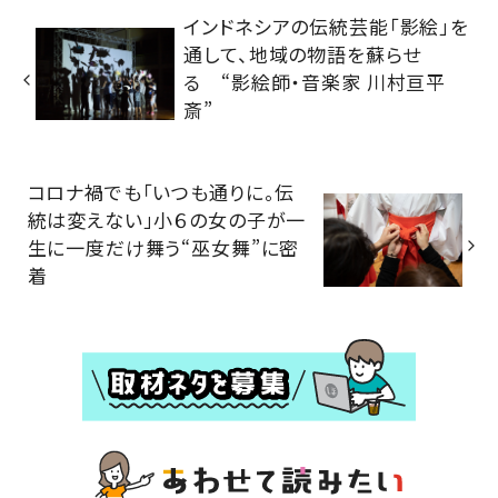
インドネシアの伝統芸能「影絵」を
通して、地域の物語を蘇らせ
る “影絵師・音楽家 川村亘平
斎”
コロナ禍でも「いつも通りに。伝
統は変えない」小６の女の子が一
生に一度だけ舞う“巫女舞”に密
着