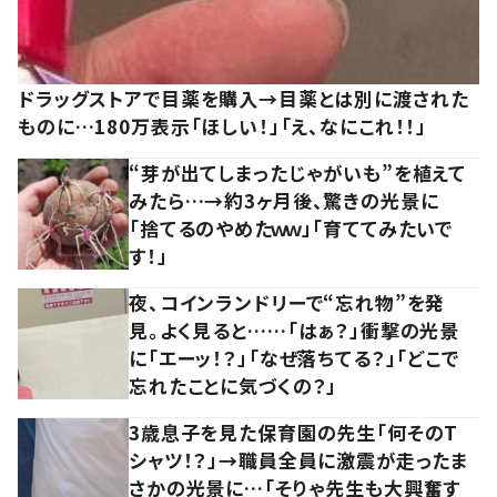
ドラッグストアで目薬を購入→目薬とは別に渡された
ものに…180万表示「ほしい！」「え、なにこれ！！」
“芽が出てしまったじゃがいも”を植えて
みたら…→約3ヶ月後、驚きの光景に
「捨てるのやめたｗｗ」「育ててみたいで
す！」
夜、コインランドリーで“忘れ物”を発
見。よく見ると……「はぁ？」衝撃の光景
に「エーッ！？」「なぜ落ちてる？」「どこで
忘れたことに気づくの？」
3歳息子を見た保育園の先生「何そのT
シャツ！？」→職員全員に激震が走ったま
さかの光景に…「そりゃ先生も大興奮す