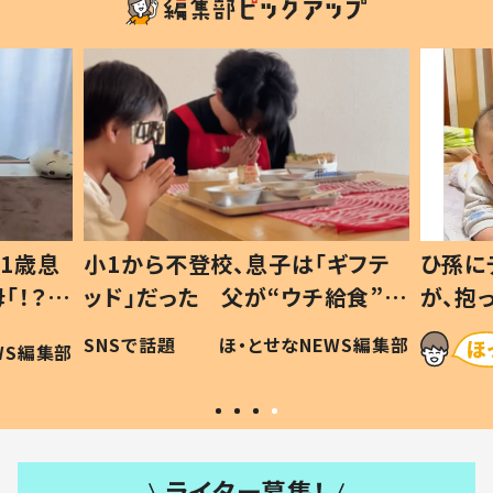
1歳息
小1から不登校、息子は「ギフテ
ひ孫に
「！？」
ッド」だった 父が“ウチ給食”を
が、抱
に「可愛
作り続ける理由とは #令和の親
「涙が
SNSで話題
ほ・とせなNEWS編集部
WS編集部
#令和の子
い」
ライター募集！