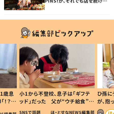
PiNS!が、それでも店を続ける
わけ
1歳息
小1から不登校、息子は「ギフテ
ひ孫に
「！？」
ッド」だった 父が“ウチ給食”を
が、抱
に「可愛
作り続ける理由とは #令和の親
「涙が
SNSで話題
ほ・とせなNEWS編集部