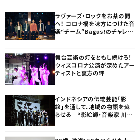
ラヴァーズ・ロックをお茶の間
へ！ コロナ禍を味方につけた音
楽“チーム”Bagus!のチャレン
ジを追う
舞台芸術の灯をともし続けろ！
ウィズコロナ公演が深めたアー
ティストと裏方の絆
インドネシアの伝統芸能「影
絵」を通して、地域の物語を蘇
らせる “影絵師・音楽家 川村
亘平斎”