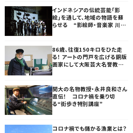
インドネシアの伝統芸能「影
絵」を通して、地域の物語を蘇
らせる “影絵師・音楽家 川村
亘平斎”
86歳、往復150キロをひた走
る！ アートの門戸を広げる銅版
画家にして大阪芸大名誉教授・
持田総章さんに問う
関大の名物教授・永井良和さん
直伝！ コロナ禍を乗り切
る“街歩き特別講座”
コロナ禍でも儲かる漁業とは？