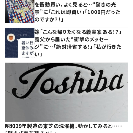
を衝動買い。よく見ると…“驚きの光
景”に「これは即買い」「1000円だった
のですか？！」
嫁「こんな帰りたくなる義実家ある！？」
義父から届いた“衝撃のメッセー
ジ”に…「絶対帰省する！」「私が行きた
い」
昭和29年製造の東芝の洗濯機。動かしてみると……