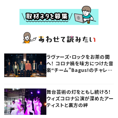
ラヴァーズ・ロックをお茶の間
へ！ コロナ禍を味方につけた音
楽“チーム”Bagus!のチャレン
ジを追う
舞台芸術の灯をともし続けろ！
ウィズコロナ公演が深めたアー
ティストと裏方の絆