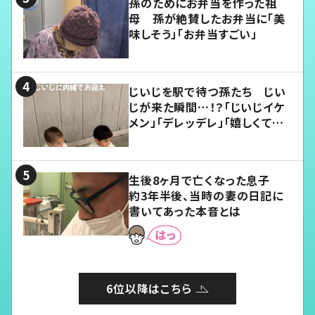
孫のためにお弁当を作った祖
母 孫が絶賛したお弁当に「美
味しそう」「お弁当すごい」
じいじを駅で待つ孫たち じい
じが来た瞬間…！？「じいじイケ
メン」「デレッデレ」「嬉しくて可
愛くてたまらない」「幸せになれ
る」
生後8ヶ月で亡くなった息子
約3年半後、当時の妻の日記に
書いてあった本音とは
6位以降はこちら