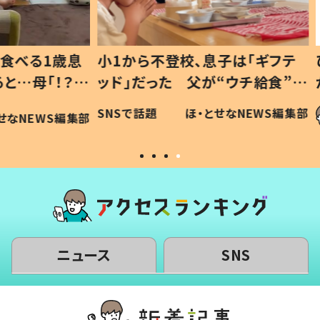
1歳息
小1から不登校、息子は「ギフテ
ひ孫に
「！？」
ッド」だった 父が“ウチ給食”を
が、抱
に「可愛
作り続ける理由とは #令和の親
「涙が
SNSで話題
ほ・とせなNEWS編集部
WS編集部
#令和の子
い」
ニュース
SNS