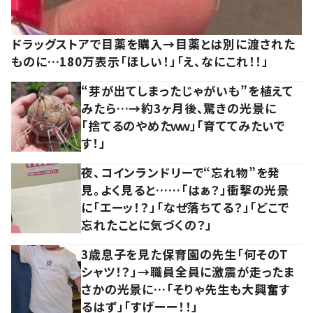
ドラッグストアで目薬を購入→目薬とは別に渡された
ものに…180万表示「ほしい！」「え、なにこれ！！」
“芽が出てしまったじゃがいも”を植えて
みたら…→約3ヶ月後、驚きの光景に
「捨てるのやめたｗｗ」「育ててみたいで
す！」
夜、コインランドリーで“忘れ物”を発
見。よく見ると……「はぁ？」衝撃の光景
に「エーッ！？」「なぜ落ちてる？」「どこで
忘れたことに気づくの？」
3歳息子を見た保育園の先生「何そのT
シャツ！？」→職員全員に激震が走ったま
さかの光景に…「そりゃ先生も大興奮す
るはず」「すげーー！！」