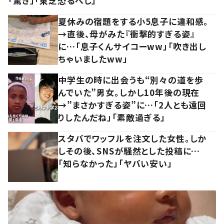
「驚き」「東芝恐るべし」
夏休みの宿題をする小5息子に違和感。
→直後、母がみた『衝撃的すぎる姿』
に…「息子くんサイコーww」「吹き出し
ちゃいましたww」
中学生の時に出会うも“別々の道を歩
んでいた”男女。しかし10年後の現在
→”まさかすぎる姿”に…「2人とも遠回
りしたんだね」「素敵過ぎる」
スタバでワッフルを注文した女性。しか
しその後、SNSが騒然とした投稿に…
「知らなかった」「ヤバい安い」