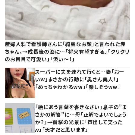
産婦人科で看護師さんに「綺麗なお顔」と言われた赤
ちゃん。→成長後の姿に…「将来有望すぎる」「クリクリ
のお目目で可愛い」「渋い～！」
スーパーに夫を連れて行くと…妻「おー
いw」まさかの行動に「奥さん美人！」
「めっちゃわかるww」「楽しそうww」
「絵にあう言葉を書きなさい」息子の”ま
さかの解答”に…母「正解でよいでしょう
か？」→衝撃の光景に「声出して笑った
ｗ」「天才だと思います」