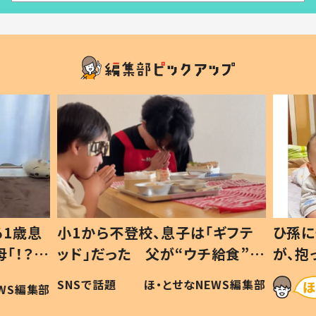
1歳息
小1から不登校、息子は「ギフテ
ひ孫に
「！？」
ッド」だった 父が“ウチ給食”を
が、抱
に「可愛
作り続ける理由とは #令和の親
「涙が
SNSで話題
ほ・とせなNEWS編集部
WS編集部
#令和の子
い」