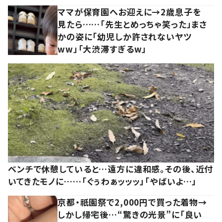
ママが保育園へお迎えに→2歳息子を
見たら……「先生とめっちゃ笑った」まさ
かの姿に「幼児しか許されないヤツ
ww」「大渋滞すぎるw」
ベンチで休憩していると…遠方に違和感。その後、近付
いてきたモノに……「ぐぅわぁッッッ」「やばいよ…」
京都・祇園祭で2,000円で買った着物→
しかし帰宅後…“驚きの光景”に「良い