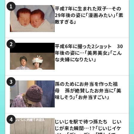
平成7年に生まれた双子…その
29年後の姿に「漫画みたい」「素
敵すぎる」
平成6年に撮った2ショット 30
年後の姿に…「美男美女」「こん
な夫婦になりたい」
孫のためにお弁当を作った祖
母 孫が絶賛したお弁当に「美
味しそう」「お弁当すごい」
じいじを駅で待つ孫たち じい
じが来た瞬間…！？「じいじイケ