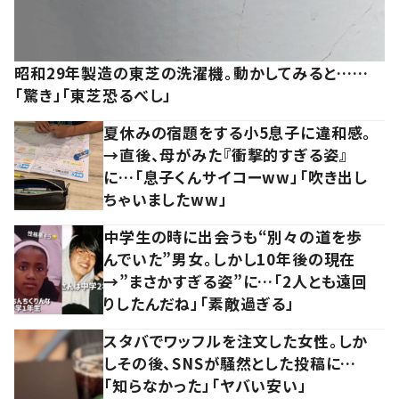
昭和29年製造の東芝の洗濯機。動かしてみると……
「驚き」「東芝恐るべし」
夏休みの宿題をする小5息子に違和感。
→直後、母がみた『衝撃的すぎる姿』
に…「息子くんサイコーww」「吹き出し
ちゃいましたww」
中学生の時に出会うも“別々の道を歩
んでいた”男女。しかし10年後の現在
→”まさかすぎる姿”に…「2人とも遠回
りしたんだね」「素敵過ぎる」
スタバでワッフルを注文した女性。しか
しその後、SNSが騒然とした投稿に…
「知らなかった」「ヤバい安い」