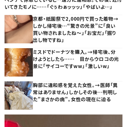
いてきたモノに……「ぐぅわぁッッッ」「やばいよ…」
京都・祇園祭で2,000円で買った着物→
しかし帰宅後…“驚きの光景”に「良い
買い物されましたね～」「お宝だ」「掘り
出し物ですね」
ミスドでドーナツを購入。→帰宅後、分
けようとしたら…… 目からウロコの光
景に「サイコーですww」「激しいw」
胸部に違和感を覚えた女性。→医師「異
常はありません」しかしその後…判明し
た”まさかの病”。女性の現在に迫る