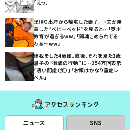
「えっ」
里帰り出産から帰宅した妻子。→夫が用
意した“ベビーベッド”を見ると…「英才
教育が過ぎるww」「闘魂こめられてる
わぁ～ww」
怪我をした4歳娘。直後、それを見た2歳
息子の“衝撃の行動”に…254万回表示
「凄い配慮（笑）」「お顔はかなり重症レ
ベル」
ニュース
SNS