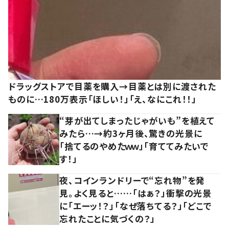
ドラッグストアで目薬を購入→目薬とは別に渡された
ものに…180万表示「ほしい！」「え、なにこれ！！」
“芽が出てしまったじゃがいも”を植えて
みたら…→約3ヶ月後、驚きの光景に
「捨てるのやめたｗｗ」「育ててみたいで
す！」
夜、コインランドリーで“忘れ物”を発
見。よく見ると……「はぁ？」衝撃の光景
に「エーッ！？」「なぜ落ちてる？」「どこで
忘れたことに気づくの？」