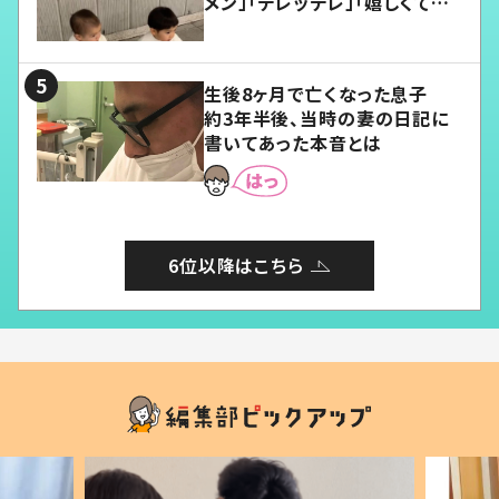
メン」「デレッデレ」「嬉しくて可
愛くてたまらない」「幸せになれ
る」
生後8ヶ月で亡くなった息子
約3年半後、当時の妻の日記に
書いてあった本音とは
6位以降はこちら