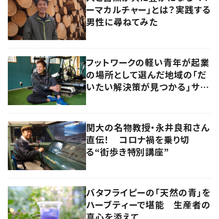
ーマカルチャー」とは？実践する
男性に尋ねてみた
フットワークの軽い青年が起業
の場所として選んだ地域の「だ
いたい解決策が見つかる」サイ
ズ感の良さとは
関大の名物教授・永井良和さん
直伝！ コロナ禍を乗り切
る“街歩き特別講座”
バタフライピーの「天然の青」を
ハーブティーで堪能 生産者の
真心を添えて