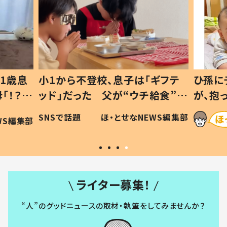
1歳息
小1から不登校、息子は「ギフテ
ひ孫に
「！？」
ッド」だった 父が“ウチ給食”を
が、抱
に「可愛
作り続ける理由とは #令和の親
「涙が
SNSで話題
ほ・とせなNEWS編集部
WS編集部
#令和の子
い」
ライター募集！
“人”のグッドニュースの取材・執筆をしてみませんか？