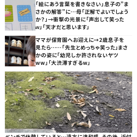
「絵にあう言葉を書きなさい」息子の”ま
さかの解答”に…母「正解でよいでしょう
か？」→衝撃の光景に「声出して笑った
ｗ」「天才だと思います」
ママが保育園へお迎えに→2歳息子を
見たら……「先生とめっちゃ笑った」まさ
かの姿に「幼児しか許されないヤツ
ww」「大渋滞すぎるw」
ベンチで休憩していると…遠方に違和感。その後、近付