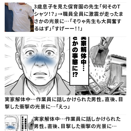
3歳息子を見た保育園の先生「何そのT
シャツ！？」→職員全員に激震が走ったま
さかの光景に…「そりゃ先生も大興奮す
るはず」「すげーー！！」
実家解体中…作業員に話しかけられた男性。直後、目
撃した衝撃の光景に…「えっ」
実家解体中…作業員に話しかけられた
男性。直後、目撃した衝撃の光景に…