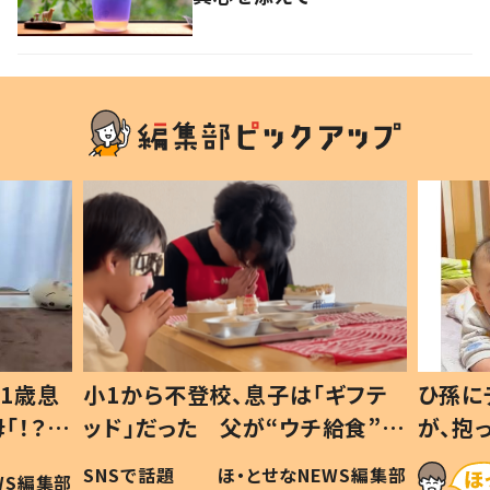
1歳息
小1から不登校、息子は「ギフテ
ひ孫に
「！？」
ッド」だった 父が“ウチ給食”を
が、抱
に「可愛
作り続ける理由とは #令和の親
「涙が
SNSで話題
ほ・とせなNEWS編集部
WS編集部