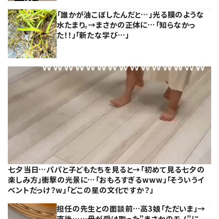
「誰かが油こぼしたんだと…」光る膜のような
水たまり。→まさかの正体に…「知らなかっ
た！！」「新たな学び…」
七夕当日…パパと子どもたちを見ると→「初めて見る七夕の
楽しみ方」衝撃の光景に…「おもろすぎるwww」「そういうイ
ベントだっけ？w」「どこの星の文化ですか？」
担任の先生との面談前…高3娘「ただいま」→
直後……母が受け取った”まさかのモノ”に