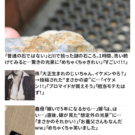
「普通の石ではない」と川で拾った謎の石ころ。1時間、洗い続
けてみると…驚きの光景に「めちゃくちゃきれい」「すごい！！！」
孫「大正生まれのじいちゃん、イケメンやろ？」
→投稿された“まさかの姿”に…「イケメ
ン！！」「ブロマイドが買えそう」「相当モテたは
ず！」
義母「嫁いで5年になるから…」嫁「は、は
い…」直後、嫁が見た“想定外の光景”に…
「まさかのそれかい！」「お義父さんもなんだ
ww」「めちゃくちゃ笑いました」