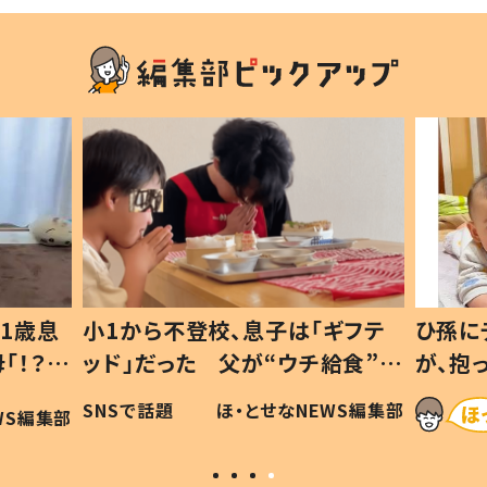
1歳息
小1から不登校、息子は「ギフテ
ひ孫に
「！？」
ッド」だった 父が“ウチ給食”を
が、抱
に「可愛
作り続ける理由とは #令和の親
「涙が
SNSで話題
ほ・とせなNEWS編集部
WS編集部
#令和の子
い」