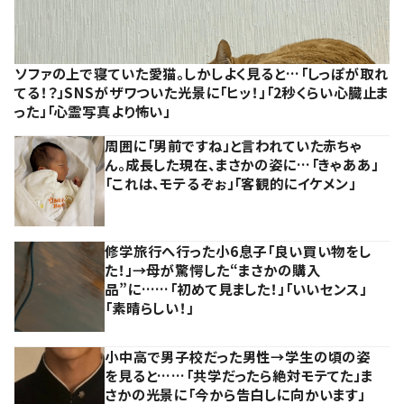
ソファの上で寝ていた愛猫。しかしよく見ると…「しっぽが取れ
てる！？」SNSがザワついた光景に「ヒッ！」「2秒くらい心臓止ま
った」「心霊写真より怖い」
周囲に「男前ですね」と言われていた赤ちゃ
ん。成長した現在、まさかの姿に…「きゃああ」
「これは、モテるぞぉ」「客観的にイケメン」
修学旅行へ行った小6息子「良い買い物をし
た！」→母が驚愕した“まさかの購入
品”に……「初めて見ました！」「いいセンス」
「素晴らしい！」
小中高で男子校だった男性→学生の頃の姿
を見ると……「共学だったら絶対モテてた」ま
さかの光景に「今から告白しに向かいます」