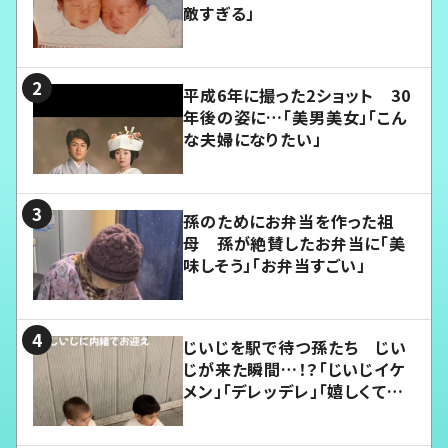
敵すぎる」
平成6年に撮った2ショット 30
年後の姿に…「美男美女」「こん
な夫婦になりたい」
孫のためにお弁当を作った祖
母 孫が絶賛したお弁当に「美
味しそう」「お弁当すごい」
じいじを駅で待つ孫たち じい
じが来た瞬間…！？「じいじイケ
メン」「デレッデレ」「嬉しくて可
愛くてたまらない」「幸せになれ
る」