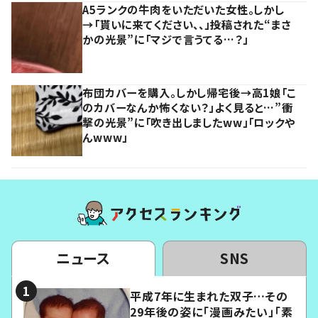
A5ランクの牛肉をいただいた女性。しかし
→「貰いに来てください、、」投稿された“まさ
かの光景”に「マジで言うてる…？」
布団カバーを購入。しかし帰宅後→高1娘「こ
のカバーなんか怖くない？」よく見ると…”衝
撃の光景”に「吹き出しましたww」「ロックや
んwww」
ニュース
SNS
平成7年に生まれた双子…その
29年後の姿に「漫画みたい」「素