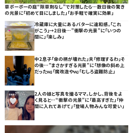
草ボーボーの庭“除草剤なし”で対策したら…数日後の驚き
の光景に「初めて目にしました」「お手軽で確実に効果」
冷蔵庫に大量にあるバターに違和感。「これ
がこう」→2日後…”衝撃の光景”に「いつの
間に」「楽しみ」
中2息子「傘の柄が壊れた」夫「修理するわ」そ
の後…”まさかすぎる光景”に「想像の斜め上
だったｗ」「魔改造やｗ」「むしろ盗難防止」
2人の娘と写真を撮るママ。しかし、背後をよ
く見ると…“衝撃の光景”に「最高すぎた」「仲
間に入れてあげて」「登場人物みんな可愛い」