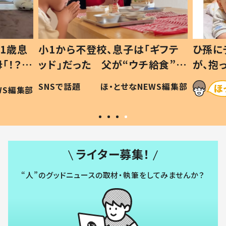
1歳息
小1から不登校、息子は「ギフテ
ひ孫に
「！？」
ッド」だった 父が“ウチ給食”を
が、抱
に「可愛
作り続ける理由とは #令和の親
「涙が
SNSで話題
ほ・とせなNEWS編集部
WS編集部
#令和の子
い」
ライター募集！
“人”のグッドニュースの取材・執筆をしてみませんか？