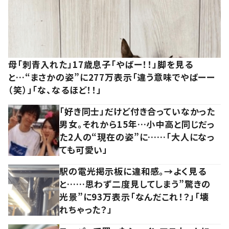
母「刺青入れた」17歳息子「やばー！！」脚を見る
と…“まさかの姿”に277万表示「違う意味でやばーー
（笑）」「な、なるほど！！」
「好き同士」だけど付き合っていなかった
男女。それから15年…小中高と同じだっ
た2人の“現在の姿”に……「大人になっ
ても可愛い」
駅の電光掲示板に違和感。→よく見る
と……思わず二度見してしまう”驚きの
光景”に93万表示「なんだこれ！？」「壊
れちゃった？」