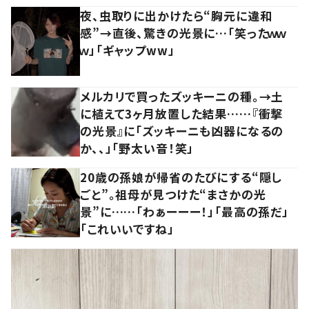
夜、虫取りに出かけたら“胸元に違和
感”→直後、驚きの光景に…「笑ったｗｗ
ｗ」「ギャップww」
メルカリで買ったズッキーニの種。→土
に植えて3ヶ月放置した結果……『衝撃
の光景』に「ズッキーニも凶器になるの
か、、」「野太い音！笑」
20歳の孫娘が帰省のたびにする“隠し
ごと”。祖母が見つけた“まさかの光
景”に……「わぁーーー！」「最高の孫だ」
「これいいですね」