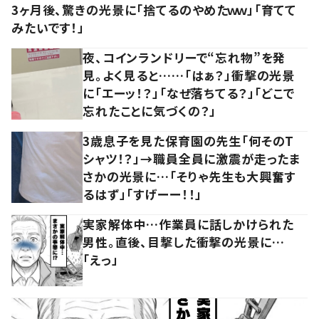
3ヶ月後、驚きの光景に「捨てるのやめたｗｗ」「育てて
みたいです！」
夜、コインランドリーで“忘れ物”を発
見。よく見ると……「はぁ？」衝撃の光景
に「エーッ！？」「なぜ落ちてる？」「どこで
忘れたことに気づくの？」
3歳息子を見た保育園の先生「何そのT
シャツ！？」→職員全員に激震が走ったま
さかの光景に…「そりゃ先生も大興奮す
るはず」「すげーー！！」
実家解体中…作業員に話しかけられた
男性。直後、目撃した衝撃の光景に…
「えっ」