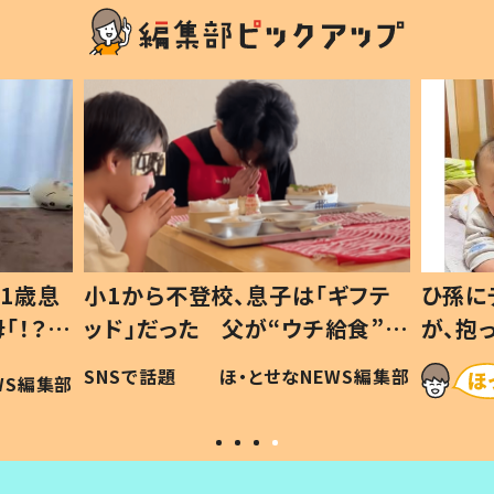
1歳息
小1から不登校、息子は「ギフテ
ひ孫に
「！？」
ッド」だった 父が“ウチ給食”を
が、抱
に「可愛
作り続ける理由とは #令和の親
「涙が
SNSで話題
ほ・とせなNEWS編集部
WS編集部
#令和の子
い」