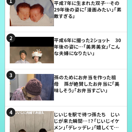
平成7年に生まれた双子…その
29年後の姿に「漫画みたい」「素
敵すぎる」
平成6年に撮った2ショット 30
年後の姿に…「美男美女」「こん
な夫婦になりたい」
孫のためにお弁当を作った祖
母 孫が絶賛したお弁当に「美
味しそう」「お弁当すごい」
じいじを駅で待つ孫たち じい
じが来た瞬間…！？「じいじイケ
メン」「デレッデレ」「嬉しくて可