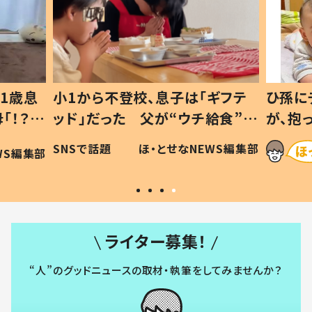
1歳息
小1から不登校、息子は「ギフテ
ひ孫に
「！？」
ッド」だった 父が“ウチ給食”を
が、抱
に「可愛
作り続ける理由とは #令和の親
「涙が
SNSで話題
ほ・とせなNEWS編集部
WS編集部
#令和の子
い」
ライター募集！
“人”のグッドニュースの取材・執筆をしてみませんか？