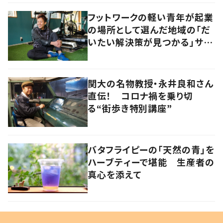
フットワークの軽い青年が起業
の場所として選んだ地域の「だ
いたい解決策が見つかる」サイ
ズ感の良さとは
関大の名物教授・永井良和さん
直伝！ コロナ禍を乗り切
る“街歩き特別講座”
バタフライピーの「天然の青」を
ハーブティーで堪能 生産者の
真心を添えて