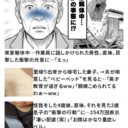
実家解体中…作業員に話しかけられた男性。直後、目
撃した衝撃の光景に…「えっ」
里帰り出産から帰宅した妻子。→夫が用
意した“ベビーベッド”を見ると…「英才
教育が過ぎるww」「闘魂こめられてる
わぁ～ww」
怪我をした4歳娘。直後、それを見た2歳
息子の“衝撃の行動”に…254万回表示
「凄い配慮（笑）」「お顔はかなり重症レ
ベル」