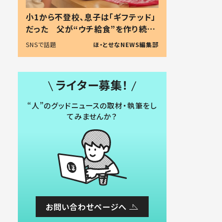
小1から不登校、息子は「ギフテッド」
だった 父が“ウチ給食”を作り続け
る理由とは #令和の親 #令和の子
SNSで話題
ほ・とせなNEWS編集部
ライター募集！
“人”のグッドニュースの取材・執筆をし
てみませんか？
お問い合わせページへ