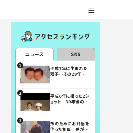
ニュース
SNS
平成7年に生まれた
双子…その29年後
の姿に「漫画みたい」
「素敵すぎる」
平成6年に撮った2シ
ョット 30年後の姿
に…「美男美女」「こ
んな夫婦になりた
い」
孫のためにお弁当を
作った祖母 孫が絶