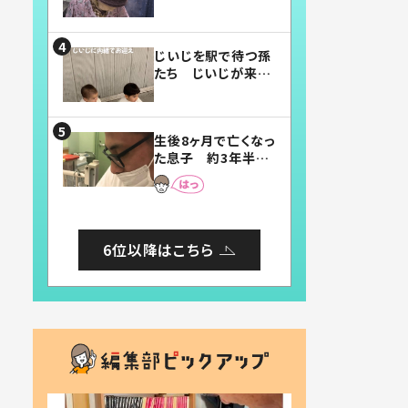
賛したお弁当に「美
味しそう」「お弁当す
ごい」
じいじを駅で待つ孫
たち じいじが来た
瞬間…！？「じいじイ
ケメン」「デレッデレ」
「嬉しくて可愛くてた
生後8ヶ月で亡くなっ
まらない」「幸せにな
た息子 約3年半
れる」
後、当時の妻の日記
に書いてあった本音
とは
6位以降はこちら