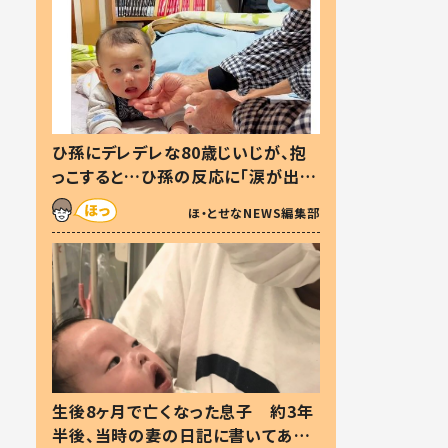
ひ孫にデレデレな80歳じいじが、抱
っこすると…ひ孫の反応に「涙が出ま
した」「可愛くて仕方ない」
ほ・とせなNEWS編集部
生後8ヶ月で亡くなった息子 約3年
半後、当時の妻の日記に書いてあっ