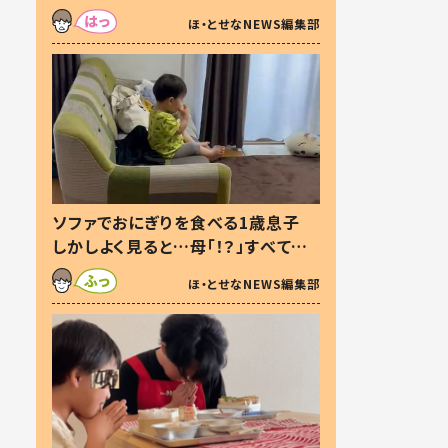
た本音とは
ほ・とせなNEWS編集部
ソファでおにぎりを食べる1歳息子
しかしよく見ると…母「！？」すべてを
察した母の投稿に「可愛いから許
ほ・とせなNEWS編集部
す！」「現行犯〜」