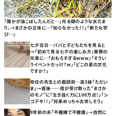
「誰かが油こぼしたんだと…」光る膜のような水たま
り。→まさかの正体に…「知らなかった！！」「新たな学
び…」
七夕当日…パパと子どもたちを見ると
→「初めて見る七夕の楽しみ方」衝撃の
光景に…「おもろすぎるwww」「そうい
うイベントだっけ？w」「どこの星の文化
ですか？」
担任の先生との面談前…高3娘「ただい
ま」→直後……母が受け取った”まさか
のモノ”に「生き抜く力に100万点！」「シ
ゴデキ！！」「将来めっちゃ出世しそう」
9年前の夫「不機嫌で不健康」→自然に