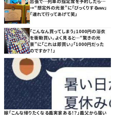
出張で…列車の指定席を予約したら…
→“想定外の光景”に「びっくりするｗｗ」
「連れて行ってあげて笑」
「こんなん買ってしまう」1000円の浴衣
を衝動買い。よく見ると…“驚きの光
景”に「これは即買い」「1000円だった
のですか？！」
嫁「こんな帰りたくなる義実家ある！？」義父から届い