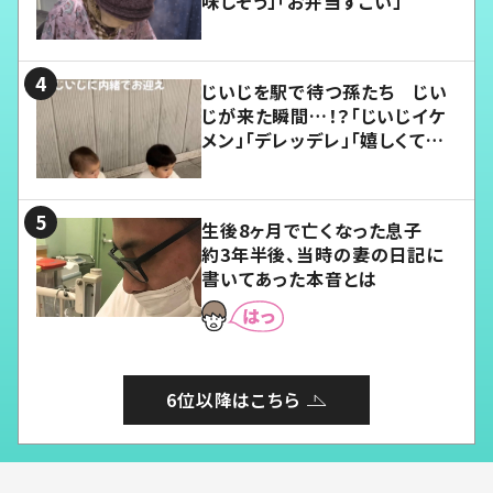
味しそう」「お弁当すごい」
じいじを駅で待つ孫たち じい
じが来た瞬間…！？「じいじイケ
メン」「デレッデレ」「嬉しくて可
愛くてたまらない」「幸せになれ
る」
生後8ヶ月で亡くなった息子
約3年半後、当時の妻の日記に
書いてあった本音とは
6位以降はこちら