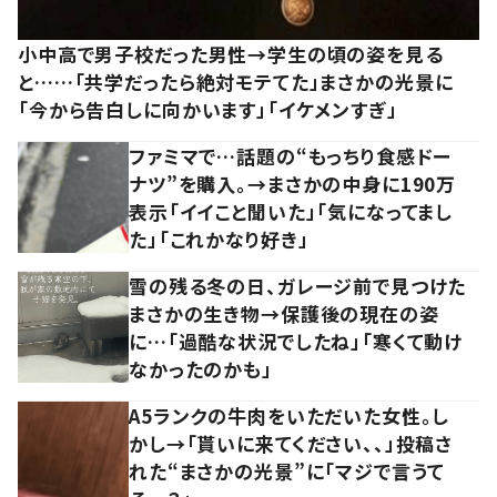
小中高で男子校だった男性→学生の頃の姿を見る
と……「共学だったら絶対モテてた」まさかの光景に
「今から告白しに向かいます」「イケメンすぎ」
ファミマで…話題の“もっちり食感ドー
ナツ”を購入。→まさかの中身に190万
表示「イイこと聞いた」「気になってまし
た」「これかなり好き」
雪の残る冬の日、ガレージ前で見つけた
まさかの生き物→保護後の現在の姿
に…「過酷な状況でしたね」「寒くて動け
なかったのかも」
A5ランクの牛肉をいただいた女性。し
かし→「貰いに来てください、、」投稿さ
れた“まさかの光景”に「マジで言うて