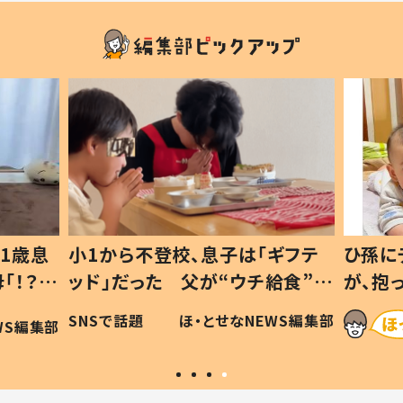
1歳息
小1から不登校、息子は「ギフテ
ひ孫に
「！？」
ッド」だった 父が“ウチ給食”を
が、抱
に「可愛
作り続ける理由とは #令和の親
「涙が
SNSで話題
ほ・とせなNEWS編集部
WS編集部
#令和の子
い」