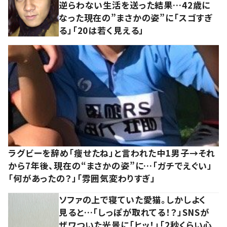
逆らわない生活を送った結果…42歳に
なった現在の”まさかの姿”に「スゴすぎ
る」「20は若く見える」
ラグビーを辞め「痩せたね」と言われた中1男子→それ
から7年後、現在の“まさかの姿”に…「ガチでえぐい」
「何があったの？」「雰囲気変わりすぎ」
ソファの上で寝ていた愛猫。しかしよく
見ると…「しっぽが取れてる！？」SNSが
ザワついた光景に「ヒッ！」「2秒くらい心