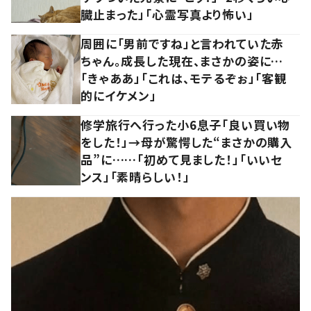
臓止まった」「心霊写真より怖い」
周囲に「男前ですね」と言われていた赤
ちゃん。成長した現在、まさかの姿に…
「きゃああ」「これは、モテるぞぉ」「客観
的にイケメン」
修学旅行へ行った小6息子「良い買い物
をした！」→母が驚愕した“まさかの購入
品”に……「初めて見ました！」「いいセ
ンス」「素晴らしい！」