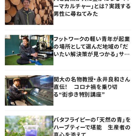
ーマカルチャー」とは？実践する
男性に尋ねてみた
フットワークの軽い青年が起業
の場所として選んだ地域の「だ
いたい解決策が見つかる」サイ
ズ感の良さとは
関大の名物教授・永井良和さん
直伝！ コロナ禍を乗り切
る“街歩き特別講座”
バタフライピーの「天然の青」を
ハーブティーで堪能 生産者の
真心を添えて