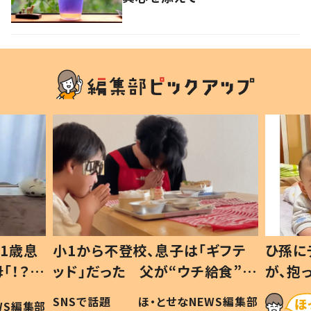
1歳息
小1から不登校、息子は「ギフテ
ひ孫に
「！？」
ッド」だった 父が“ウチ給食”を
が、抱
に「可愛
作り続ける理由とは #令和の親
「涙が
SNSで話題
ほ・とせなNEWS編集部
WS編集部