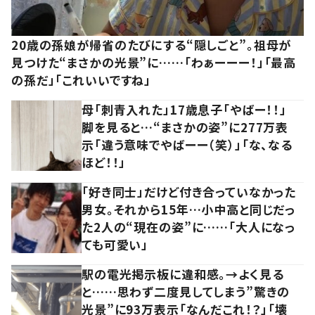
20歳の孫娘が帰省のたびにする“隠しごと”。祖母が
見つけた“まさかの光景”に……「わぁーーー！」「最高
の孫だ」「これいいですね」
母「刺青入れた」17歳息子「やばー！！」
脚を見ると…“まさかの姿”に277万表
示「違う意味でやばーー（笑）」「な、なる
ほど！！」
「好き同士」だけど付き合っていなかった
男女。それから15年…小中高と同じだっ
た2人の“現在の姿”に……「大人になっ
ても可愛い」
駅の電光掲示板に違和感。→よく見る
と……思わず二度見してしまう”驚きの
光景”に93万表示「なんだこれ！？」「壊