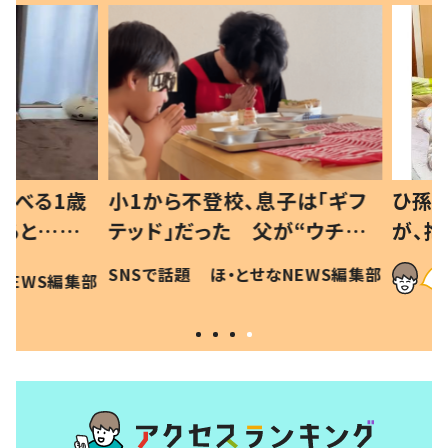
べる1歳
小1から不登校、息子は「ギフ
ひ孫にデ
と…母
テッド」だった 父が“ウチ給
が、抱っ
母の投稿
食”を作り続ける理由とは #令
に「涙が
SNSで話題
ほ・とせなNEWS編集部
EWS編集部
「現行
和の親 #令和の子
方ない」