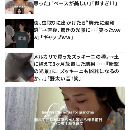
思った」「ベースが美しい」「似すぎ！！」
夜、虫取りに出かけたら“胸元に違和
感”→直後、驚きの光景に…「笑ったｗｗ
ｗ」「ギャップww」
メルカリで買ったズッキーニの種。→土
に植えて3ヶ月放置した結果……『衝撃
の光景』に「ズッキーニも凶器になるの
か、、」「野太い音！笑」