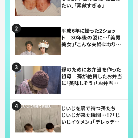
たい」「素敵すぎる」
平成6年に撮った2ショッ
ト 30年後の姿に…「美男
美女」「こんな夫婦になりた
い」
孫のためにお弁当を作った
祖母 孫が絶賛したお弁当
に「美味しそう」「お弁当すご
い」
じいじを駅で待つ孫たち
じいじが来た瞬間…！？「じ
いじイケメン」「デレッデレ」
「嬉しくて可愛くてたまらな
い」「幸せになれる」