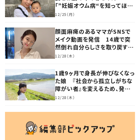
「”妊娠オウム病“を知ってほし
い」発信を続ける夫に迫る
12/25（月）
顔面麻痺のあるママがSNSで
メイク動画を発信 14歳で突
然倒れ自分らしさを取り戻すま
で
12/28（木）
1歳9ヶ月で身長が伸びなくなっ
た娘 『社会から孤立しがちな
障がい者』を変えるため、発信
を続ける母と娘に迫る
12/28（木）