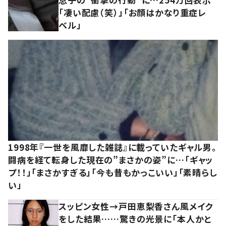
「凄い配慮（笑）」「お顔はかなり重症レ
ベル」
1998年『一世を風靡した雑誌』に載っていたギャル男。
闘病を経て転身した現在の”まさかの姿”に…「ギャッ
プ！！」「まさかすぎる」「今も昔もかっこいい」「素晴らし
い」
スッピン女性→戸田恵梨香さん風メイク
をした結果……驚きの光景に「本人かと