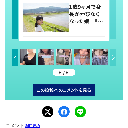
らしさを取り戻
1歳9ヶ月で身
すまで
長が伸びなく
なった娘 『社
会から孤立し
がちな障がい
者』を変えるた
め、発信を続け
る母と娘に迫
る
6 / 6
この投稿へのコメントを見る