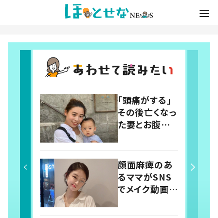
「頭痛がする」
その後亡くなっ
た妻とお腹の
中の赤ちゃ
ん 「”妊娠オ
ウム病“を知っ
顔面麻痺のあ
てほしい」発信
るママがSNS
を続ける夫に
でメイク動画を
迫る
発信 14歳で
突然倒れ自分