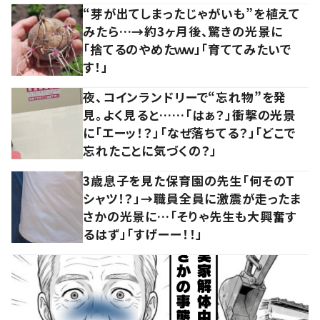
“芽が出てしまったじゃがいも”を植えて
みたら…→約3ヶ月後、驚きの光景に
「捨てるのやめたｗｗ」「育ててみたいで
す！」
夜、コインランドリーで“忘れ物”を発
見。よく見ると……「はぁ？」衝撃の光景
に「エーッ！？」「なぜ落ちてる？」「どこで
忘れたことに気づくの？」
3歳息子を見た保育園の先生「何そのT
シャツ！？」→職員全員に激震が走ったま
さかの光景に…「そりゃ先生も大興奮す
るはず」「すげーー！！」