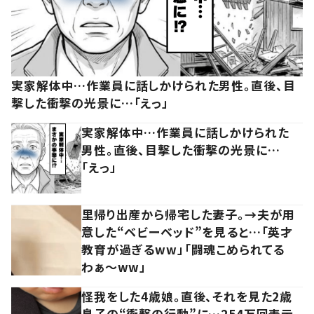
実家解体中…作業員に話しかけられた男性。直後、目
撃した衝撃の光景に…「えっ」
実家解体中…作業員に話しかけられた
男性。直後、目撃した衝撃の光景に…
「えっ」
里帰り出産から帰宅した妻子。→夫が用
意した“ベビーベッド”を見ると…「英才
教育が過ぎるww」「闘魂こめられてる
わぁ～ww」
怪我をした4歳娘。直後、それを見た2歳
息子の“衝撃の行動”に…254万回表示