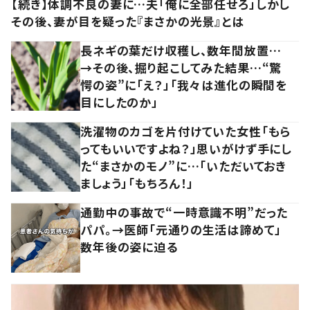
【続き】体調不良の妻に…夫「俺に全部任せろ」しかし
その後、妻が目を疑った『まさかの光景』とは
長ネギの葉だけ収穫し、数年間放置…
→その後、掘り起こしてみた結果…“驚
愕の姿”に「え？」「我々は進化の瞬間を
目にしたのか」
洗濯物のカゴを片付けていた女性「もら
ってもいいですよね？」思いがけず手にし
た“まさかのモノ”に…「いただいておき
ましょう」「もちろん！」
通勤中の事故で“一時意識不明”だった
パパ。→医師「元通りの生活は諦めて」
数年後の姿に迫る