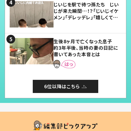
じいじを駅で待つ孫たち じい
じが来た瞬間…！？「じいじイケ
メン」「デレッデレ」「嬉しくて可
愛くてたまらない」「幸せになれ
る」
生後8ヶ月で亡くなった息子
約3年半後、当時の妻の日記に
書いてあった本音とは
6位以降はこちら