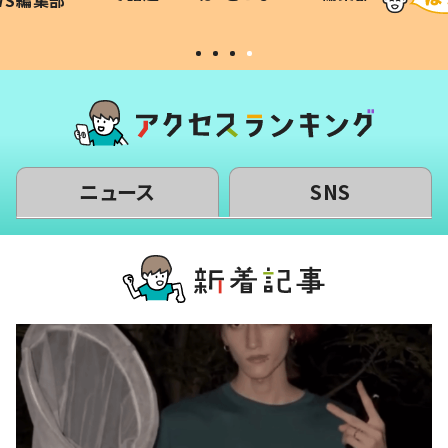
WS編集部
#令和の子
い」
ニュース
SNS