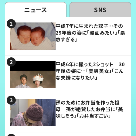
ニュース
SNS
平成7年に生まれた双子…その
29年後の姿に「漫画みたい」「素
敵すぎる」
平成6年に撮った2ショット 30
年後の姿に…「美男美女」「こん
な夫婦になりたい」
孫のためにお弁当を作った祖
母 孫が絶賛したお弁当に「美
味しそう」「お弁当すごい」