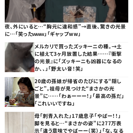
夜、外にいると…“胸元に違和感”→直後、驚きの光景
に…「笑ったｗｗｗ」「ギャップww」
メルカリで買ったズッキーニの種。→土
に植えて3ヶ月放置した結果……『衝撃
の光景』に「ズッキーニも凶器になるの
か、、」「野太い音！笑」
20歳の孫娘が帰省のたびにする“隠し
ごと”。祖母が見つけた“まさかの光
景”に……「わぁーーー！」「最高の孫だ」
「これいいですね」
母「刺青入れた」17歳息子「やばー！！」
脚を見ると…“まさかの姿”に277万表
示「違う意味でやばーー（笑）」「な、なる