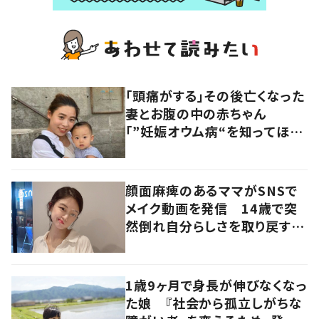
「頭痛がする」その後亡くなった
妻とお腹の中の赤ちゃん
「”妊娠オウム病“を知ってほし
い」発信を続ける夫に迫る
顔面麻痺のあるママがSNSで
メイク動画を発信 14歳で突
然倒れ自分らしさを取り戻すま
で
1歳9ヶ月で身長が伸びなくなっ
た娘 『社会から孤立しがちな