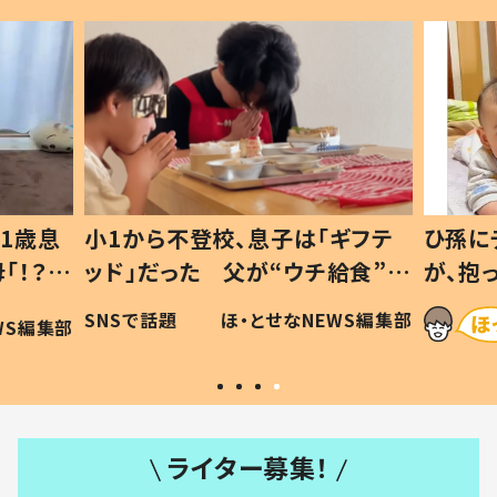
1歳息
小1から不登校、息子は「ギフテ
ひ孫に
「！？」
ッド」だった 父が“ウチ給食”を
が、抱
に「可愛
作り続ける理由とは #令和の親
「涙が
SNSで話題
ほ・とせなNEWS編集部
WS編集部
#令和の子
い」
ライター募集！