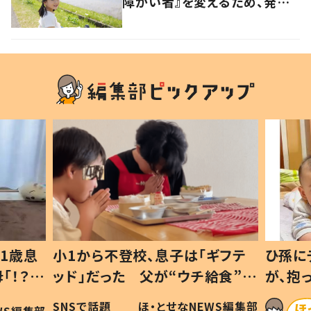
障がい者』を変えるため、発信
を続ける母と娘に迫る
1歳息
小1から不登校、息子は「ギフテ
ひ孫に
「！？」
ッド」だった 父が“ウチ給食”を
が、抱
に「可愛
作り続ける理由とは #令和の親
「涙が
SNSで話題
ほ・とせなNEWS編集部