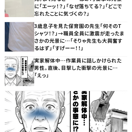
に「エーッ！？」「なぜ落ちてる？」「どこで
忘れたことに気づくの？」
3歳息子を見た保育園の先生「何そのT
シャツ！？」→職員全員に激震が走ったま
さかの光景に…「そりゃ先生も大興奮す
るはず」「すげーー！！」
実家解体中…作業員に話しかけられた
男性。直後、目撃した衝撃の光景に…
「えっ」