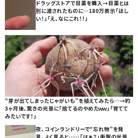
ドラッグストアで目薬を購入→目薬とは
別に渡されたものに…180万表示「ほし
い！」「え、なにこれ！！」
“芽が出てしまったじゃがいも”を植えてみたら…→約
3ヶ月後、驚きの光景に「捨てるのやめたｗｗ」「育てて
みたいです！」
夜、コインランドリーで“忘れ物”を発
見。よく見ると……「はぁ？」衝撃の光景