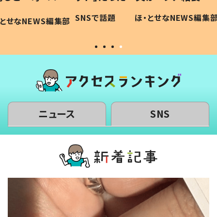
に「可愛
作り続ける理由とは #令和の親
「涙が
SNSで話題
ほ・とせなNEWS編集部
WS編集部
#令和の子
い」
ニュース
SNS