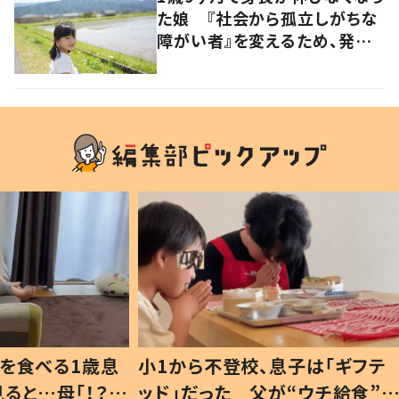
た娘 『社会から孤立しがちな
障がい者』を変えるため、発信
を続ける母と娘に迫る
1歳息
小1から不登校、息子は「ギフテ
ひ孫に
「！？」
ッド」だった 父が“ウチ給食”を
が、抱