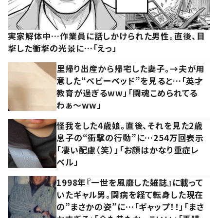
実家解体中…作業員に話しかけられた男性。直後、目
撃した衝撃の光景に…「えっ」
里帰り出産から帰宅した妻子。→夫が用
意した“ベビーベッド”を見ると…「英才
教育が過ぎるww」「闘魂こめられてる
わぁ～ww」
怪我をした4歳娘。直後、それを見た2歳
息子の“衝撃の行動”に…254万回表示
「凄い配慮（笑）」「お顔はかなり重症レ
ベル」
1998年『一世を風靡した雑誌』に載って
いたギャル男。闘病を経て転身した現在
の”まさかの姿”に…「ギャップ！！」「まさ