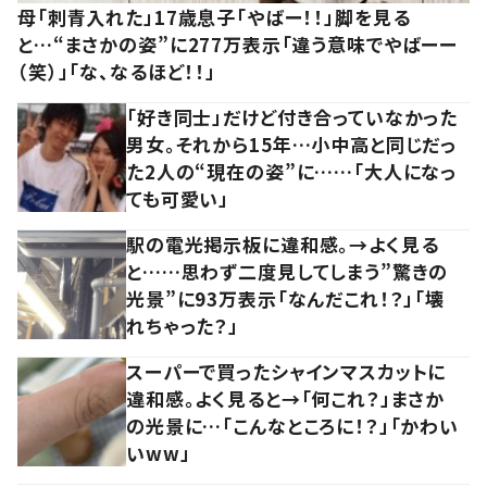
母「刺青入れた」17歳息子「やばー！！」脚を見る
と…“まさかの姿”に277万表示「違う意味でやばーー
（笑）」「な、なるほど！！」
「好き同士」だけど付き合っていなかった
男女。それから15年…小中高と同じだっ
た2人の“現在の姿”に……「大人になっ
ても可愛い」
駅の電光掲示板に違和感。→よく見る
と……思わず二度見してしまう”驚きの
光景”に93万表示「なんだこれ！？」「壊
れちゃった？」
スーパーで買ったシャインマスカットに
違和感。よく見ると→「何これ？」まさか
の光景に…「こんなところに！？」「かわい
いww」