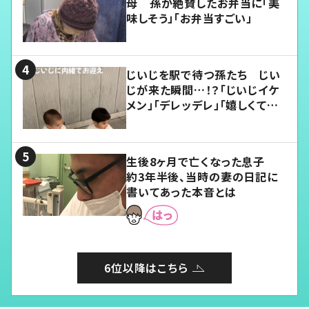
母 孫が絶賛したお弁当に「美
味しそう」「お弁当すごい」
じいじを駅で待つ孫たち じい
じが来た瞬間…！？「じいじイケ
メン」「デレッデレ」「嬉しくて可
愛くてたまらない」「幸せになれ
る」
生後8ヶ月で亡くなった息子
約3年半後、当時の妻の日記に
書いてあった本音とは
6位以降はこちら