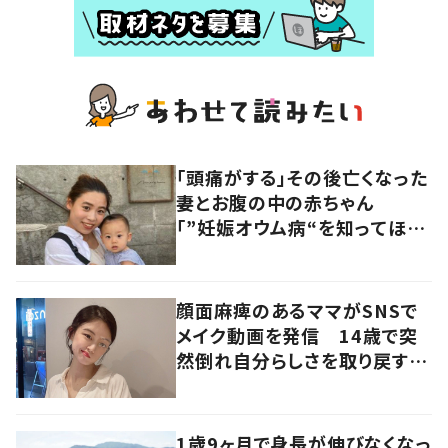
「頭痛がする」その後亡くなった
妻とお腹の中の赤ちゃん
「”妊娠オウム病“を知ってほし
い」発信を続ける夫に迫る
顔面麻痺のあるママがSNSで
メイク動画を発信 14歳で突
然倒れ自分らしさを取り戻すま
で
1歳9ヶ月で身長が伸びなくなっ