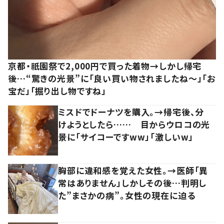
京都・祇園祭で2,000円で買った着物→しかし帰宅
後…“驚きの光景”に「良い買い物されましたね～」「お
宝だ」「掘り出し物ですね」
ミスドでドーナツを購入。→帰宅後、分
けようとしたら…… 目からウロコの光
景に「サイコーですww」「激しいw」
胸部に違和感を覚えた女性。→医師「異
常はありません」しかしその後…判明し
た”まさかの病”。女性の現在に迫る