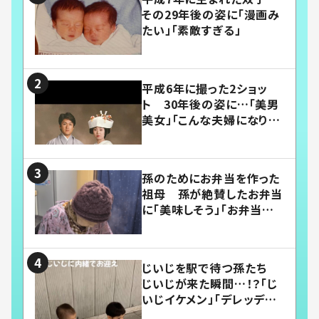
その29年後の姿に「漫画み
たい」「素敵すぎる」
平成6年に撮った2ショッ
ト 30年後の姿に…「美男
美女」「こんな夫婦になりた
い」
孫のためにお弁当を作った
祖母 孫が絶賛したお弁当
に「美味しそう」「お弁当すご
い」
じいじを駅で待つ孫たち
じいじが来た瞬間…！？「じ
いじイケメン」「デレッデレ」
「嬉しくて可愛くてたまらな