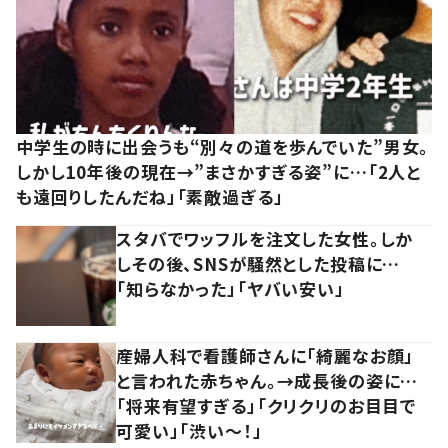
中学生の時に出会うも“別々の道を歩んでいた”男女。
しかし10年後の現在→”まさかすぎる姿”に…「2人と
も遠回りしたんだね」「素敵過ぎる」
スタバでワッフルを注文した女性。しか
しその後、SNSが騒然とした投稿に…
「知らなかった」「ヤバい安い」
産婦人科で看護師さんに「綺麗なお顔」
と言われた赤ちゃん。→成長後の姿に…
「将来有望すぎる」「クリクリのお目目で
可愛い」「渋い～！」