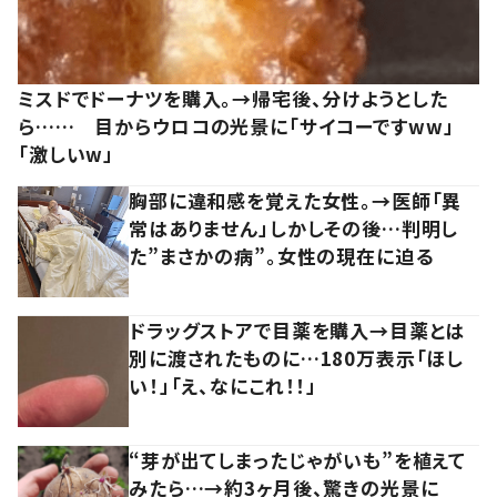
ミスドでドーナツを購入。→帰宅後、分けようとした
ら…… 目からウロコの光景に「サイコーですww」
「激しいw」
胸部に違和感を覚えた女性。→医師「異
常はありません」しかしその後…判明し
た”まさかの病”。女性の現在に迫る
ドラッグストアで目薬を購入→目薬とは
別に渡されたものに…180万表示「ほし
い！」「え、なにこれ！！」
“芽が出てしまったじゃがいも”を植えて
みたら…→約3ヶ月後、驚きの光景に