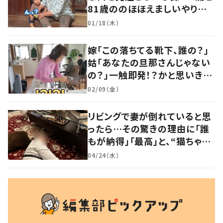
81歳ののほほえましいやり取り
に「口悪いけど可愛い」の声
01/18（木）
嫁「この落ちてる靴下、誰の？」
姑「あなたの旦那さんじゃない
の？」一触即発！？かと思いき
や…持ち主が判明し「声だして
02/09（金）
大爆笑しちゃった」
リビングで妻が倒れていると思
ったら…その驚きの理由に「誰
もが納得」「最高」と、“猫ちゃん
好きユーザー”からの共感集ま
04/24（水）
る！