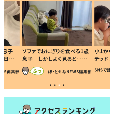
べる1歳
小1から不登校、息子は「ギフ
ひ孫にデ
と…母
テッド」だった 父が“ウチ給
が、抱っ
母の投稿
食”を作り続ける理由とは #令
に「涙が
SNSで話題
ほ・とせなNEWS編集部
EWS編集部
「現行
和の親 #令和の子
方ない」