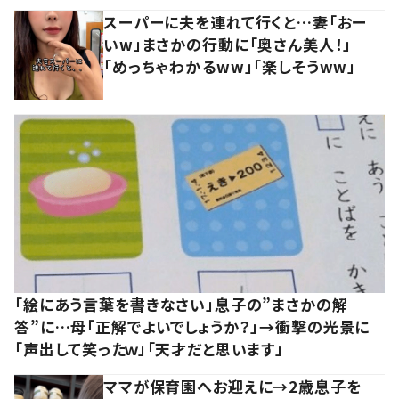
スーパーに夫を連れて行くと…妻「おー
いw」まさかの行動に「奥さん美人！」
「めっちゃわかるww」「楽しそうww」
「絵にあう言葉を書きなさい」息子の”まさかの解
答”に…母「正解でよいでしょうか？」→衝撃の光景に
「声出して笑ったｗ」「天才だと思います」
ママが保育園へお迎えに→2歳息子を