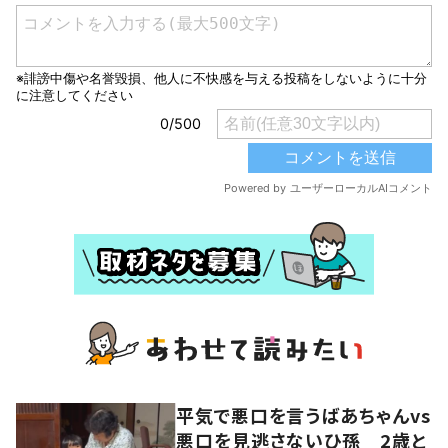
平気で悪口を言うばあちゃんvs
悪口を見逃さないひ孫 2歳と