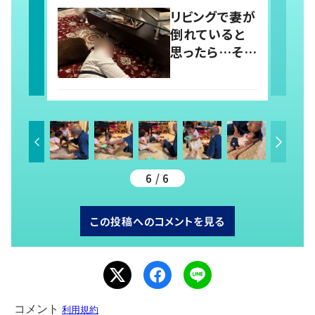
一触即発！？か
リビングで妻が
と思いきや…
倒れていると
持ち主が判明
思ったら…その
し「声だして大
驚きの理由に
爆笑しちゃっ
「誰もが納得」
た」
「最高」と、“猫
ちゃん好きユー
ザー”からの共
感集まる！
6 / 6
この投稿へのコメントを見る