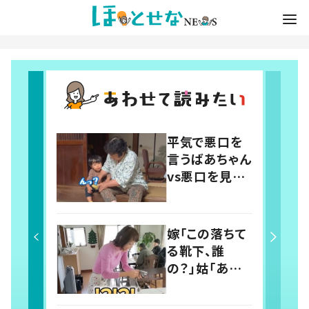
平気で悪口を
言うばあちゃん
vs悪口を見逃
さないひ孫 2
歳と81歳のの
ほほえましい
嫁「この落ちて
やり取りに「口
る靴下、誰
悪いけど可愛
の？」姑「あな
い」の声
たの旦那さん
じゃないの？」