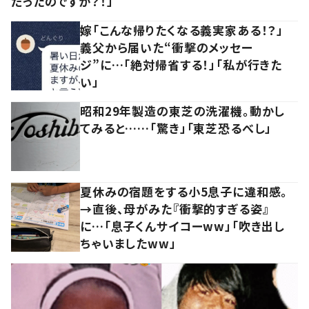
だったのですか？！」
嫁「こんな帰りたくなる義実家ある！？」
義父から届いた“衝撃のメッセー
ジ”に…「絶対帰省する！」「私が行きた
い」
昭和29年製造の東芝の洗濯機。動かし
てみると……「驚き」「東芝恐るべし」
夏休みの宿題をする小5息子に違和感。
→直後、母がみた『衝撃的すぎる姿』
に…「息子くんサイコーww」「吹き出し
ちゃいましたww」