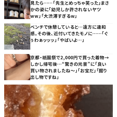
見たら……「先生とめっちゃ笑った」まさ
かの姿に「幼児しか許されないヤツ
ww」「大渋滞すぎるw」
ベンチで休憩していると…遠方に違和
感。その後、近付いてきたモノに……「ぐ
ぅわぁッッッ」「やばいよ…」
京都・祇園祭で2,000円で買った着物→
しかし帰宅後…“驚きの光景”に「良い
買い物されましたね～」「お宝だ」「掘り
出し物ですね」