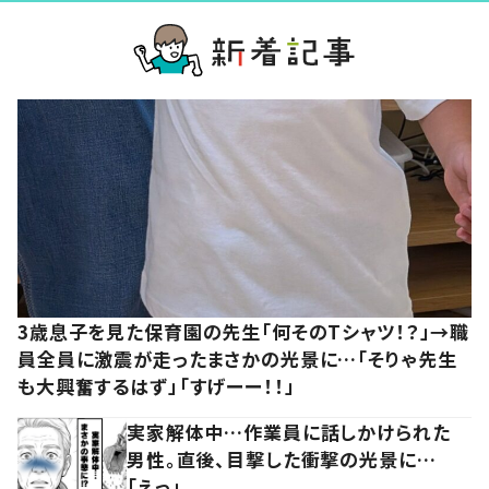
3歳息子を見た保育園の先生「何そのTシャツ！？」→職
員全員に激震が走ったまさかの光景に…「そりゃ先生
も大興奮するはず」「すげーー！！」
実家解体中…作業員に話しかけられた
男性。直後、目撃した衝撃の光景に…
「えっ」