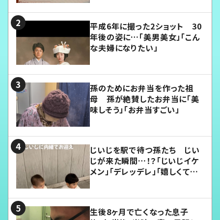
平成6年に撮った2ショット 30
年後の姿に…「美男美女」「こん
な夫婦になりたい」
孫のためにお弁当を作った祖
母 孫が絶賛したお弁当に「美
味しそう」「お弁当すごい」
じいじを駅で待つ孫たち じい
じが来た瞬間…！？「じいじイケ
メン」「デレッデレ」「嬉しくて可
愛くてたまらない」「幸せになれ
る」
生後8ヶ月で亡くなった息子