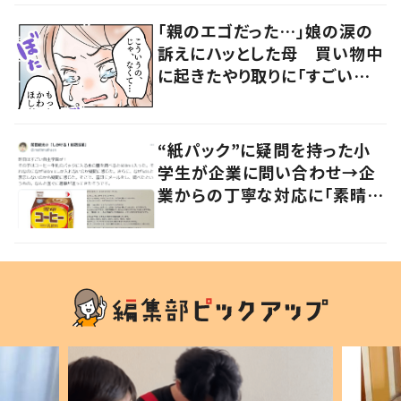
「親のエゴだった…」娘の涙の
訴えにハッとした母 買い物中
に起きたやり取りに「すごい分
かる」「改めて気付かされた」
“紙パック”に疑問を持った小
学生が企業に問い合わせ→企
業からの丁寧な対応に「素晴ら
しい」の声