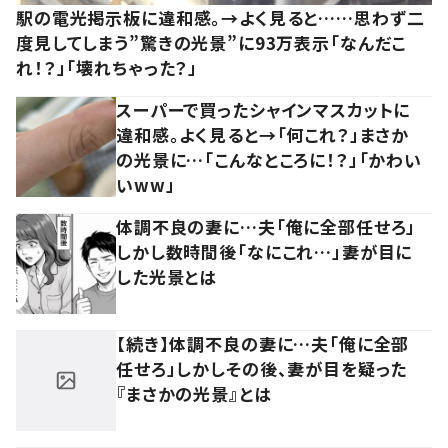
駅の電光掲示板に違和感。→よく見ると……思わず二
度見してしまう”驚きの光景”に93万表示「なんだこ
れ！？」「壊れちゃった？」
スーパーで買ったシャインマスカットに
違和感。よく見ると→「何これ？」まさか
の光景に…「こんなところに！？」「かわい
いww」
体調不良の妻に…夫「俺に全部任せろ」
しかし数時間後「なにこれ…」妻が目に
した光景とは
【続き】体調不良の妻に…夫「俺に全部
任せろ」しかしその後、妻が目を疑った
『まさかの光景』とは