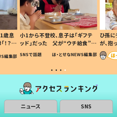
1歳息
小1から不登校、息子は「ギフテ
ひ孫に
「！？」
ッド」だった 父が“ウチ給食”を
が、抱
に「可愛
作り続ける理由とは #令和の親
「涙が
SNSで話題
ほ・とせなNEWS編集部
WS編集部
#令和の子
い」
ニュース
SNS