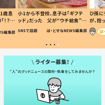
1歳息
小1から不登校、息子は「ギフテ
ひ孫に
「！？」
ッド」だった 父が“ウチ給食”を
が、抱
に「可愛
作り続ける理由とは #令和の親
「涙が
SNSで話題
ほ・とせなNEWS編集部
WS編集部
#令和の子
い」
ライター募集！
“人”のグッドニュースの取材・執筆をしてみませんか？