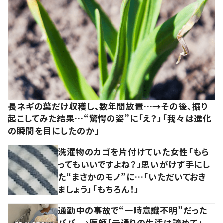
長ネギの葉だけ収穫し、数年間放置…→その後、掘り
起こしてみた結果…“驚愕の姿”に「え？」「我々は進化
の瞬間を目にしたのか」
洗濯物のカゴを片付けていた女性「もら
ってもいいですよね？」思いがけず手にし
た“まさかのモノ”に…「いただいておき
ましょう」「もちろん！」
通勤中の事故で“一時意識不明”だった
パパ。→医師「元通りの生活は諦めて」