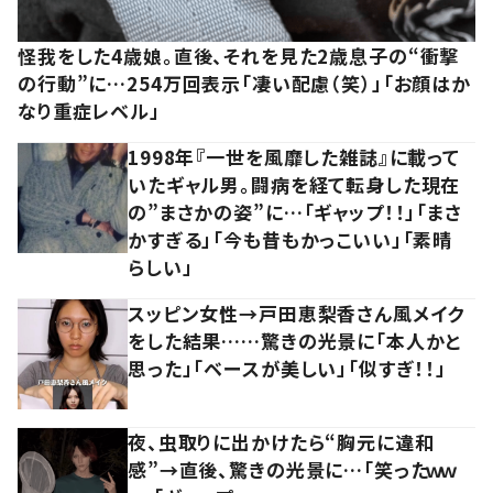
怪我をした4歳娘。直後、それを見た2歳息子の“衝撃
の行動”に…254万回表示「凄い配慮（笑）」「お顔はか
なり重症レベル」
1998年『一世を風靡した雑誌』に載って
いたギャル男。闘病を経て転身した現在
の”まさかの姿”に…「ギャップ！！」「まさ
かすぎる」「今も昔もかっこいい」「素晴
らしい」
スッピン女性→戸田恵梨香さん風メイク
をした結果……驚きの光景に「本人かと
思った」「ベースが美しい」「似すぎ！！」
夜、虫取りに出かけたら“胸元に違和
感”→直後、驚きの光景に…「笑ったｗｗ