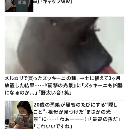
ｗ」「ギャップww」
メルカリで買ったズッキーニの種。→土に植えて3ヶ月
放置した結果……『衝撃の光景』に「ズッキーニも凶器
になるのか、、」「野太い音！笑」
20歳の孫娘が帰省のたびにする“隠し
ごと”。祖母が見つけた“まさかの光
景”に……「わぁーーー！」「最高の孫だ」
「これいいですね」