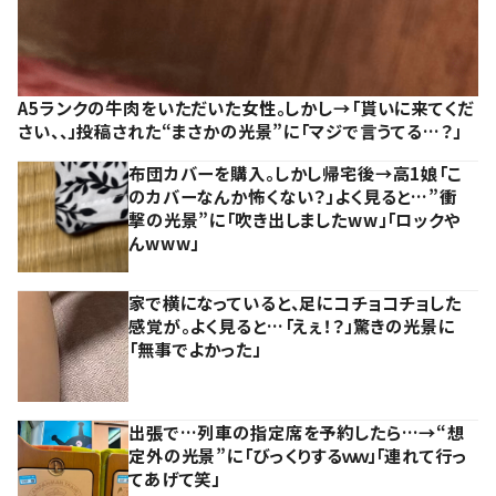
A5ランクの牛肉をいただいた女性。しかし→「貰いに来てくだ
さい、、」投稿された“まさかの光景”に「マジで言うてる…？」
布団カバーを購入。しかし帰宅後→高1娘「こ
のカバーなんか怖くない？」よく見ると…”衝
撃の光景”に「吹き出しましたww」「ロックや
んwww」
家で横になっていると、足にコチョコチョした
感覚が。よく見ると…「えぇ！？」驚きの光景に
「無事でよかった」
出張で…列車の指定席を予約したら…→“想
定外の光景”に「びっくりするｗｗ」「連れて行っ
てあげて笑」