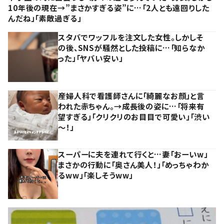
10年後の現在→”まさかすぎる姿”に…「2人とも遠回りした
んだね」「素敵過ぎる」
スタバでワッフルを注文した女性。しかしそ
の後、SNSが騒然とした投稿に…「知らなか
った」「ヤバい安い」
産婦人科で看護師さんに「綺麗なお顔」と言
われた赤ちゃん。→成長後の姿に…「将来有
望すぎる」「クリクリのお目目で可愛い」「渋い
～！」
スーパーに夫を連れて行くと…妻「おーいw」
まさかの行動に「奥さん美人！」「めっちゃわか
るww」「楽しそうww」