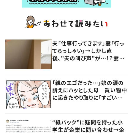
夫「仕事行ってきます」妻「行っ
てらっしゃい」→しかし直
後、”夫の叫び声”が…！？妻が
慌てて見に行くと…「想像の斜
め上すぎたｗ」「リアクションが7
歳児ｗｗ」
「親のエゴだった…」娘の涙の
訴えにハッとした母 買い物中
に起きたやり取りに「すごい分
かる」「改めて気付かされた」
“紙パック”に疑問を持った小
学生が企業に問い合わせ→企