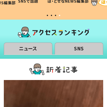
SNSで話題
ほ・とせなNEWS編集部
WS編集部
#令和の子
い」
ニュース
SNS