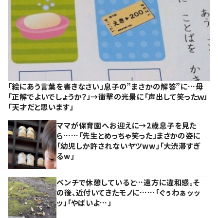
「絵にあう言葉を書きなさい」息子の”まさかの解答”に…母
「正解でよいでしょうか？」→衝撃の光景に「声出して笑ったｗ」
「天才だと思います」
ママが保育園へお迎えに→2歳息子を見た
ら……「先生とめっちゃ笑った」まさかの姿に
「幼児しか許されないヤツww」「大渋滞すぎ
るw」
ベンチで休憩していると…遠方に違和感。そ
の後、近付いてきたモノに……「ぐぅわぁッッ
ッ」「やばいよ…」