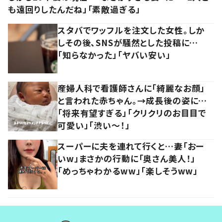
も遠回りしたんだね」「素敵過ぎる」
スタバでワッフルを注文した女性。しか
しその後、SNSが騒然とした投稿に…
「知らなかった」「ヤバい安い」
産婦人科で看護師さんに「綺麗なお顔」
と言われた赤ちゃん。→成長後の姿に…
「将来有望すぎる」「クリクリのお目目で
可愛い」「渋い～！」
スーパーに夫を連れて行くと…妻「おー
いw」まさかの行動に「奥さん美人！」
「めっちゃわかるww」「楽しそうww」