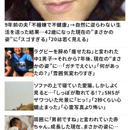
9年前の夫「不機嫌で不健康」→自然に逆らわない生
活を送った結果…42歳になった現在の”まさかの
姿”に「スゴすぎる」「20は若く見える」
ラグビーを辞め「痩せたね」と言われた
中1男子→それから7年後、現在の“まさ
かの姿”に…「ガチでえぐい」「何があっ
たの？」「雰囲気変わりすぎ」
ソファの上で寝ていた愛猫。しかしよく
見ると…「しっぽが取れてる！？」SNSが
ザワついた光景に「ヒッ！」「2秒くらい心
臓止まった」「心霊写真より怖い」
周囲に「男前ですね」と言われていた赤
ちゃん。成長した現在、まさかの姿に…