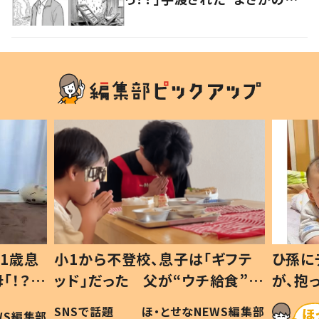
ノ”に「奇跡」「感激」
1歳息
小1から不登校、息子は「ギフテ
ひ孫に
「！？」
ッド」だった 父が“ウチ給食”を
が、抱
に「可愛
作り続ける理由とは #令和の親
「涙が
SNSで話題
ほ・とせなNEWS編集部
WS編集部