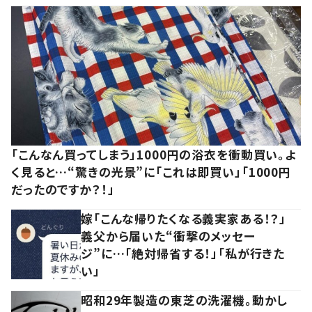
「こんなん買ってしまう」1000円の浴衣を衝動買い。よ
く見ると…“驚きの光景”に「これは即買い」「1000円
だったのですか？！」
嫁「こんな帰りたくなる義実家ある！？」
義父から届いた“衝撃のメッセー
ジ”に…「絶対帰省する！」「私が行きた
い」
昭和29年製造の東芝の洗濯機。動かし