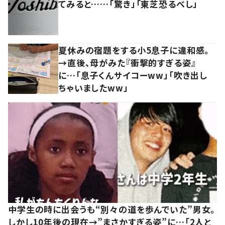
てみると……「驚き」「東芝恐るべし」
夏休みの宿題をする小5息子に違和感。
→直後、母がみた『衝撃的すぎる姿』
に…「息子くんサイコーww」「吹き出し
ちゃいましたww」
中学生の時に出会うも“別々の道を歩んでいた”男女。
しかし10年後の現在→”まさかすぎる姿”に…「2人と