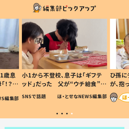
1歳息
小1から不登校、息子は「ギフテ
ひ孫に
「！？」
ッド」だった 父が“ウチ給食”を
が、抱
に「可愛
作り続ける理由とは #令和の親
「涙が
SNSで話題
ほ・とせなNEWS編集部
WS編集部
#令和の子
い」