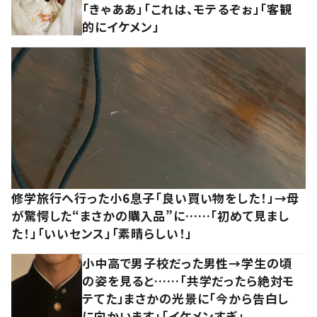
「きゃああ」「これは、モテるぞぉ」「客観
的にイケメン」
修学旅行へ行った小6息子「良い買い物をした！」→母
が驚愕した“まさかの購入品”に……「初めて見まし
た！」「いいセンス」「素晴らしい！」
小中高で男子校だった男性→学生の頃
の姿を見ると……「共学だったら絶対モ
テてた」まさかの光景に「今から告白し
に向かいます」「イケメンすぎ」