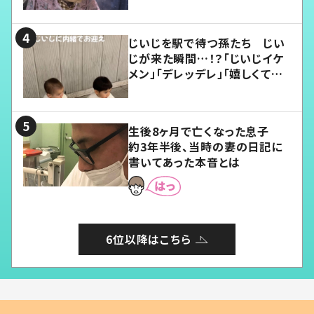
じいじを駅で待つ孫たち じい
じが来た瞬間…！？「じいじイケ
メン」「デレッデレ」「嬉しくて可
愛くてたまらない」「幸せになれ
る」
生後8ヶ月で亡くなった息子
約3年半後、当時の妻の日記に
書いてあった本音とは
6位以降はこちら