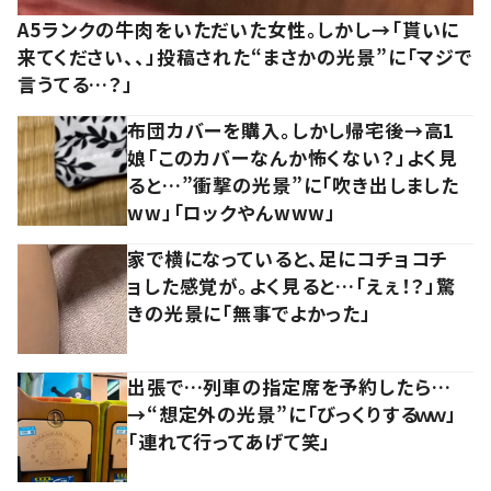
A5ランクの牛肉をいただいた女性。しかし→「貰いに
来てください、、」投稿された“まさかの光景”に「マジで
言うてる…？」
布団カバーを購入。しかし帰宅後→高1
娘「このカバーなんか怖くない？」よく見
ると…”衝撃の光景”に「吹き出しました
ww」「ロックやんwww」
家で横になっていると、足にコチョコチ
ョした感覚が。よく見ると…「えぇ！？」驚
きの光景に「無事でよかった」
出張で…列車の指定席を予約したら…
→“想定外の光景”に「びっくりするｗｗ」
「連れて行ってあげて笑」