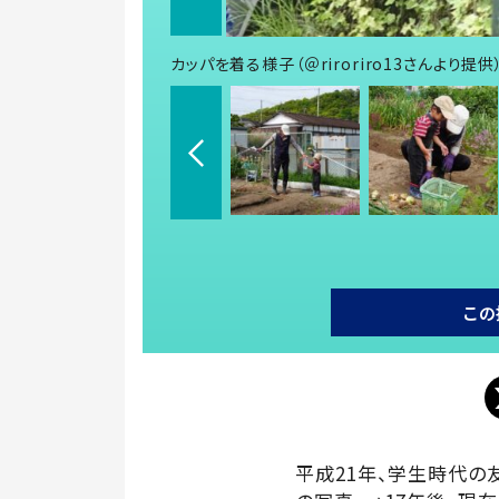
カッパを着る様子（＠riroriro13さんより提供
この
平成21年、学生時代の