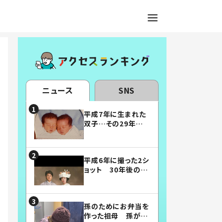
ニュース
SNS
平成7年に生まれた
双子…その29年後
の姿に「漫画みたい」
「素敵すぎる」
平成6年に撮った2シ
ョット 30年後の姿
に…「美男美女」「こ
んな夫婦になりた
い」
孫のためにお弁当を
作った祖母 孫が絶