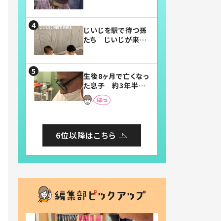
賛したお弁当に「美
味しそう」「お弁当す
ごい」
じいじを駅で待つ孫
たち じいじが来た
瞬間…！？「じいじイ
ケメン」「デレッデレ」
「嬉しくて可愛くてた
生後8ヶ月で亡くなっ
まらない」「幸せにな
た息子 約3年半
れる」
後、当時の妻の日記
に書いてあった本音
とは
6位以降はこちら