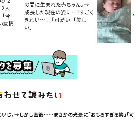
の“2
の間に生まれた赤ちゃん。→
「2人
成長した現在の姿に…「すごく
」「今
きれい…！」「可愛い」「美し
しい友情
い」
じいじ。→しかし直後……まさかの光景に「おもろすぎる笑」「可