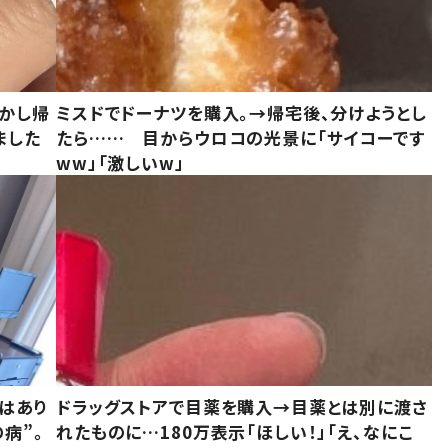
しかし帰
ミスドでドーナツを購入。→帰宅後、分けようとし
ました
たら…… 目からウロコの光景に「サイコーです
ww」「激しいw」
はあり
ドラッグストアで目薬を購入→目薬とは別に渡さ
病”。
れたものに…180万表示「ほしい！」「え、なにこ