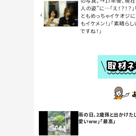
の写真。→17年後、現在
人の姿”に…「え！？！？」
ともめっちゃイケオジに
もイケメン！」「素晴ら
ですね！」
雨の日、2歳孫と出かけた
愛いww」「最高」