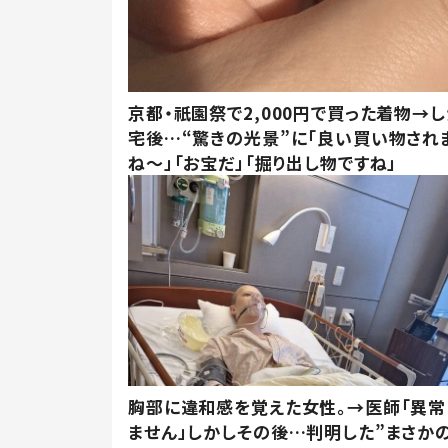
京都・祇園祭で2,000円で買った着物→
宅後…“驚きの光景”に「良い買い物され
ね～」「お宝だ」「掘り出し物ですね」
胸部に違和感を覚えた女性。→医師「異常
ません」しかしその後…判明した”まさかの