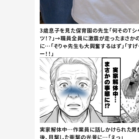
3歳息子を見た保育園の先生「何そのTシ
ツ！？」→職員全員に激震が走ったまさか
に…「そりゃ先生も大興奮するはず」「すげ
ー！！」
実家解体中…作業員に話しかけられた男
後、目撃した衝撃の光景に…「えっ」