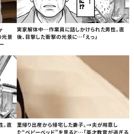
ャ
実家解体中…作業員に話しかけられた男性。直
の光景
後、目撃した衝撃の光景に…「えっ」
ー
性。直
里帰り出産から帰宅した妻子。→夫が用意し
た“ベビーベッド”を見ると…「英才教育が過ぎる