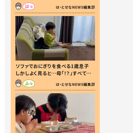
た本音とは
ほ・とせなNEWS編集部
ソファでおにぎりを食べる1歳息子
しかしよく見ると…母「！？」すべてを
察した母の投稿に「可愛いから許
ほ・とせなNEWS編集部
す！」「現行犯〜」