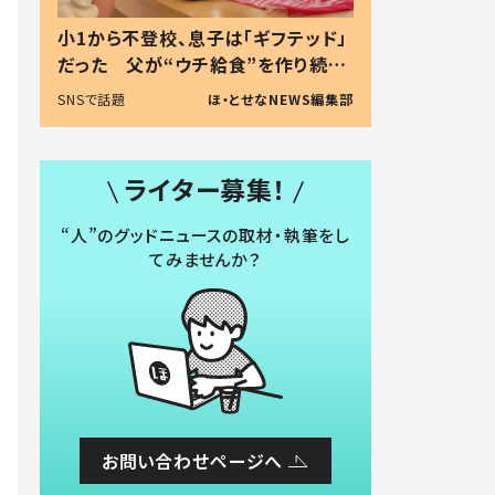
小1から不登校、息子は「ギフテッド」
だった 父が“ウチ給食”を作り続け
る理由とは #令和の親 #令和の子
SNSで話題
ほ・とせなNEWS編集部
ライター募集！
“人”のグッドニュースの取材・執筆をし
てみませんか？
お問い合わせページへ