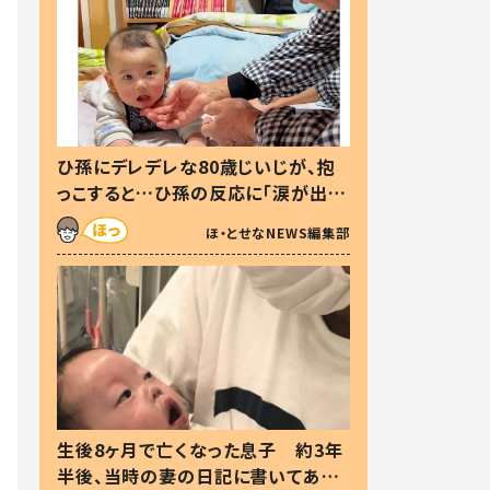
ひ孫にデレデレな80歳じいじが、抱
っこすると…ひ孫の反応に「涙が出ま
した」「可愛くて仕方ない」
ほ・とせなNEWS編集部
生後8ヶ月で亡くなった息子 約3年
半後、当時の妻の日記に書いてあっ