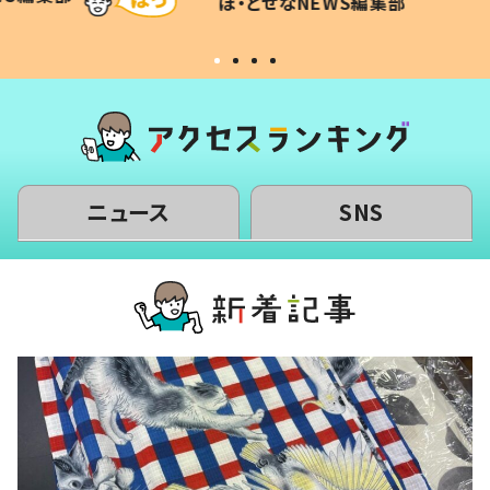
WS編集部
ほ・とせなNEWS編集部
いから
ニュース
SNS