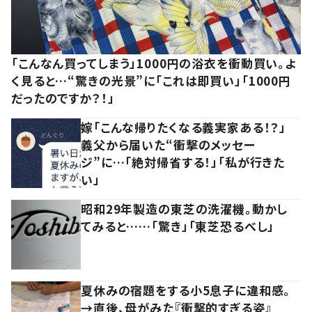
「こんなん買ってしまう」1000円の浴衣を衝動買い。よ
く見ると…“驚きの光景”に「これは即買い」「1000円
だったのですか？！」
嫁「こんな帰りたくなる義実家ある！？」
義父から届いた“衝撃のメッセー
ジ”に…「絶対帰省する！」「私が行きた
い」
昭和29年製造の東芝の洗濯機。動かし
てみると……「驚き」「東芝恐るべし」
夏休みの宿題をする小5息子に違和感。
→直後、母がみた『衝撃的すぎる姿』