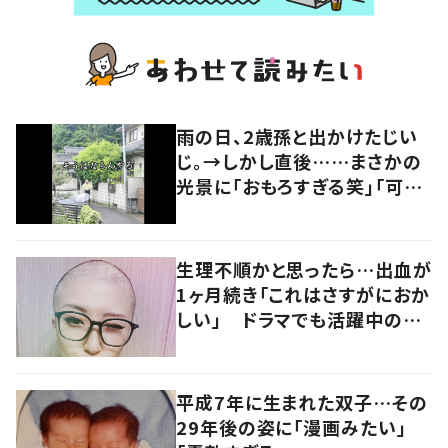
雨の日、2歳孫と出かけたじい
じ。→しかし直後……まさかの
光景に「おもろすぎる笑」「可愛
いww」「最高」
生理不順かと思ったら…出血が
1ヶ月続き「これはさすがにおか
しい」 ドラマでも活躍中の女
優を襲った病とは
平成7年に生まれた双子…その
29年後の姿に「漫画みたい」