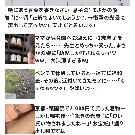
「絵にあう言葉を書きなさい」息子の”まさかの解
答”に…母「正解でよいでしょうか？」→衝撃の光景に
「声出して笑ったｗ」「天才だと思います」
ママが保育園へお迎えに→2歳息子を
見たら……「先生とめっちゃ笑った」まさ
かの姿に「幼児しか許されないヤツ
ww」「大渋滞すぎるw」
ベンチで休憩していると…遠方に違和
感。その後、近付いてきたモノに……「ぐ
ぅわぁッッッ」「やばいよ…」
京都・祇園祭で2,000円で買った着物→
しかし帰宅後…“驚きの光景”に「良い
買い物されましたね～」「お宝だ」「掘り
出し物ですね」