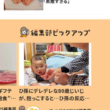
「素敵すぎる」
いじ
生後8ヶ月で亡くなった息子 約
ソファ
の反応に
3年半後、当時の妻の日記に書い
子 し
て仕方な
てあった本音とは
すべて