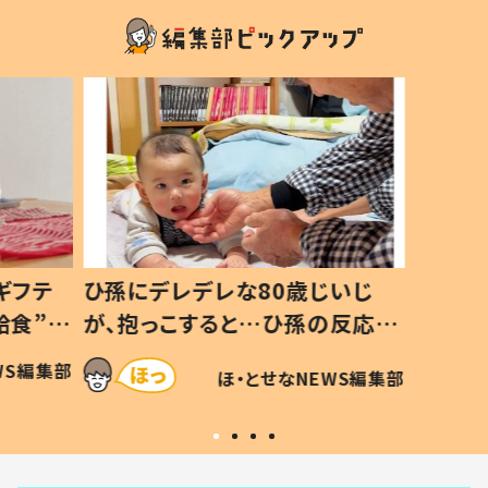
じいじ
生後8ヶ月で亡くなった息子 約
ソファ
の反応に
3年半後、当時の妻の日記に書い
子 し
て仕方な
てあった本音とは
すべて
WS編集部
ほ・とせなNEWS編集部
いから