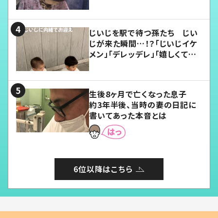
じいじを駅で待つ孫たち じい
じが来た瞬間…！？「じいじイケ
メン」「デレッデレ」「嬉しくて可
愛くてたまらない」「幸せになれ
る」
生後8ヶ月で亡くなった息子
約3年半後、当時の妻の日記に
書いてあった本音とは
6位以降はこちら