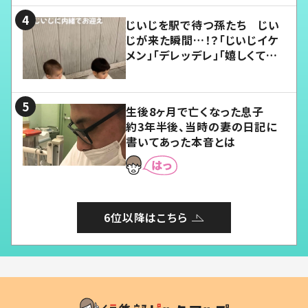
じいじを駅で待つ孫たち じい
じが来た瞬間…！？「じいじイケ
メン」「デレッデレ」「嬉しくて可
愛くてたまらない」「幸せになれ
る」
生後8ヶ月で亡くなった息子
約3年半後、当時の妻の日記に
書いてあった本音とは
6位以降はこちら