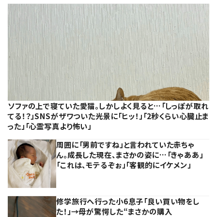
ソファの上で寝ていた愛猫。しかしよく見ると…「しっぽが取れ
てる！？」SNSがザワついた光景に「ヒッ！」「2秒くらい心臓止ま
った」「心霊写真より怖い」
周囲に「男前ですね」と言われていた赤ちゃ
ん。成長した現在、まさかの姿に…「きゃああ」
「これは、モテるぞぉ」「客観的にイケメン」
修学旅行へ行った小6息子「良い買い物をし
た！」→母が驚愕した“まさかの購入