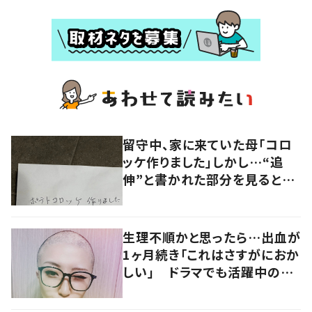
留守中、家に来ていた母「コロ
ッケ作りました」しかし…“追
伸”と書かれた部分を見ると…
まさかの光景に「オカンらしくて
好き」「心底羨ましい」「なんか
いっぱいw」
生理不順かと思ったら…出血が
1ヶ月続き「これはさすがにおか
しい」 ドラマでも活躍中の女
優を襲った病とは