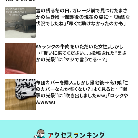
雪の残る冬の日、ガレージ前で見つけたまさ
かの生き物→保護後の現在の姿に…「過酷な
状況でしたね」「寒くて動けなかったのかも」
A5ランクの牛肉をいただいた女性。しかし
→「貰いに来てください、、」投稿された“まさ
かの光景”に「マジで言うてる…？」
布団カバーを購入。しかし帰宅後→高1娘「こ
のカバーなんか怖くない？」よく見ると…”衝
撃の光景”に「吹き出しましたww」「ロックや
んwww」