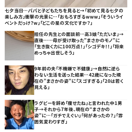
七夕当日…パパと子どもたちを見ると→「初めて見る七夕の
楽しみ方」衝撃の光景に…「おもろすぎるwww」「そういうイ
ベントだっけ？w」「どこの星の文化ですか？」
担任の先生との面談前…高3娘「ただいま」→
直後……母が受け取った”まさかのモノ”に
「生き抜く力に100万点！」「シゴデキ！！」「将来
めっちゃ出世しそう」
9年前の夫「不機嫌で不健康」→自然に逆ら
わない生活を送った結果…42歳になった現
在の”まさかの姿”に「スゴすぎる」「20は若く
見える」
ラグビーを辞め「痩せたね」と言われた中1男
子→それから7年後、現在の“まさかの
姿”に…「ガチでえぐい」「何があったの？」「雰
囲気変わりすぎ」