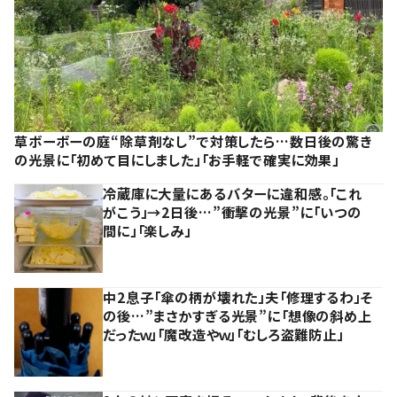
草ボーボーの庭“除草剤なし”で対策したら…数日後の驚き
の光景に「初めて目にしました」「お手軽で確実に効果」
冷蔵庫に大量にあるバターに違和感。「これ
がこう」→2日後…”衝撃の光景”に「いつの
間に」「楽しみ」
中2息子「傘の柄が壊れた」夫「修理するわ」そ
の後…”まさかすぎる光景”に「想像の斜め上
だったｗ」「魔改造やｗ」「むしろ盗難防止」