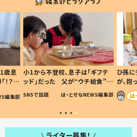
1歳息
小1から不登校、息子は「ギフテ
ひ孫に
「！？」
ッド」だった 父が“ウチ給食”を
が、抱
に「可愛
作り続ける理由とは #令和の親
「涙が
SNSで話題
ほ・とせなNEWS編集部
WS編集部
#令和の子
い」
ライター募集！