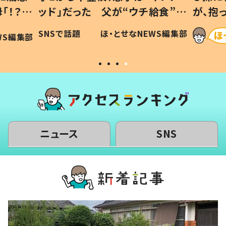
「！？」
ッド」だった 父が“ウチ給食”を
が、抱
に「可愛
作り続ける理由とは #令和の親
「涙が
SNSで話題
ほ・とせなNEWS編集部
WS編集部
#令和の子
い」
ニュース
SNS