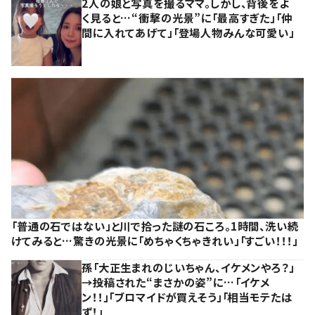
2人の娘と写真を撮るママ。しかし、背後をよ
く見ると…“衝撃の光景”に「最高すぎた」「仲
間に入れてあげて」「登場人物みんな可愛い」
「普通の石ではない」と川で拾った謎の石ころ。1時間、洗い続
けてみると…驚きの光景に「めちゃくちゃきれい」「すごい！！！」
孫「大正生まれのじいちゃん、イケメンやろ？」
→投稿された“まさかの姿”に…「イケメ
ン！！」「ブロマイドが買えそう」「相当モテたは
ず！」