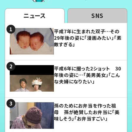
ニュース
SNS
平成7年に生まれた双子…その
29年後の姿に「漫画みたい」「素
敵すぎる」
平成6年に撮った2ショット 30
年後の姿に…「美男美女」「こん
な夫婦になりたい」
孫のためにお弁当を作った祖
母 孫が絶賛したお弁当に「美
味しそう」「お弁当すごい」