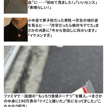
品”に……「初めて見ました！」「いいセンス」
「素晴らしい！」
小中高で男子校だった男性→学生の頃の姿
を見ると……「共学だったら絶対モテてた」ま
さかの光景に「今から告白しに向かいます」
「イケメンすぎ」
ファミマで…話題の“もっちり食感ドーナツ”を購入。→まさか
の中身に190万表示「イイこと聞いた」「気になってました」「こ
れかなり好き」