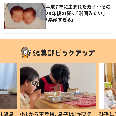
平成7年に生まれた双子…その
29年後の姿に「漫画みたい」
「素敵すぎる」
1歳息
小1から不登校、息子は「ギフテ
ひ孫に