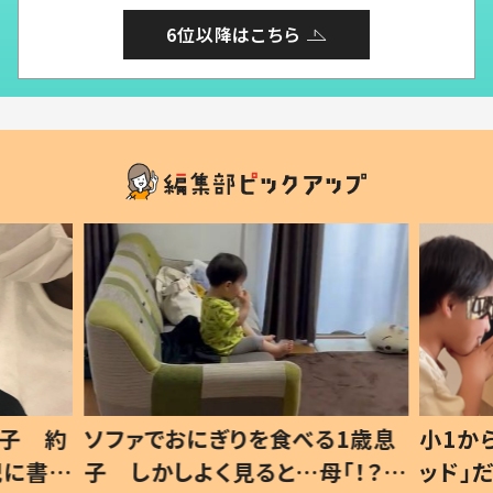
6位以降はこちら
1歳息
小1から不登校、息子は「ギフテ
ひ孫に
「！？」
ッド」だった 父が“ウチ給食”を
が、抱