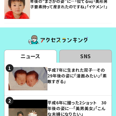
年後の“まさかの姿”に…「似てるｗ」「美形男
子要素持って産まれたのですね」「イケメン！」
ニュース
SNS
平成7年に生まれた双子…その
29年後の姿に「漫画みたい」「素
敵すぎる」
平成6年に撮った2ショット 30
年後の姿に…「美男美女」「こん
な夫婦になりたい」