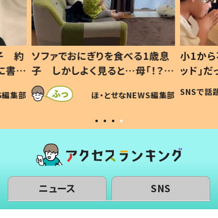
1歳息
小1から不登校、息子は「ギフテ
ひ孫に
「！？」
ッド」だった 父が“ウチ給食”を
が、抱
に「可愛
作り続ける理由とは #令和の親
「涙が
SNSで話題
ほ・とせなNEWS編集部
WS編集部
#令和の子
い」
ニュース
SNS