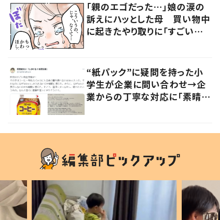
「親のエゴだった…」娘の涙の
訴えにハッとした母 買い物中
に起きたやり取りに「すごい分
かる」「改めて気付かされた」
“紙パック”に疑問を持った小
学生が企業に問い合わせ→企
業からの丁寧な対応に「素晴ら
しい」の声