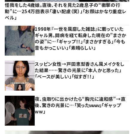
怪我をした4歳娘。直後、それを見た2歳息子の“衝撃の行
動”に…254万回表示「凄い配慮（笑）」「お顔はかなり重症レ
ベル」
1998年『一世を風靡した雑誌』に載っていた
ギャル男。闘病を経て転身した現在の”まさか
の姿”に…「ギャップ！！」「まさかすぎる」「今も
昔もかっこいい」「素晴らしい」
スッピン女性→戸田恵梨香さん風メイクをし
た結果……驚きの光景に「本人かと思った」
「ベースが美しい」「似すぎ！！」
夜、虫取りに出かけたら“胸元に違和感”→直
後、驚きの光景に…「笑ったｗｗｗ」「ギャップ
ww」