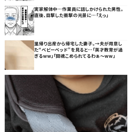
実家解体中…作業員に話しかけられた男性。
直後、目撃した衝撃の光景に…「えっ」
里帰り出産から帰宅した妻子。→夫が用意し
た“ベビーベッド”を見ると…「英才教育が過
ぎるww」「闘魂こめられてるわぁ～ww」