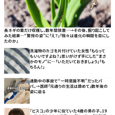
長ネギの葉だけ収穫し、数年間放置…→その後、掘り起こして
みた結果…“驚愕の姿”に「え？」「我々は進化の瞬間を目にし
たのか」
洗濯物のカゴを片付けていた女性「もらって
もいいですよね？」思いがけず手にした“まさ
かのモノ”に…「いただいておきましょう」「も
ちろん！」
通勤中の事故で“一時意識不明”だったパ
パ。→医師「元通りの生活は諦めて」数年後の
姿に迫る
『ビスコ』の少年に似ていた4歳の男の子。19