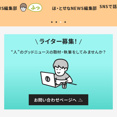
に「可愛
作り続ける理由とは #令和の親
「涙が
SNSで話題
ほ・とせなNEWS編集部
WS編集部
#令和の子
い」
ライター募集！
“人”のグッドニュースの取材・執筆をしてみませんか？
お問い合わせページへ