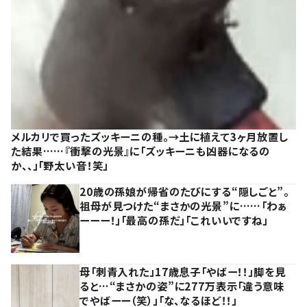
メルカリで買ったズッキーニの種。→土に植えて3ヶ月放置し
た結果……『衝撃の光景』に「ズッキーニも凶器になるの
か、、」「野太い音！笑」
20歳の孫娘が帰省のたびにする“隠しごと”。
祖母が見つけた“まさかの光景”に……「わぁ
ーーー！」「最高の孫だ」「これいいですね」
母「刺青入れた」17歳息子「やばー！！」脚を見
ると…“まさかの姿”に277万表示「違う意味
でやばーー（笑）」「な、なるほど！！」