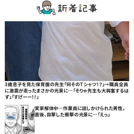
3歳息子を見た保育園の先生「何そのTシャツ！？」→職員全員
に激震が走ったまさかの光景に…「そりゃ先生も大興奮するは
ず」「すげーー！！」
実家解体中…作業員に話しかけられた男性。
直後、目撃した衝撃の光景に…「えっ」