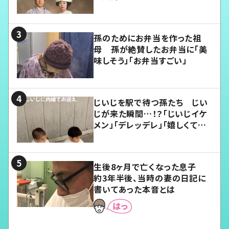
孫のためにお弁当を作った祖
母 孫が絶賛したお弁当に「美
味しそう」「お弁当すごい」
じいじを駅で待つ孫たち じい
じが来た瞬間…！？「じいじイケ
メン」「デレッデレ」「嬉しくて可
愛くてたまらない」「幸せになれ
る」
生後8ヶ月で亡くなった息子
約3年半後、当時の妻の日記に
書いてあった本音とは