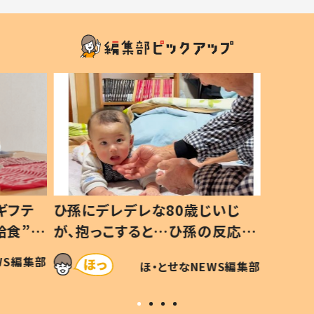
ギフテ
ひ孫にデレデレな80歳じいじ
給食”を
が、抱っこすると…ひ孫の反応に
和の親
「涙が出ました」「可愛くて仕方な
WS編集部
ほ・とせなNEWS編集部
い」