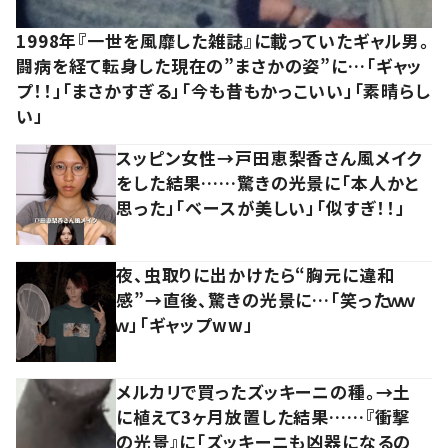
1998年『一世を風靡した雑誌』に載っていたギャル男。
闘病を経て転身した現在の”まさかの姿”に…「ギャッ
プ！！」「まさかすぎる」「今も昔もかっこいい」「素晴らし
い」
スッピン女性→戸田恵梨香さん風メイク
をした結果……驚きの光景に「本人かと
思った」「ベースが美しい」「似すぎ！！」
夜、虫取りに出かけたら“胸元に違和
感”→直後、驚きの光景に…「笑ったｗｗ
ｗ」「ギャップww」
メルカリで買ったズッキーニの種。→土
に植えて3ヶ月放置した結果……『衝撃
の光景』に「ズッキーニも凶器になるの