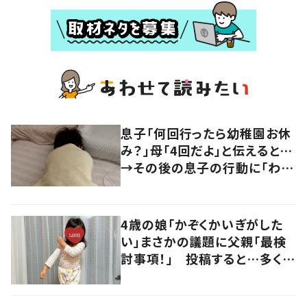
息子「何回行ったら幼稚園お休
み？」母「4回だよ」と伝えると…
→その後の息子の行動に「わか
るよその気持ち」「うちの子も！」
の声
4歳の娘「かぞくかいぎがした
い」まさかの議題に父親「最検
討事項！」 投稿すると…多くの
意見が寄せられる！