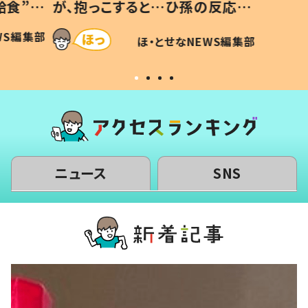
給食”を
が、抱っこすると…ひ孫の反応に
和の親
「涙が出ました」「可愛くて仕方な
WS編集部
ほ・とせなNEWS編集部
い」
ニュース
SNS