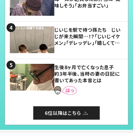
味しそう」「お弁当すごい」
じいじを駅で待つ孫たち じい
じが来た瞬間…！？「じいじイケ
メン」「デレッデレ」「嬉しくて可
愛くてたまらない」「幸せになれ
る」
生後8ヶ月で亡くなった息子
約3年半後、当時の妻の日記に
書いてあった本音とは
6位以降はこちら