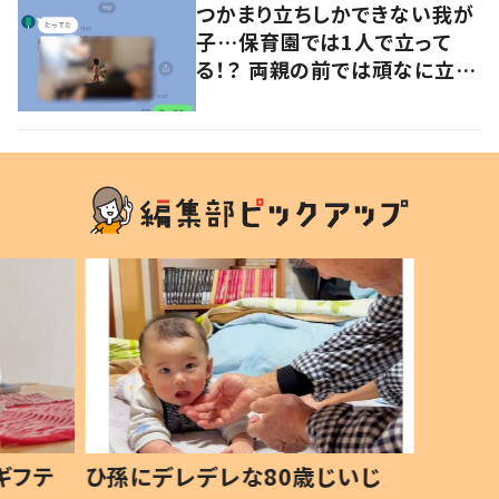
つかまり立ちしかできない我が
子…保育園では1人で立って
る！？ 両親の前では頑なに立た
ない1歳児が可愛すぎる…！
ギフテ
ひ孫にデレデレな80歳じいじ