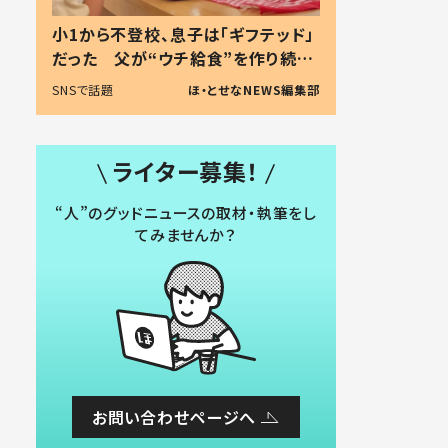
小1から不登校、息子は「ギフテッド」
だった 父が“ウチ給食”を作り続け
る理由とは #令和の親 #令和の子
SNSで話題
ほ・とせなNEWS編集部
ライター募集！
“人”のグッドニュースの取材・執筆をし
てみませんか？
お問い合わせページへ