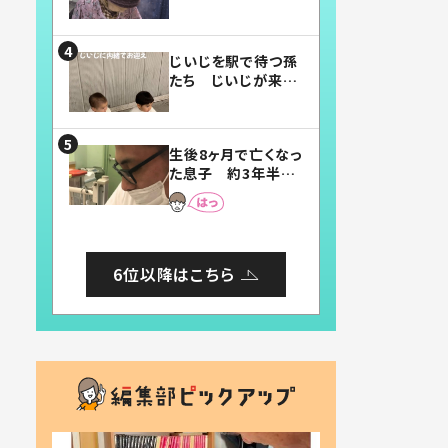
賛したお弁当に「美
味しそう」「お弁当す
ごい」
じいじを駅で待つ孫
たち じいじが来た
瞬間…！？「じいじイ
ケメン」「デレッデレ」
「嬉しくて可愛くてた
生後8ヶ月で亡くなっ
まらない」「幸せにな
た息子 約3年半
れる」
後、当時の妻の日記
に書いてあった本音
とは
6位以降はこちら