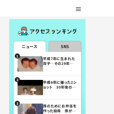
ニュース
SNS
平成7年に生まれた
双子…その29年後
の姿に「漫画みたい」
「素敵すぎる」
平成6年に撮った2シ
ョット 30年後の姿
に…「美男美女」「こ
んな夫婦になりた
い」
孫のためにお弁当を
作った祖母 孫が絶