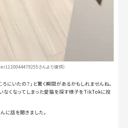
1120044479255さんより提供）
ころにいたの？」と驚く瞬間があるかもしれませんね。
5）が、いなくなってしまった愛猫を探す様子をTikTokに投
さんに話を聞きました。