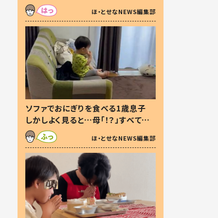
た本音とは
ほ・とせなNEWS編集部
ソファでおにぎりを食べる1歳息子
しかしよく見ると…母「！？」すべてを
察した母の投稿に「可愛いから許
ほ・とせなNEWS編集部
す！」「現行犯〜」