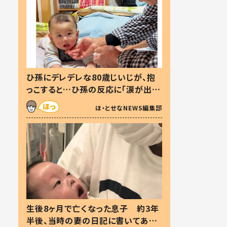
ひ孫にデレデレな80歳じいじが、抱
っこすると…ひ孫の反応に「涙が出ま
した」「可愛くて仕方ない」
ほ・とせなNEWS編集部
生後8ヶ月で亡くなった息子 約3年
半後、当時の妻の日記に書いてあっ