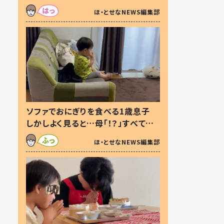
た本音とは
ほ・とせなNEWS編集部
ソファでおにぎりを食べる1歳息子
しかしよく見ると…母「！？」すべてを
察した母の投稿に「可愛いから許
ほ・とせなNEWS編集部
す！」「現行犯〜」