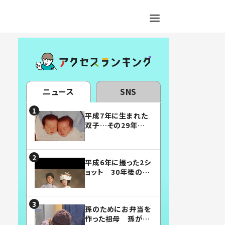
ニュース
SNS
平成7年に生まれた
双子…その29年後
の姿に「漫画みたい」
「素敵すぎる」
平成6年に撮った2シ
ョット 30年後の姿
に…「美男美女」「こ
んな夫婦になりた
い」
孫のためにお弁当を
作った祖母 孫が絶