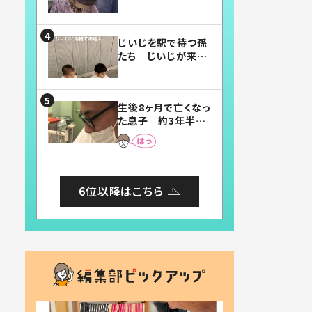
賛したお弁当に「美
味しそう」「お弁当す
ごい」
じいじを駅で待つ孫
たち じいじが来た
瞬間…！？「じいじイ
ケメン」「デレッデレ」
「嬉しくて可愛くてた
生後8ヶ月で亡くなっ
まらない」「幸せにな
た息子 約3年半
れる」
後、当時の妻の日記
に書いてあった本音
とは
6位以降はこちら