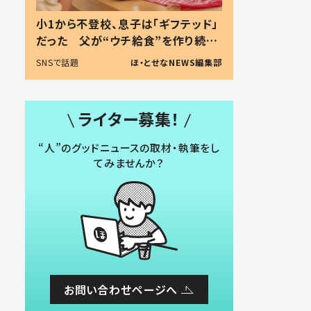
小1から不登校、息子は「ギフテッド」
だった 父が“ウチ給食”を作り続け
る理由とは #令和の親 #令和の子
SNSで話題
ほ・とせなNEWS編集部
ライター募集！
“人”のグッドニュースの取材・執筆をし
てみませんか？
お問い合わせページへ