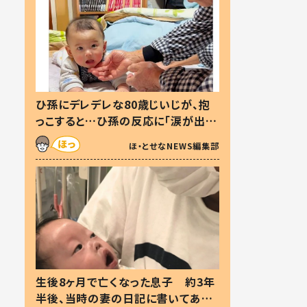
ひ孫にデレデレな80歳じいじが、抱
っこすると…ひ孫の反応に「涙が出ま
した」「可愛くて仕方ない」
ほ・とせなNEWS編集部
生後8ヶ月で亡くなった息子 約3年
半後、当時の妻の日記に書いてあっ