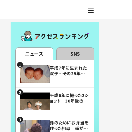
ニュース
SNS
平成7年に生まれた
双子…その29年後
の姿に「漫画みたい」
「素敵すぎる」
平成6年に撮った2シ
ョット 30年後の姿
に…「美男美女」「こ
んな夫婦になりた
い」
孫のためにお弁当を
作った祖母 孫が絶