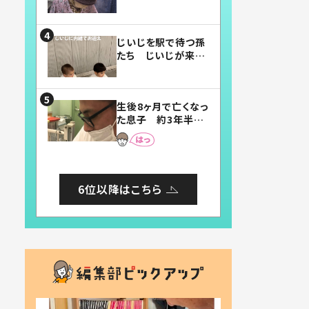
賛したお弁当に「美
味しそう」「お弁当す
ごい」
じいじを駅で待つ孫
たち じいじが来た
瞬間…！？「じいじイ
ケメン」「デレッデレ」
「嬉しくて可愛くてた
生後8ヶ月で亡くなっ
まらない」「幸せにな
た息子 約3年半
れる」
後、当時の妻の日記
に書いてあった本音
とは
6位以降はこちら