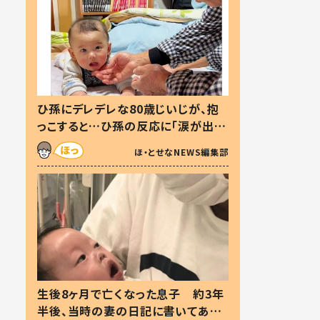
ひ孫にデレデレな80歳じいじが、抱
っこすると…ひ孫の反応に「涙が出ま
した」「可愛くて仕方ない」
ほ・とせなNEWS編集部
生後8ヶ月で亡くなった息子 約3年
半後、当時の妻の日記に書いてあっ