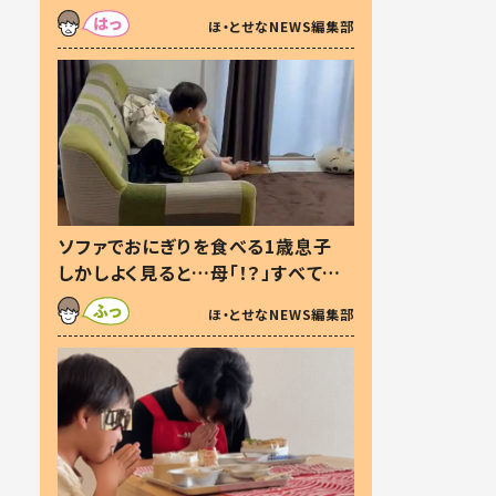
た本音とは
ほ・とせなNEWS編集部
ソファでおにぎりを食べる1歳息子
しかしよく見ると…母「！？」すべてを
察した母の投稿に「可愛いから許
ほ・とせなNEWS編集部
す！」「現行犯〜」