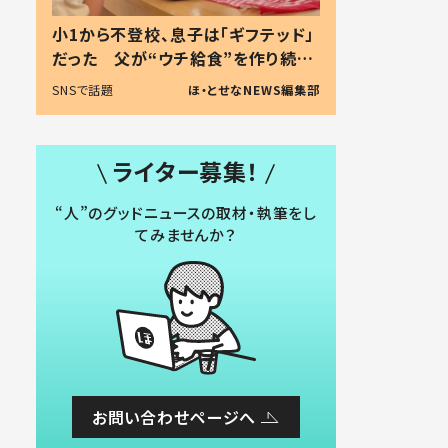
小1から不登校、息子は「ギフテッド」
だった 父が“ウチ給食”を作り続け
る理由とは #令和の親 #令和の子
SNSで話題
ほ・とせなNEWS編集部
ライター募集！
“人”のグッドニュースの取材・執筆をし
てみませんか？
お問い合わせページへ