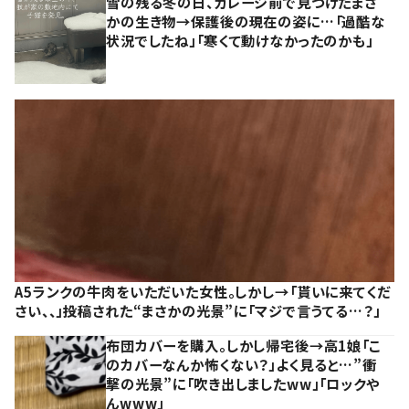
雪の残る冬の日、ガレージ前で見つけたまさ
かの生き物→保護後の現在の姿に…「過酷な
状況でしたね」「寒くて動けなかったのかも」
A5ランクの牛肉をいただいた女性。しかし→「貰いに来てくだ
さい、、」投稿された“まさかの光景”に「マジで言うてる…？」
布団カバーを購入。しかし帰宅後→高1娘「こ
のカバーなんか怖くない？」よく見ると…”衝
撃の光景”に「吹き出しましたww」「ロックや
んwww」