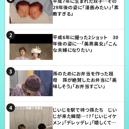
平成7年に生まれた双子…その
29年後の姿に「漫画みたい」「素
敵すぎる」
平成6年に撮った2ショット 30
年後の姿に…「美男美女」「こん
な夫婦になりたい」
孫のためにお弁当を作った祖
母 孫が絶賛したお弁当に「美
味しそう」「お弁当すごい」
じいじを駅で待つ孫たち じい
じが来た瞬間…！？「じいじイケ
メン」「デレッデレ」「嬉しくて可
愛くてたまらない」「幸せになれ