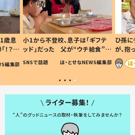
1歳息
小1から不登校、息子は「ギフテ
ひ孫に
「！？」
ッド」だった 父が“ウチ給食”を
が、抱
に「可愛
作り続ける理由とは #令和の親
「涙が
SNSで話題
ほ・とせなNEWS編集部
WS編集部
#令和の子
い」
ライター募集！
“人”のグッドニュースの取材・執筆をしてみませんか？