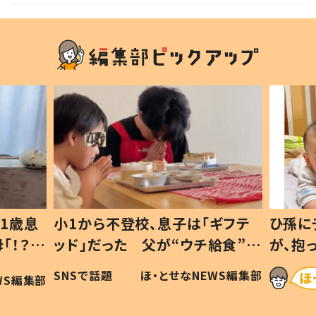
1歳息
小1から不登校、息子は「ギフテ
ひ孫に
「！？」
ッド」だった 父が“ウチ給食”を
が、抱
に「可愛
作り続ける理由とは #令和の親
「涙が
SNSで話題
ほ・とせなNEWS編集部
WS編集部
#令和の子
い」