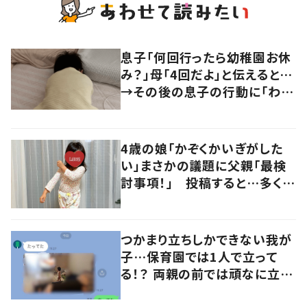
息子「何回行ったら幼稚園お休
み？」母「4回だよ」と伝えると…
→その後の息子の行動に「わか
るよその気持ち」「うちの子も！」
の声
4歳の娘「かぞくかいぎがした
い」まさかの議題に父親「最検
討事項！」 投稿すると…多くの
意見が寄せられる！
つかまり立ちしかできない我が
子…保育園では1人で立って
る！？ 両親の前では頑なに立た
ない1歳児が可愛すぎる…！