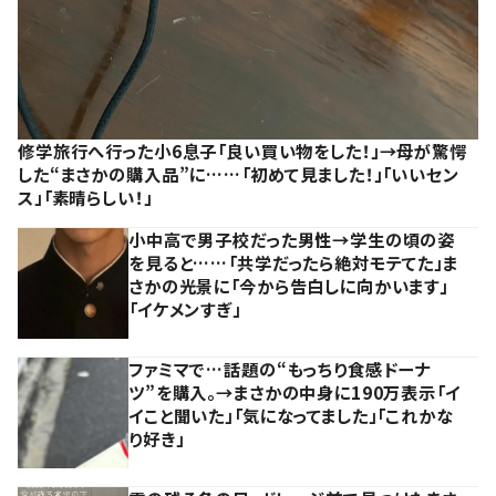
修学旅行へ行った小6息子「良い買い物をした！」→母が驚愕
した“まさかの購入品”に……「初めて見ました！」「いいセン
ス」「素晴らしい！」
小中高で男子校だった男性→学生の頃の姿
を見ると……「共学だったら絶対モテてた」ま
さかの光景に「今から告白しに向かいます」
「イケメンすぎ」
ファミマで…話題の“もっちり食感ドーナ
ツ”を購入。→まさかの中身に190万表示「イ
イこと聞いた」「気になってました」「これかな
り好き」