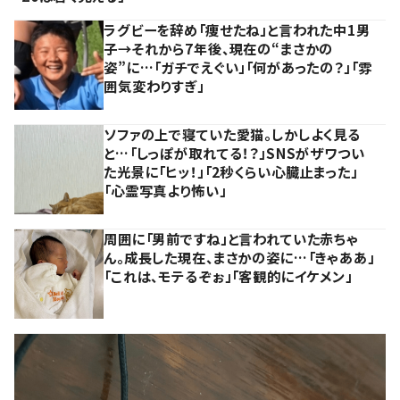
ラグビーを辞め「痩せたね」と言われた中1男
子→それから7年後、現在の“まさかの
姿”に…「ガチでえぐい」「何があったの？」「雰
囲気変わりすぎ」
ソファの上で寝ていた愛猫。しかしよく見る
と…「しっぽが取れてる！？」SNSがザワつい
た光景に「ヒッ！」「2秒くらい心臓止まった」
「心霊写真より怖い」
周囲に「男前ですね」と言われていた赤ちゃ
ん。成長した現在、まさかの姿に…「きゃああ」
「これは、モテるぞぉ」「客観的にイケメン」