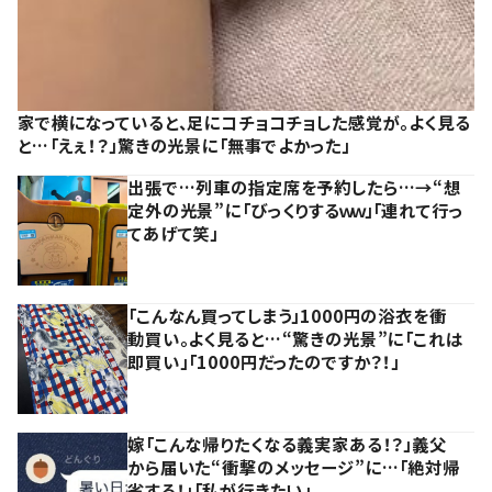
家で横になっていると、足にコチョコチョした感覚が。よく見る
と…「えぇ！？」驚きの光景に「無事でよかった」
出張で…列車の指定席を予約したら…→“想
定外の光景”に「びっくりするｗｗ」「連れて行っ
てあげて笑」
「こんなん買ってしまう」1000円の浴衣を衝
動買い。よく見ると…“驚きの光景”に「これは
即買い」「1000円だったのですか？！」
嫁「こんな帰りたくなる義実家ある！？」義父
から届いた“衝撃のメッセージ”に…「絶対帰
省する！」「私が行きたい」