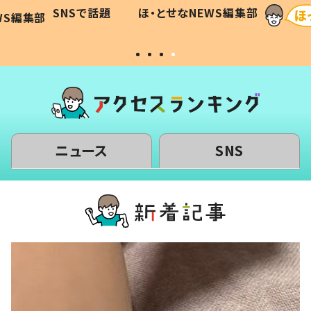
に「可愛
作り続ける理由とは #令和の親
「涙が
SNSで話題
ほ・とせなNEWS編集部
WS編集部
#令和の子
い」
ニュース
SNS