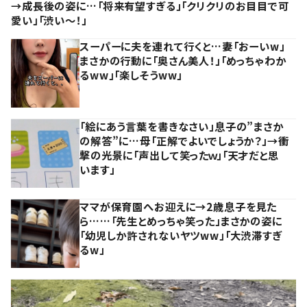
→成長後の姿に…「将来有望すぎる」「クリクリのお目目で可
愛い」「渋い～！」
スーパーに夫を連れて行くと…妻「おーいw」
まさかの行動に「奥さん美人！」「めっちゃわか
るww」「楽しそうww」
「絵にあう言葉を書きなさい」息子の”まさか
の解答”に…母「正解でよいでしょうか？」→衝
撃の光景に「声出して笑ったｗ」「天才だと思
います」
ママが保育園へお迎えに→2歳息子を見た
ら……「先生とめっちゃ笑った」まさかの姿に
「幼児しか許されないヤツww」「大渋滞すぎ
るw」