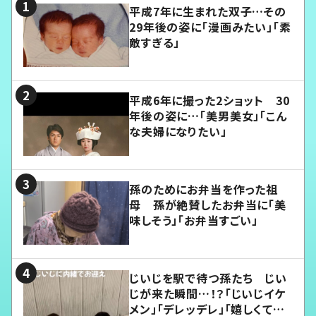
平成7年に生まれた双子…その
29年後の姿に「漫画みたい」「素
敵すぎる」
平成6年に撮った2ショット 30
年後の姿に…「美男美女」「こん
な夫婦になりたい」
孫のためにお弁当を作った祖
母 孫が絶賛したお弁当に「美
味しそう」「お弁当すごい」
じいじを駅で待つ孫たち じい
じが来た瞬間…！？「じいじイケ
メン」「デレッデレ」「嬉しくて可