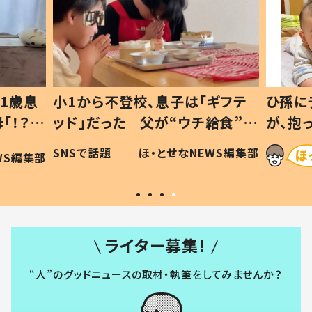
1歳息
小1から不登校、息子は「ギフテ
ひ孫に
「！？」
ッド」だった 父が“ウチ給食”を
が、抱
に「可愛
作り続ける理由とは #令和の親
「涙が
SNSで話題
ほ・とせなNEWS編集部
WS編集部
#令和の子
い」
ライター募集！
“人”のグッドニュースの取材・執筆をしてみませんか？