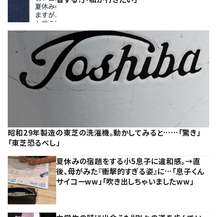
昭和29年製造の東芝の洗濯機。動かしてみると……「驚き」
「東芝恐るべし」
夏休みの宿題をする小5息子に違和感。→直
後、母がみた『衝撃的すぎる姿』に…「息子くん
サイコーww」「吹き出しちゃいましたww」