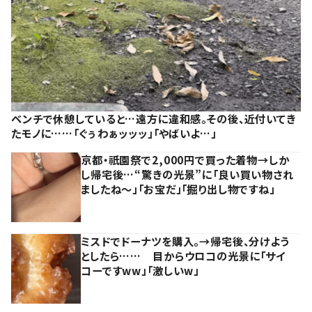
ベンチで休憩していると…遠方に違和感。その後、近付いてき
たモノに……「ぐぅわぁッッッ」「やばいよ…」
京都・祇園祭で2,000円で買った着物→しか
し帰宅後…“驚きの光景”に「良い買い物され
ましたね～」「お宝だ」「掘り出し物ですね」
ミスドでドーナツを購入。→帰宅後、分けよう
としたら…… 目からウロコの光景に「サイ
コーですww」「激しいw」