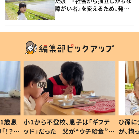
た娘 『社会から孤立しがちな
障がい者』を変えるため、発信
を続ける母と娘に迫る
1歳息
小1から不登校、息子は「ギフテ
ひ孫に
「！？」
ッド」だった 父が“ウチ給食”を
が、抱