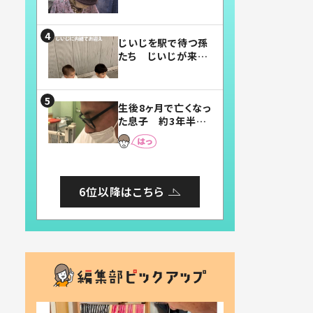
賛したお弁当に「美
味しそう」「お弁当す
ごい」
じいじを駅で待つ孫
たち じいじが来た
瞬間…！？「じいじイ
ケメン」「デレッデレ」
「嬉しくて可愛くてた
生後8ヶ月で亡くなっ
まらない」「幸せにな
た息子 約3年半
れる」
後、当時の妻の日記
に書いてあった本音
とは
6位以降はこちら