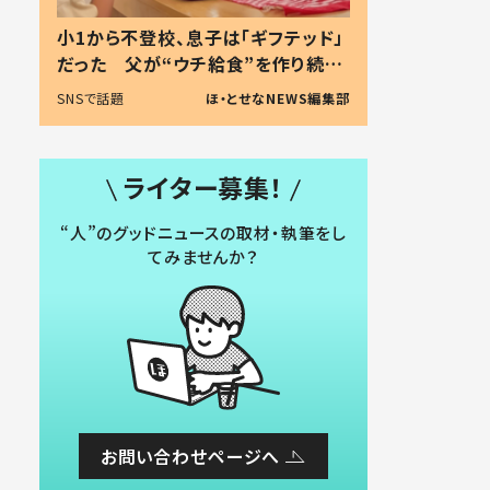
小1から不登校、息子は「ギフテッド」
だった 父が“ウチ給食”を作り続け
る理由とは #令和の親 #令和の子
SNSで話題
ほ・とせなNEWS編集部
ライター募集！
“人”のグッドニュースの取材・執筆をし
てみませんか？
お問い合わせページへ