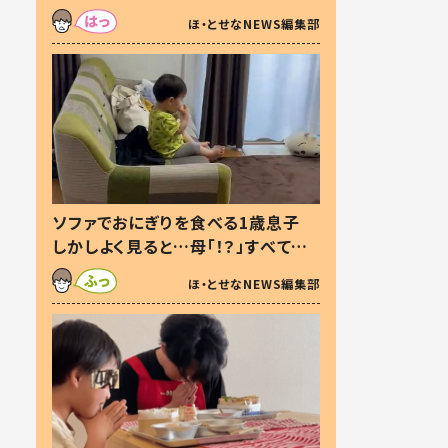
た本音とは
ほ・とせなNEWS編集部
ソファでおにぎりを食べる1歳息子
しかしよく見ると…母「！？」すべてを
察した母の投稿に「可愛いから許
ほ・とせなNEWS編集部
す！」「現行犯〜」