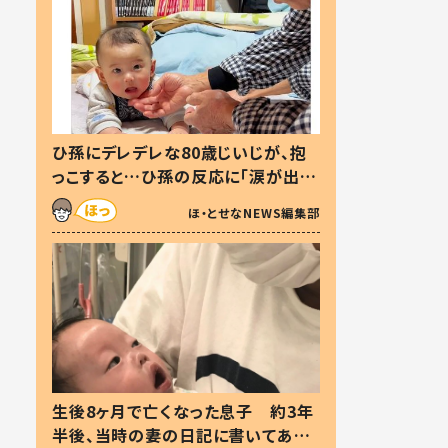
ひ孫にデレデレな80歳じいじが、抱
っこすると…ひ孫の反応に「涙が出ま
した」「可愛くて仕方ない」
ほ・とせなNEWS編集部
生後8ヶ月で亡くなった息子 約3年
半後、当時の妻の日記に書いてあっ