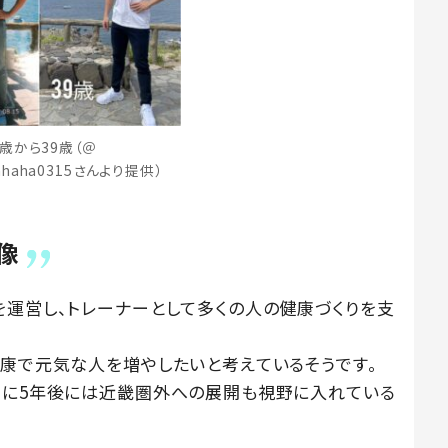
1歳から39歳（＠
ahaha0315さんより提供）
像
を運営し、トレーナーとして多くの人の健康づくりを支
健康で元気な人を増やしたいと考えているそうです。
らに5年後には近畿圏外への展開も視野に入れている