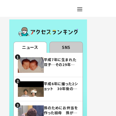
ニュース
SNS
平成7年に生まれた
双子…その29年後
の姿に「漫画みたい」
「素敵すぎる」
平成6年に撮った2シ
ョット 30年後の姿
に…「美男美女」「こ
んな夫婦になりた
い」
孫のためにお弁当を
作った祖母 孫が絶