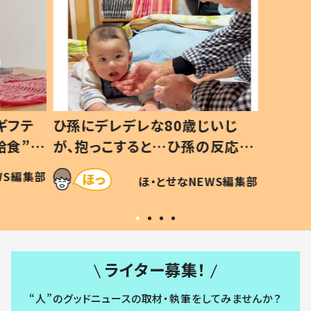
ギフテ
ひ孫にデレデレな80歳じいじ
給食”を
が、抱っこすると…ひ孫の反応に
和の親
「涙が出ました」「可愛くて仕方な
WS編集部
ほ・とせなNEWS編集部
い」
ライター募集！
“人”のグッドニュースの取材・執筆をしてみませんか？