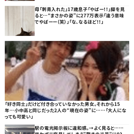
母「刺青入れた」17歳息子「やばー！！」脚を見
ると…“まさかの姿”に277万表示「違う意味
でやばーー（笑）」「な、なるほど！！」
「好き同士」だけど付き合っていなかった男女。それから15
年…小中高と同じだった2人の“現在の姿”に……「大人にな
っても可愛い」
駅の電光掲示板に違和感。→よく見ると……
思わず二度見してしまう”驚きの光景”に93