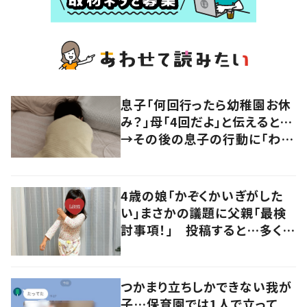
息子「何回行ったら幼稚園お休
み？」母「4回だよ」と伝えると…
→その後の息子の行動に「わか
るよその気持ち」「うちの子も！」
の声
4歳の娘「かぞくかいぎがした
い」まさかの議題に父親「最検
討事項！」 投稿すると…多くの
意見が寄せられる！
つかまり立ちしかできない我が
子…保育園では1人で立って