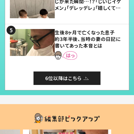
じが来た瞬間…！？「じいじイケ
メン」「デレッデレ」「嬉しくて可
愛くてたまらない」「幸せになれ
る」
生後8ヶ月で亡くなった息子
約3年半後、当時の妻の日記に
書いてあった本音とは
6位以降はこちら