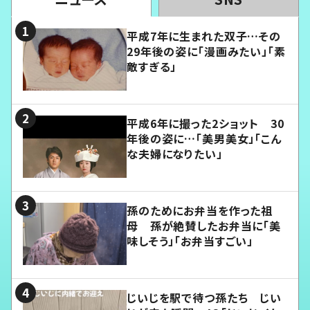
平成7年に生まれた双子…その
29年後の姿に「漫画みたい」「素
敵すぎる」
平成6年に撮った2ショット 30
年後の姿に…「美男美女」「こん
な夫婦になりたい」
孫のためにお弁当を作った祖
母 孫が絶賛したお弁当に「美
味しそう」「お弁当すごい」
じいじを駅で待つ孫たち じい