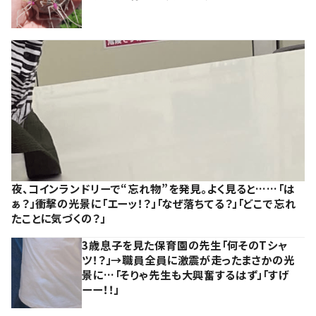
夜、コインランドリーで“忘れ物”を発見。よく見ると……「は
ぁ？」衝撃の光景に「エーッ！？」「なぜ落ちてる？」「どこで忘れ
たことに気づくの？」
3歳息子を見た保育園の先生「何そのTシャ
ツ！？」→職員全員に激震が走ったまさかの光
景に…「そりゃ先生も大興奮するはず」「すげ
ーー！！」