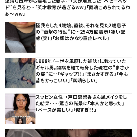
里帰り出産から帰宅した妻子。→夫が用意した“ベビーベッ
ド”を見ると…「英才教育が過ぎるww」「闘魂こめられてるわ
ぁ～ww」
怪我をした4歳娘。直後、それを見た2歳息子
の“衝撃の行動”に…254万回表示「凄い配
慮（笑）」「お顔はかなり重症レベル」
1998年『一世を風靡した雑誌』に載っていた
ギャル男。闘病を経て転身した現在の”まさか
の姿”に…「ギャップ！！」「まさかすぎる」「今も
昔もかっこいい」「素晴らしい」
スッピン女性→戸田恵梨香さん風メイクをし
た結果……驚きの光景に「本人かと思った」
「ベースが美しい」「似すぎ！！」