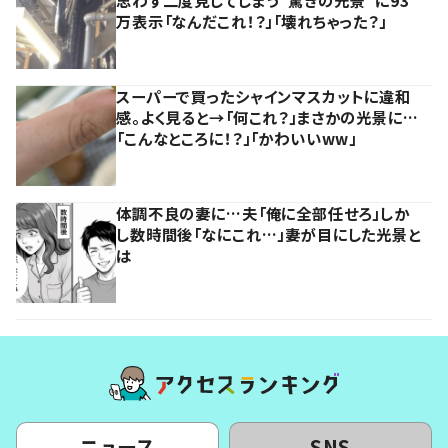
万表示「なんだこれ！？」「壊れちゃった？」
スーパーで買ったシャインマスカットに違和
感。よく見ると→「何これ？」まさかの光景に…
「こんなところに！？」「かわいいww」
体調不良の妻に…夫「俺に全部任せろ」しか
し数時間後「なにこれ…」妻が目にした光景と
は
ニュース
SNS