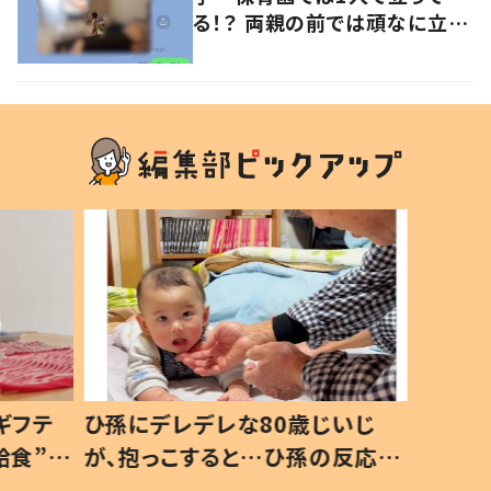
る！？ 両親の前では頑なに立た
ない1歳児が可愛すぎる…！
ギフテ
ひ孫にデレデレな80歳じいじ
給食”を
が、抱っこすると…ひ孫の反応に
和の親
「涙が出ました」「可愛くて仕方な