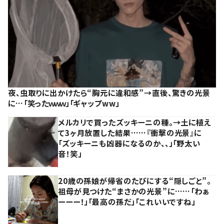
夜、虫取りに出かけたら“胸元に違和感”→直後、驚きの光景
に…「笑ったｗｗｗ」「ギャップww」
メルカリで買ったズッキーニの種。→土に植え
て3ヶ月放置した結果……『衝撃の光景』に
「ズッキーニも凶器になるのか、、」「野太い
音！笑」
20歳の孫娘が帰省のたびにする“隠しごと”。
祖母が見つけた“まさかの光景”に……「わぁ
ーーー！」「最高の孫だ」「これいいですね」