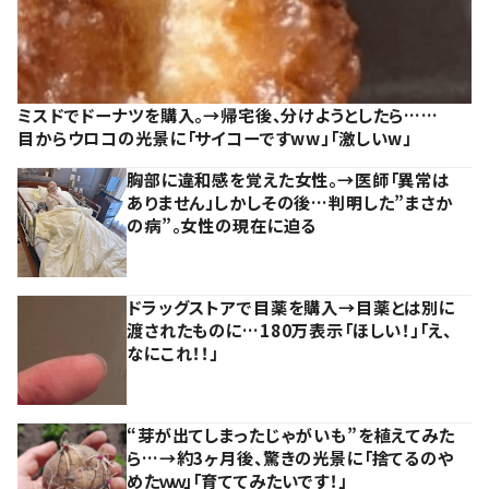
ミスドでドーナツを購入。→帰宅後、分けようとしたら……
目からウロコの光景に「サイコーですww」「激しいw」
胸部に違和感を覚えた女性。→医師「異常は
ありません」しかしその後…判明した”まさか
の病”。女性の現在に迫る
ドラッグストアで目薬を購入→目薬とは別に
渡されたものに…180万表示「ほしい！」「え、
なにこれ！！」
“芽が出てしまったじゃがいも”を植えてみた
ら…→約3ヶ月後、驚きの光景に「捨てるのや
めたｗｗ」「育ててみたいです！」