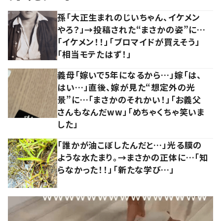
孫「大正生まれのじいちゃん、イケメン
やろ？」→投稿された“まさかの姿”に…
「イケメン！！」「ブロマイドが買えそう」
「相当モテたはず！」
義母「嫁いで5年になるから…」嫁「は、
はい…」直後、嫁が見た“想定外の光
景”に…「まさかのそれかい！」「お義父
さんもなんだww」「めちゃくちゃ笑いま
した」
「誰かが油こぼしたんだと…」光る膜の
ような水たまり。→まさかの正体に…「知
らなかった！！」「新たな学び…」