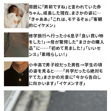
周囲に「男前ですね」と言われていた赤
ちゃん。成長した現在、まさかの姿に…
「きゃああ」「これは、モテるぞぉ」「客観
的にイケメン」
修学旅行へ行った小6息子「良い買い物
をした！」→母が驚愕した“まさかの購入
品”に……「初めて見ました！」「いいセ
ンス」「素晴らしい！」
小中高で男子校だった男性→学生の頃
の姿を見ると……「共学だったら絶対モ
テてた」まさかの光景に「今から告白し
に向かいます」「イケメンすぎ」