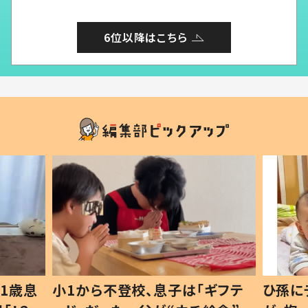
6位以降はこちら
1歳息
小1から不登校、息子は「ギフテ
ひ孫に