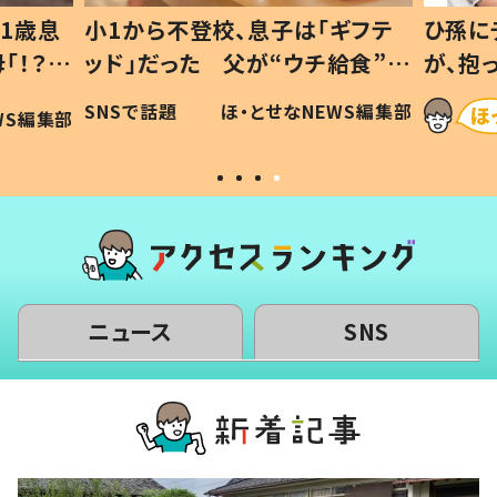
1歳息
小1から不登校、息子は「ギフテ
ひ孫に
「！？」
ッド」だった 父が“ウチ給食”を
が、抱
に「可愛
作り続ける理由とは #令和の親
「涙が
SNSで話題
ほ・とせなNEWS編集部
WS編集部
#令和の子
い」
ニュース
SNS