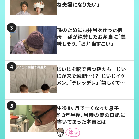
な夫婦になりたい」
孫のためにお弁当を作った祖
母 孫が絶賛したお弁当に「美
味しそう」「お弁当すごい」
じいじを駅で待つ孫たち じい
じが来た瞬間…！？「じいじイケ
メン」「デレッデレ」「嬉しくて可
愛くてたまらない」「幸せになれ
る」
生後8ヶ月で亡くなった息子
約3年半後、当時の妻の日記に
書いてあった本音とは