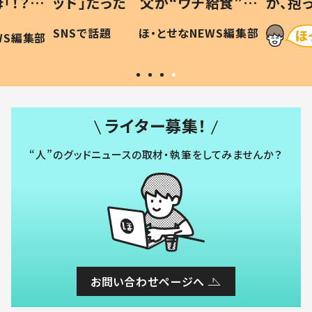
「！？」
ッド」だった 父が“ウチ給食”を
が、抱
に「可愛
作り続ける理由とは #令和の親
「涙が
SNSで話題
ほ・とせなNEWS編集部
WS編集部
#令和の子
い」
ライター募集！
“人”のグッドニュースの取材・執筆をしてみませんか？
お問い合わせページへ