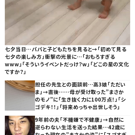
七夕当日…パパと子どもたちを見ると→「初めて見る
七夕の楽しみ方」衝撃の光景に…「おもろすぎる
www」「そういうイベントだっけ？w」「どこの星の文化
ですか？」
担任の先生との面談前…高3娘「ただい
ま」→直後……母が受け取った”まさか
のモノ”に「生き抜く力に100万点！」「シ
ゴデキ！！」「将来めっちゃ出世しそう」
9年前の夫「不機嫌で不健康」→自然に
逆らわない生活を送った結果…42歳に
なった現在の”まさかの姿”に「スゴすぎ