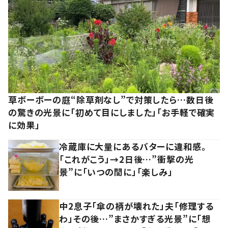
草ボーボーの庭“除草剤なし”で対策したら…数日後
の驚きの光景に「初めて目にしました」「お手軽で確実
に効果」
冷蔵庫に大量にあるバターに違和感。
「これがこう」→2日後…”衝撃の光
景”に「いつの間に」「楽しみ」
中2息子「傘の柄が壊れた」夫「修理する
わ」その後…”まさかすぎる光景”に「想