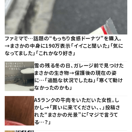
ファミマで…話題の“もっちり食感ドーナツ”を購入。
→まさかの中身に190万表示「イイこと聞いた」「気に
なってました」「これかなり好き」
雪の残る冬の日、ガレージ前で見つけた
まさかの生き物→保護後の現在の姿
に…「過酷な状況でしたね」「寒くて動け
なかったのかも」
A5ランクの牛肉をいただいた女性。し
かし→「貰いに来てください、、」投稿さ
れた“まさかの光景”に「マジで言うて
る…？」