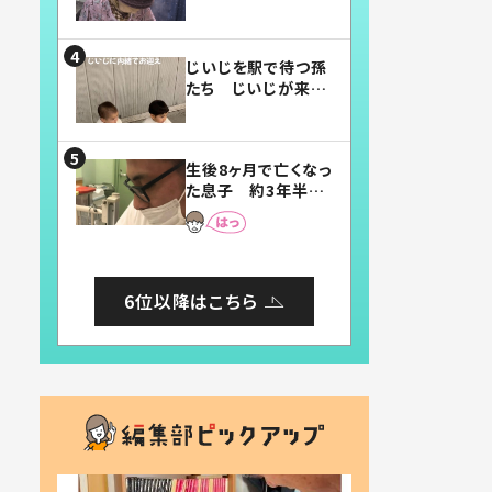
賛したお弁当に「美
味しそう」「お弁当す
ごい」
じいじを駅で待つ孫
たち じいじが来た
瞬間…！？「じいじイ
ケメン」「デレッデレ」
「嬉しくて可愛くてた
生後8ヶ月で亡くなっ
まらない」「幸せにな
た息子 約3年半
れる」
後、当時の妻の日記
に書いてあった本音
とは
6位以降はこちら