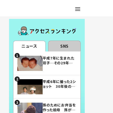
ニュース
SNS
平成7年に生まれた
双子…その29年後
の姿に「漫画みたい」
「素敵すぎる」
平成6年に撮った2シ
ョット 30年後の姿
に…「美男美女」「こ
んな夫婦になりた
い」
孫のためにお弁当を
作った祖母 孫が絶