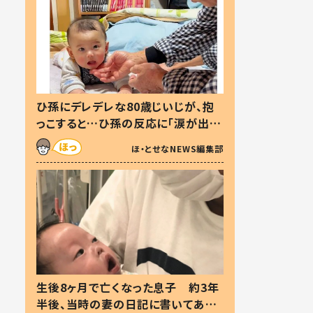
ひ孫にデレデレな80歳じいじが、抱
っこすると…ひ孫の反応に「涙が出ま
した」「可愛くて仕方ない」
ほ・とせなNEWS編集部
生後8ヶ月で亡くなった息子 約3年
半後、当時の妻の日記に書いてあっ