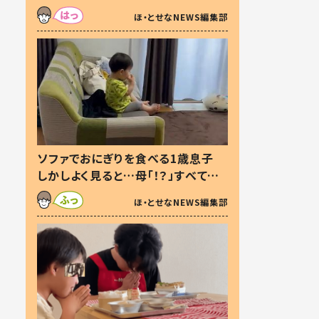
た本音とは
ほ・とせなNEWS編集部
ソファでおにぎりを食べる1歳息子
しかしよく見ると…母「！？」すべてを
察した母の投稿に「可愛いから許
ほ・とせなNEWS編集部
す！」「現行犯〜」