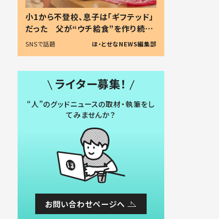
小1から不登校、息子は「ギフテッド」
だった 父が“ウチ給食”を作り続け
る理由とは #令和の親 #令和の子
SNSで話題
ほ・とせなNEWS編集部
ライター募集！
“人”のグッドニュースの取材・執筆をし
てみませんか？
お問い合わせページへ