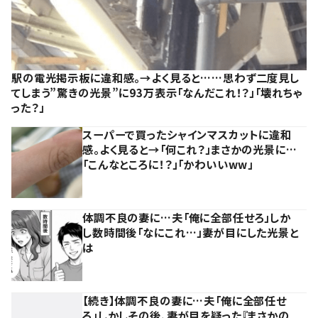
駅の電光掲示板に違和感。→よく見ると……思わず二度見し
てしまう”驚きの光景”に93万表示「なんだこれ！？」「壊れちゃ
った？」
スーパーで買ったシャインマスカットに違和
感。よく見ると→「何これ？」まさかの光景に…
「こんなところに！？」「かわいいww」
体調不良の妻に…夫「俺に全部任せろ」しか
し数時間後「なにこれ…」妻が目にした光景と
は
【続き】体調不良の妻に…夫「俺に全部任せ
ろ」しかしその後、妻が目を疑った『まさかの