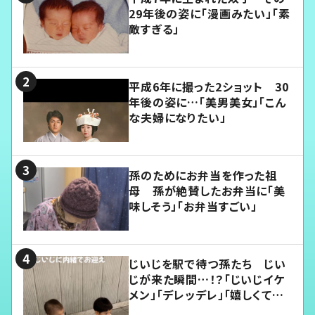
29年後の姿に「漫画みたい」「素
敵すぎる」
平成6年に撮った2ショット 30
年後の姿に…「美男美女」「こん
な夫婦になりたい」
孫のためにお弁当を作った祖
母 孫が絶賛したお弁当に「美
味しそう」「お弁当すごい」
じいじを駅で待つ孫たち じい
じが来た瞬間…！？「じいじイケ
メン」「デレッデレ」「嬉しくて可
愛くてたまらない」「幸せになれ