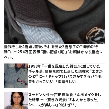
怪我をした4歳娘。直後、それを見た2歳息子の“衝撃の行
動”に…254万回表示「凄い配慮（笑）」「お顔はかなり重症レ
ベル」
1998年『一世を風靡した雑誌』に載っていた
ギャル男。闘病を経て転身した現在の”まさか
の姿”に…「ギャップ！！」「まさかすぎる」「今も
昔もかっこいい」「素晴らしい」
スッピン女性→戸田恵梨香さん風メイクをし
た結果……驚きの光景に「本人かと思った」
「ベースが美しい」「似すぎ！！」