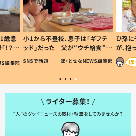
1歳息
小1から不登校、息子は「ギフテ
ひ孫に
「！？」
ッド」だった 父が“ウチ給食”を
が、抱
に「可愛
作り続ける理由とは #令和の親
「涙が
SNSで話題
ほ・とせなNEWS編集部
WS編集部
#令和の子
い」
ライター募集！
“人”のグッドニュースの取材・執筆をしてみませんか？