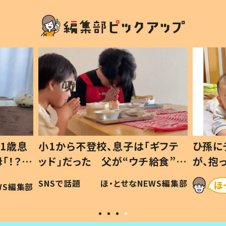
1歳息
小1から不登校、息子は「ギフテ
ひ孫に
「！？」
ッド」だった 父が“ウチ給食”を
が、抱
に「可愛
作り続ける理由とは #令和の親
「涙が
SNSで話題
ほ・とせなNEWS編集部
WS編集部
#令和の子
い」