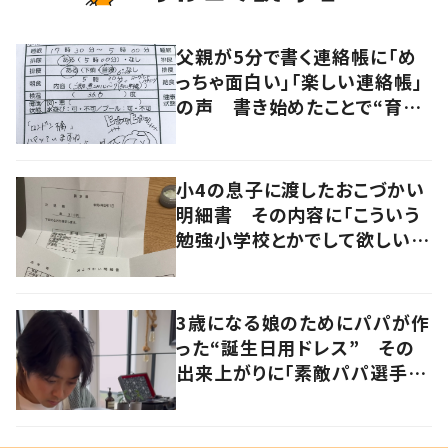
父親が5分で書く連絡帳に「め
っちゃ面白い」「楽しい連絡帳」
の声 書き始めたことで“育児
に変化”も
小4の息子に渡したおこづかい
明細書 その内容に「こういう
勉強小学校とかでして欲しい」
「社会勉強になりますね」の声
3歳になる娘のためにパパが作
った“誕生日用ドレス” その
出来上がりに「素敵パパ選手権
優勝」「パパさんカッコいい」の
声