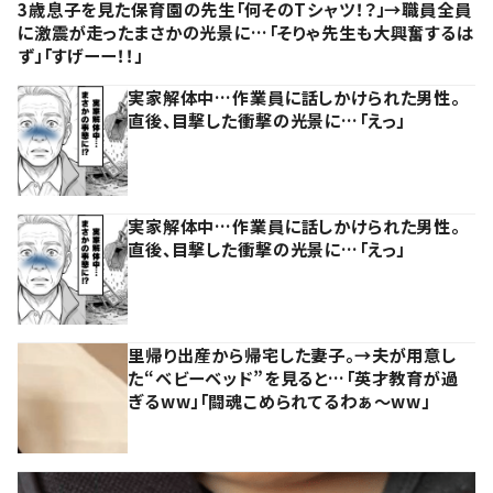
3歳息子を見た保育園の先生「何そのTシャツ！？」→職員全員
に激震が走ったまさかの光景に…「そりゃ先生も大興奮するは
ず」「すげーー！！」
実家解体中…作業員に話しかけられた男性。
直後、目撃した衝撃の光景に…「えっ」
実家解体中…作業員に話しかけられた男性。
直後、目撃した衝撃の光景に…「えっ」
里帰り出産から帰宅した妻子。→夫が用意し
た“ベビーベッド”を見ると…「英才教育が過
ぎるww」「闘魂こめられてるわぁ～ww」