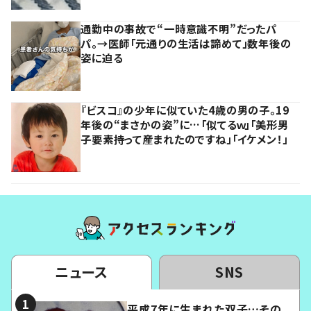
通勤中の事故で“一時意識不明”だったパ
パ。→医師「元通りの生活は諦めて」数年後の
姿に迫る
『ビスコ』の少年に似ていた4歳の男の子。19
年後の“まさかの姿”に…「似てるｗ」「美形男
子要素持って産まれたのですね」「イケメン！」
ニュース
SNS
平成7年に生まれた双子…その