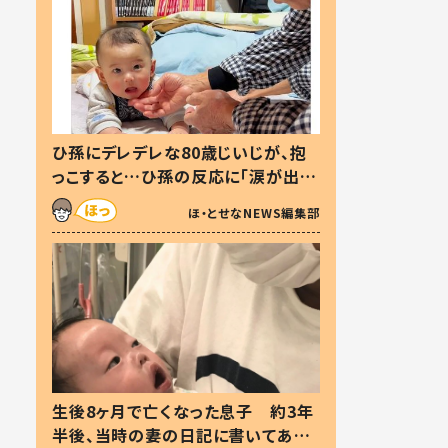
ひ孫にデレデレな80歳じいじが、抱
っこすると…ひ孫の反応に「涙が出ま
した」「可愛くて仕方ない」
ほ・とせなNEWS編集部
生後8ヶ月で亡くなった息子 約3年
半後、当時の妻の日記に書いてあっ