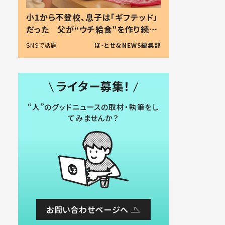
小1から不登校、息子は「ギフテッド」
だった 父が“ウチ給食”を作り続け
る理由とは #令和の親 #令和の子
SNSで話題
ほ・とせなNEWS編集部
ライター募集！
“人”のグッドニュースの取材・執筆をし
てみませんか？
お問い合わせページへ