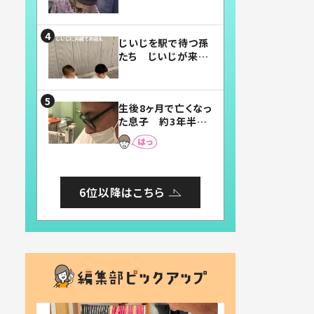
賛したお弁当に「美
味しそう」「お弁当す
ごい」
じいじを駅で待つ孫
たち じいじが来た
瞬間…！？「じいじイ
ケメン」「デレッデレ」
「嬉しくて可愛くてた
生後8ヶ月で亡くなっ
まらない」「幸せにな
た息子 約3年半
れる」
後、当時の妻の日記
に書いてあった本音
とは
6位以降はこちら