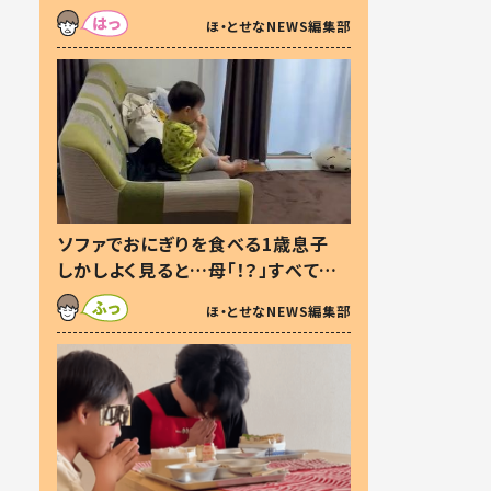
た本音とは
ほ・とせなNEWS編集部
ソファでおにぎりを食べる1歳息子
しかしよく見ると…母「！？」すべてを
察した母の投稿に「可愛いから許
ほ・とせなNEWS編集部
す！」「現行犯〜」