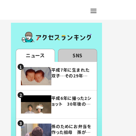
ニュース
SNS
平成7年に生まれた
双子…その29年後
の姿に「漫画みたい」
「素敵すぎる」
平成6年に撮った2シ
ョット 30年後の姿
に…「美男美女」「こ
んな夫婦になりた
い」
孫のためにお弁当を
作った祖母 孫が絶