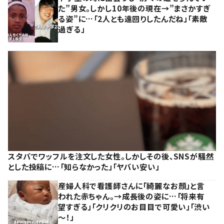
た”男女。しかし10年後の現在→”まさかすぎ
る姿”に…「2人とも遠回りしたんだね」「素敵
過ぎる」
スタバでワッフルを注文した女性。しかしその後、SNSが騒然
とした投稿に…「知らなかった」「ヤバい安い」
産婦人科で看護師さんに「綺麗なお顔」と言
われた赤ちゃん。→成長後の姿に…「将来有
望すぎる」「クリクリのお目目で可愛い」「渋い
～！」