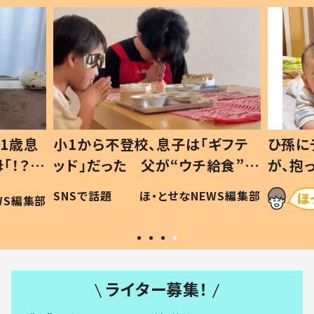
1歳息
小1から不登校、息子は「ギフテ
ひ孫に
「！？」
ッド」だった 父が“ウチ給食”を
が、抱
に「可愛
作り続ける理由とは #令和の親
「涙が
SNSで話題
ほ・とせなNEWS編集部
WS編集部
#令和の子
い」
ライター募集！