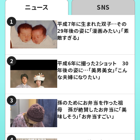
ニュース
SNS
平成7年に生まれた双子…その
29年後の姿に「漫画みたい」「素
敵すぎる」
平成6年に撮った2ショット 30
年後の姿に…「美男美女」「こん
な夫婦になりたい」
孫のためにお弁当を作った祖
母 孫が絶賛したお弁当に「美
味しそう」「お弁当すごい」