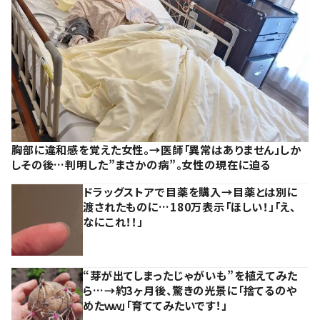
胸部に違和感を覚えた女性。→医師「異常はありません」しか
しその後…判明した”まさかの病”。女性の現在に迫る
ドラッグストアで目薬を購入→目薬とは別に
渡されたものに…180万表示「ほしい！」「え、
なにこれ！！」
“芽が出てしまったじゃがいも”を植えてみた
ら…→約3ヶ月後、驚きの光景に「捨てるのや
めたｗｗ」「育ててみたいです！」