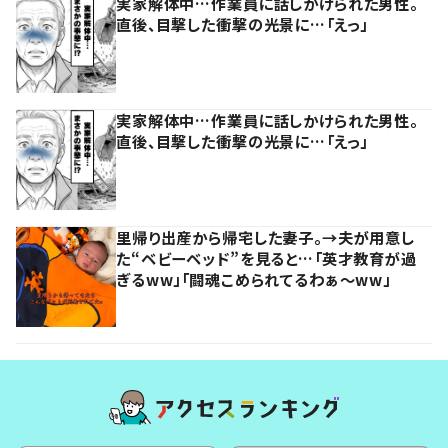
実家解体中…作業員に話しかけられた男性。
直後、目撃した衝撃の光景に…「えっ」
実家解体中…作業員に話しかけられた男性。
直後、目撃した衝撃の光景に…「えっ」
里帰り出産から帰宅した妻子。→夫が用意し
た“ベビーベッド”を見ると…「英才教育が過
ぎるww」「闘魂こめられてるわぁ～ww」