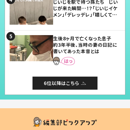
じいじを駅で待つ孫たち じい
じが来た瞬間…！？「じいじイケ
メン」「デレッデレ」「嬉しくて可
愛くてたまらない」「幸せになれ
る」
生後8ヶ月で亡くなった息子
約3年半後、当時の妻の日記に
書いてあった本音とは
6位以降はこちら