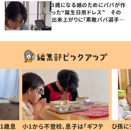
3歳になる娘のためにパパが作
った“誕生日用ドレス” その
出来上がりに「素敵パパ選手権
優勝」「パパさんカッコいい」の
声
1歳息
小1から不登校、息子は「ギフテ
ひ孫に