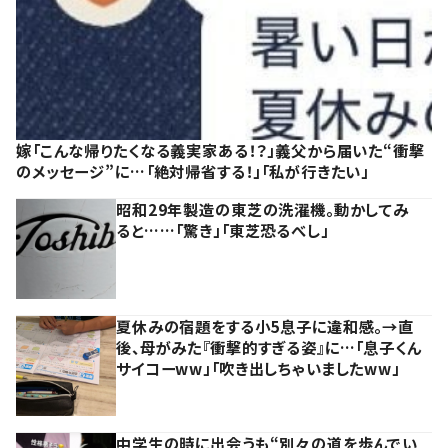
嫁「こんな帰りたくなる義実家ある！？」義父から届いた“衝撃
のメッセージ”に…「絶対帰省する！」「私が行きたい」
昭和29年製造の東芝の洗濯機。動かしてみ
ると……「驚き」「東芝恐るべし」
夏休みの宿題をする小5息子に違和感。→直
後、母がみた『衝撃的すぎる姿』に…「息子くん
サイコーww」「吹き出しちゃいましたww」
中学生の時に出会うも“別々の道を歩んでい