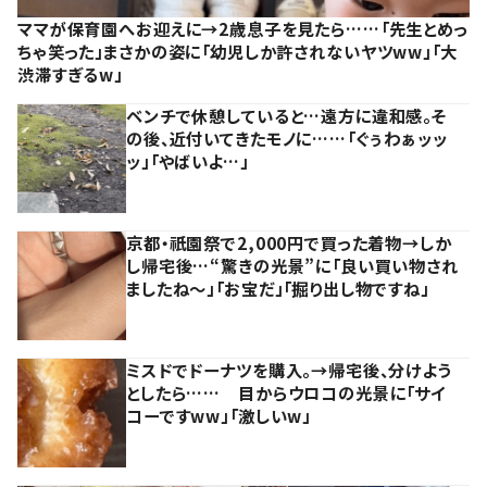
ママが保育園へお迎えに→2歳息子を見たら……「先生とめっ
ちゃ笑った」まさかの姿に「幼児しか許されないヤツww」「大
渋滞すぎるw」
ベンチで休憩していると…遠方に違和感。そ
の後、近付いてきたモノに……「ぐぅわぁッッ
ッ」「やばいよ…」
京都・祇園祭で2,000円で買った着物→しか
し帰宅後…“驚きの光景”に「良い買い物され
ましたね～」「お宝だ」「掘り出し物ですね」
ミスドでドーナツを購入。→帰宅後、分けよう
としたら…… 目からウロコの光景に「サイ
コーですww」「激しいw」