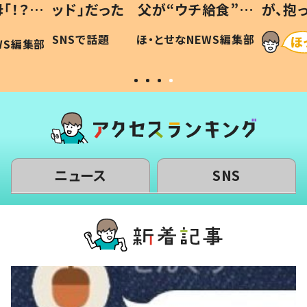
「！？」
ッド」だった 父が“ウチ給食”を
が、抱
に「可愛
作り続ける理由とは #令和の親
「涙が
SNSで話題
ほ・とせなNEWS編集部
WS編集部
#令和の子
い」
ニュース
SNS