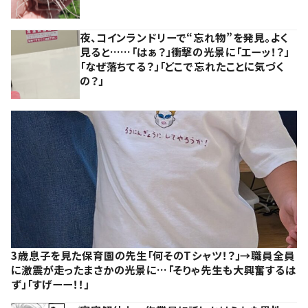
夜、コインランドリーで“忘れ物”を発見。よく
見ると……「はぁ？」衝撃の光景に「エーッ！？」
「なぜ落ちてる？」「どこで忘れたことに気づく
の？」
3歳息子を見た保育園の先生「何そのTシャツ！？」→職員全員
に激震が走ったまさかの光景に…「そりゃ先生も大興奮するは
ず」「すげーー！！」