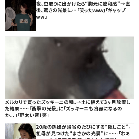
夜、虫取りに出かけたら“胸元に違和感”→直
後、驚きの光景に…「笑ったｗｗｗ」「ギャップ
ww」
メルカリで買ったズッキーニの種。→土に植えて3ヶ月放置し
た結果……『衝撃の光景』に「ズッキーニも凶器になるの
か、、」「野太い音！笑」
20歳の孫娘が帰省のたびにする“隠しごと”。
祖母が見つけた“まさかの光景”に……「わぁ