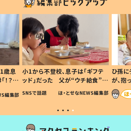
1歳息
小1から不登校、息子は「ギフテ
ひ孫に
「！？」
ッド」だった 父が“ウチ給食”を
が、抱
に「可愛
作り続ける理由とは #令和の親
「涙が
SNSで話題
ほ・とせなNEWS編集部
WS編集部
#令和の子
い」