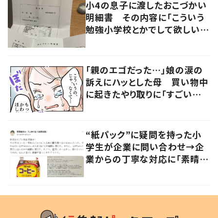
小4の息子に渡したおこづかい
明細書 その内容に「こういう
勉強小学校とかでして欲しい」
「社会勉強になりますね」の声
「親のエゴだった…」娘の涙の
訴えにハッとした母 買い物中
に起きたやり取りに「すごい分
かる」「改めて気付かされた」
“紙パック”に疑問を持った小
学生が企業に問い合わせ→企
業からの丁寧な対応に「素晴ら
しい」の声