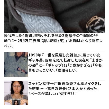
怪我をした4歳娘。直後、それを見た2歳息子の“衝撃の行
動”に…254万回表示「凄い配慮（笑）」「お顔はかなり重症レ
ベル」
1998年『一世を風靡した雑誌』に載っていた
ギャル男。闘病を経て転身した現在の”まさか
の姿”に…「ギャップ！！」「まさかすぎる」「今も
昔もかっこいい」「素晴らしい」
スッピン女性→戸田恵梨香さん風メイクをし
た結果……驚きの光景に「本人かと思った」
「ベースが美しい」「似すぎ！！」