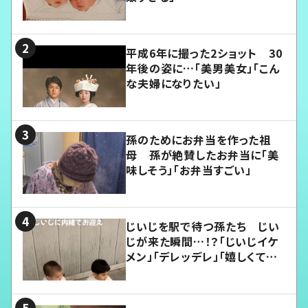
平成6年に撮った2ショット 30
年後の姿に…「美男美女」「こん
な夫婦になりたい」
孫のためにお弁当を作った祖
母 孫が絶賛したお弁当に「美
味しそう」「お弁当すごい」
じいじを駅で待つ孫たち じい
じが来た瞬間…！？「じいじイケ
メン」「デレッデレ」「嬉しくて可
愛くてたまらない」「幸せになれ
る」