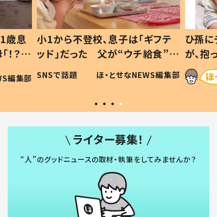
1歳息
小1から不登校、息子は「ギフテ
ひ孫に
「！？」
ッド」だった 父が“ウチ給食”を
が、抱
に「可愛
作り続ける理由とは #令和の親
「涙が
SNSで話題
ほ・とせなNEWS編集部
WS編集部
#令和の子
い」
ライター募集！
“人”のグッドニュースの取材・執筆をしてみませんか？