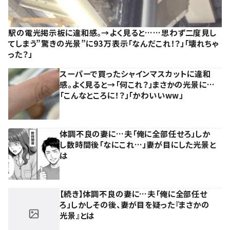
駅の電光掲示板に違和感。→よく見ると……思わず二度見し
てしまう”驚きの光景”に93万表示「なんだこれ！？」「壊れちゃ
った？」
スーパーで買ったシャインマスカットに違和
感。よく見ると→「何これ？」まさかの光景に…
「こんなところに！？」「かわいいww」
体調不良の妻に…夫「俺に全部任せろ」しか
し数時間後「なにこれ…」妻が目にした光景と
は
【続き】体調不良の妻に…夫「俺に全部任せ
ろ」しかしその後、妻が目を疑った『まさかの
光景』とは