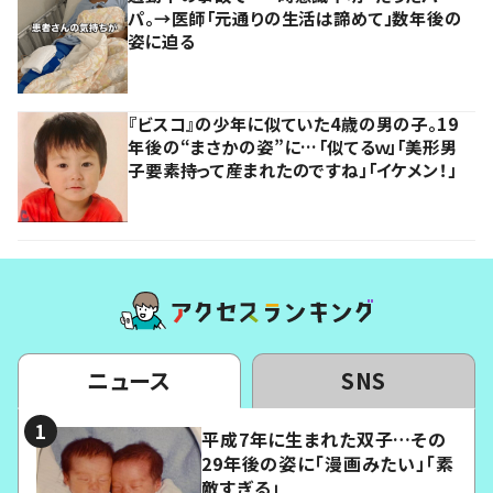
パ。→医師「元通りの生活は諦めて」数年後の
姿に迫る
『ビスコ』の少年に似ていた4歳の男の子。19
年後の“まさかの姿”に…「似てるｗ」「美形男
子要素持って産まれたのですね」「イケメン！」
ニュース
SNS
平成7年に生まれた双子…その
29年後の姿に「漫画みたい」「素
敵すぎる」