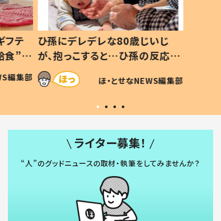
ギフテ
ひ孫にデレデレな80歳じいじ
給食”を
が、抱っこすると…ひ孫の反応に
和の親
「涙が出ました」「可愛くて仕方な
WS編集部
ほ・とせなNEWS編集部
い」
ライター募集！
“人”のグッドニュースの取材・執筆をしてみませんか？