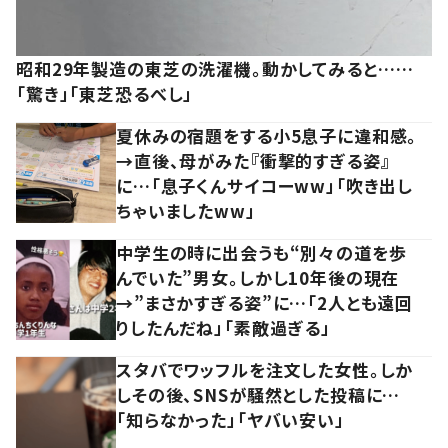
昭和29年製造の東芝の洗濯機。動かしてみると……
「驚き」「東芝恐るべし」
夏休みの宿題をする小5息子に違和感。
→直後、母がみた『衝撃的すぎる姿』
に…「息子くんサイコーww」「吹き出し
ちゃいましたww」
中学生の時に出会うも“別々の道を歩
んでいた”男女。しかし10年後の現在
→”まさかすぎる姿”に…「2人とも遠回
りしたんだね」「素敵過ぎる」
スタバでワッフルを注文した女性。しか
しその後、SNSが騒然とした投稿に…
「知らなかった」「ヤバい安い」