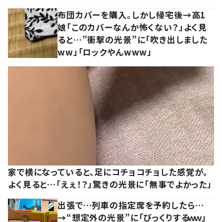
布団カバーを購入。しかし帰宅後→高1
娘「このカバーなんか怖くない？」よく見
ると…”衝撃の光景”に「吹き出しました
ww」「ロックやんwww」
家で横になっていると、足にコチョコチョした感覚が。
よく見ると…「えぇ！？」驚きの光景に「無事でよかった」
出張で…列車の指定席を予約したら…
→“想定外の光景”に「びっくりするｗｗ」