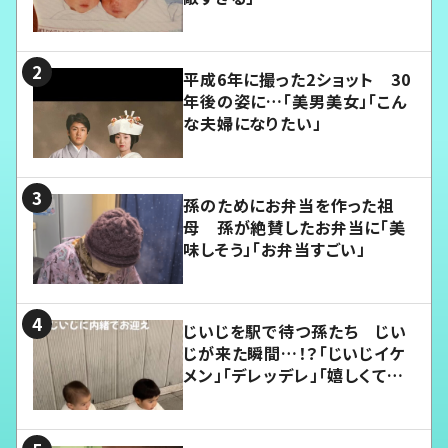
平成6年に撮った2ショット 30
年後の姿に…「美男美女」「こん
な夫婦になりたい」
孫のためにお弁当を作った祖
母 孫が絶賛したお弁当に「美
味しそう」「お弁当すごい」
じいじを駅で待つ孫たち じい
じが来た瞬間…！？「じいじイケ
メン」「デレッデレ」「嬉しくて可
愛くてたまらない」「幸せになれ
る」