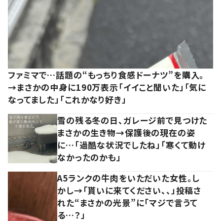
ファミマで…話題の“もっちり食感ドーナツ”を購入。
→まさかの中身に190万表示「イイこと聞いた」「気に
なってました」「これかなり好き」
雪の残る冬の日、ガレージ前で見つけた
まさかの生き物→保護後の現在の姿
に…「過酷な状況でしたね」「寒くて動け
なかったのかも」
A5ランクの牛肉をいただいた女性。し
かし→「貰いに来てください、、」投稿さ
れた“まさかの光景”に「マジで言うて
る…？」