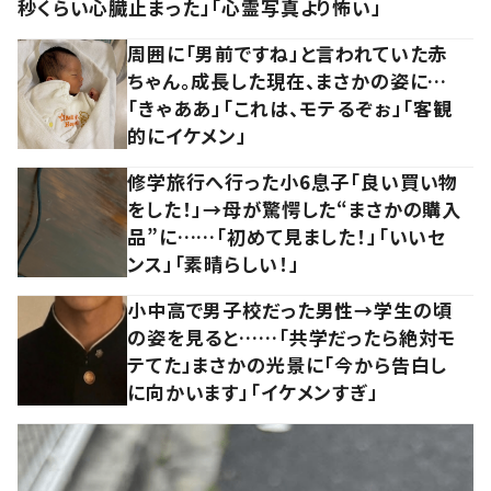
秒くらい心臓止まった」「心霊写真より怖い」
周囲に「男前ですね」と言われていた赤
ちゃん。成長した現在、まさかの姿に…
「きゃああ」「これは、モテるぞぉ」「客観
的にイケメン」
修学旅行へ行った小6息子「良い買い物
をした！」→母が驚愕した“まさかの購入
品”に……「初めて見ました！」「いいセ
ンス」「素晴らしい！」
小中高で男子校だった男性→学生の頃
の姿を見ると……「共学だったら絶対モ
テてた」まさかの光景に「今から告白し
に向かいます」「イケメンすぎ」