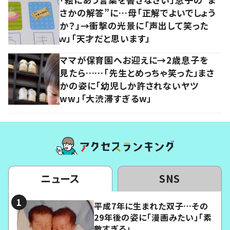
さかの解答”に…母「正解でよいでしょう
か？」→衝撃の光景に「声出して笑った
ｗ」「天才だと思います」
ママが保育園へお迎えに→2歳息子を
見たら……「先生とめっちゃ笑った」まさ
かの姿に「幼児しか許されないヤツ
ww」「大渋滞すぎるw」
ニュース
SNS
平成7年に生まれた双子…その
29年後の姿に「漫画みたい」「素
敵すぎる」