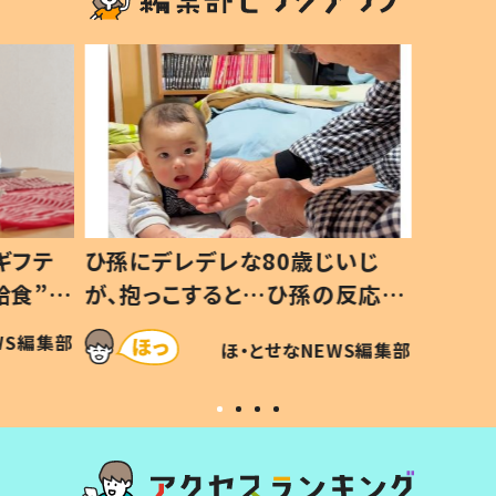
ギフテ
ひ孫にデレデレな80歳じいじ
給食”を
が、抱っこすると…ひ孫の反応に
和の親
「涙が出ました」「可愛くて仕方な
WS編集部
ほ・とせなNEWS編集部
い」