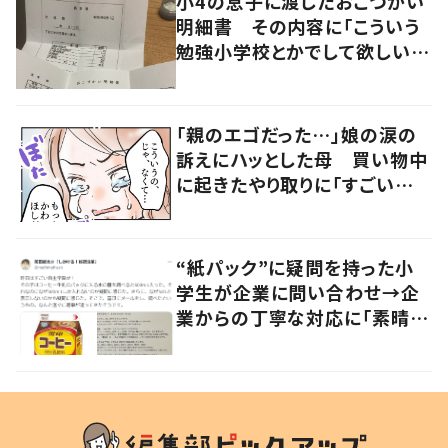
小4の息子に渡したおこづかい
明細書 その内容に「こういう
勉強小学校とかでして欲しい」
「社会勉強になりますね」の声
「親のエゴだった…」娘の涙の
訴えにハッとした母 買い物中
に起きたやり取りに「すごい分
かる」「改めて気付かされた」
“紙パック”に疑問を持った小
学生が企業に問い合わせ→企
業からの丁寧な対応に「素晴ら
しい」の声