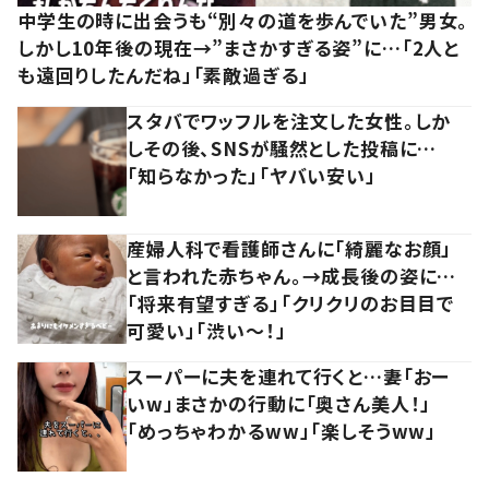
中学生の時に出会うも“別々の道を歩んでいた”男女。
しかし10年後の現在→”まさかすぎる姿”に…「2人と
も遠回りしたんだね」「素敵過ぎる」
スタバでワッフルを注文した女性。しか
しその後、SNSが騒然とした投稿に…
「知らなかった」「ヤバい安い」
産婦人科で看護師さんに「綺麗なお顔」
と言われた赤ちゃん。→成長後の姿に…
「将来有望すぎる」「クリクリのお目目で
可愛い」「渋い～！」
スーパーに夫を連れて行くと…妻「おー
いw」まさかの行動に「奥さん美人！」
「めっちゃわかるww」「楽しそうww」