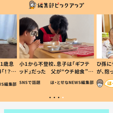
1歳息
小1から不登校、息子は「ギフテ
ひ孫に
「！？」
ッド」だった 父が“ウチ給食”を
が、抱
に「可愛
作り続ける理由とは #令和の親
「涙が
SNSで話題
ほ・とせなNEWS編集部
WS編集部
#令和の子
い」