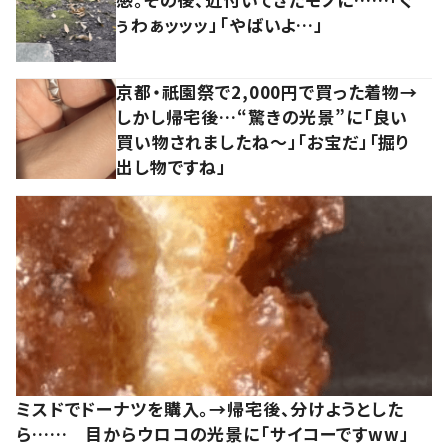
ぅわぁッッッ」「やばいよ…」
京都・祇園祭で2,000円で買った着物→
しかし帰宅後…“驚きの光景”に「良い
買い物されましたね～」「お宝だ」「掘り
出し物ですね」
ミスドでドーナツを購入。→帰宅後、分けようとした
ら…… 目からウロコの光景に「サイコーですww」