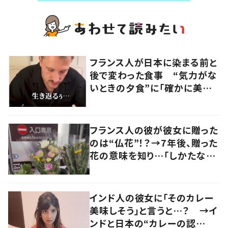
フランス人が日本に染まる前と
後で変わった食事 “気力がな
いときの夕食”に「確かに美味
い」「分かってくれるの嬉しい」
の声
フランス人の彼が彼女に贈った
のは“仏花”！？→7年後、贈った
花の意味を知り…「しかたな
い」「気持ちが大事」
インド人の彼女に「そのカレー
美味しそう」と言うと…？ →イ
ンドと日本の“カレーの認