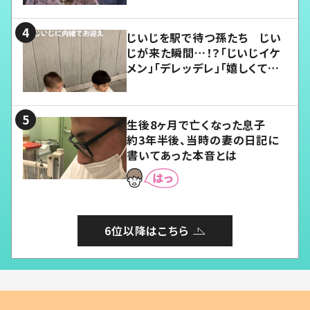
じいじを駅で待つ孫たち じい
じが来た瞬間…！？「じいじイケ
メン」「デレッデレ」「嬉しくて可
愛くてたまらない」「幸せになれ
る」
生後8ヶ月で亡くなった息子
約3年半後、当時の妻の日記に
書いてあった本音とは
6位以降はこちら