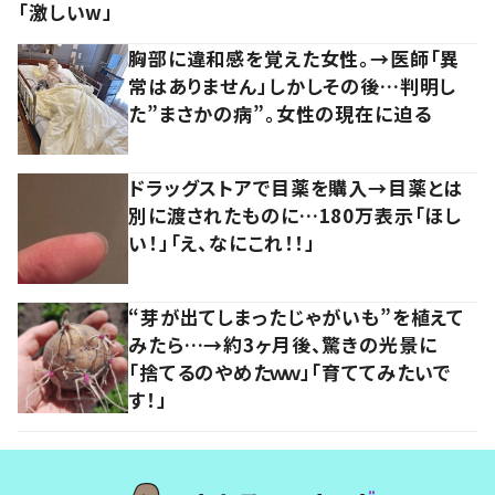
「激しいw」
胸部に違和感を覚えた女性。→医師「異
常はありません」しかしその後…判明し
た”まさかの病”。女性の現在に迫る
ドラッグストアで目薬を購入→目薬とは
別に渡されたものに…180万表示「ほし
い！」「え、なにこれ！！」
“芽が出てしまったじゃがいも”を植えて
みたら…→約3ヶ月後、驚きの光景に
「捨てるのやめたｗｗ」「育ててみたいで
す！」