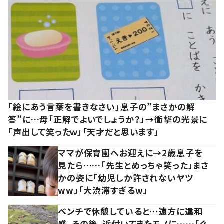
「絵にあう言葉を書きなさい」息子の”まさかの解
答”に…母「正解でよいでしょうか？」→衝撃の光景に
「声出して笑ったｗ」「天才だと思います」
ママが保育園へお迎えに→2歳息子を
見たら……「先生とめっちゃ笑った」まさ
かの姿に「幼児しか許されないヤツ
ww」「大渋滞すぎるw」
ベンチで休憩していると…遠方に違和
感。その後、近付いてきたモノに……「ぐ