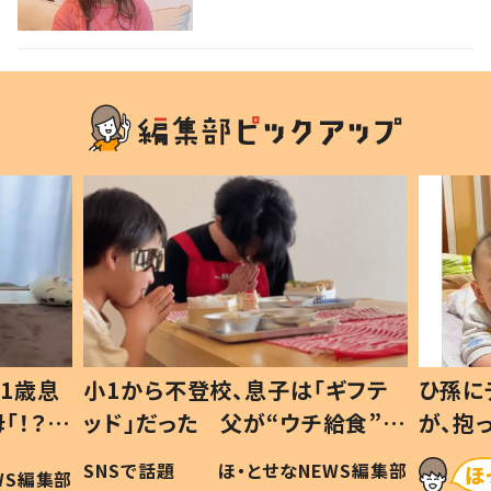
識”に驚きの声！
1歳息
小1から不登校、息子は「ギフテ
ひ孫に
「！？」
ッド」だった 父が“ウチ給食”を
が、抱
に「可愛
作り続ける理由とは #令和の親
「涙が
SNSで話題
ほ・とせなNEWS編集部
WS編集部
#令和の子
い」