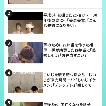
平成6年に撮った2ショット 30
年後の姿に…「美男美女」「こん
な夫婦になりたい」
孫のためにお弁当を作った祖
母 孫が絶賛したお弁当に「美
味しそう」「お弁当すごい」
じいじを駅で待つ孫たち じい
じが来た瞬間…！？「じいじイケ
メン」「デレッデレ」「嬉しくて可
愛くてたまらない」「幸せになれ
る」
生後8ヶ月で亡くなった息子