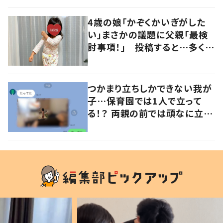
の声
4歳の娘「かぞくかいぎがした
い」まさかの議題に父親「最検
討事項！」 投稿すると…多くの
意見が寄せられる！
つかまり立ちしかできない我が
子…保育園では1人で立って
る！？ 両親の前では頑なに立た
ない1歳児が可愛すぎる…！