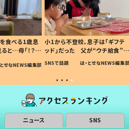
1歳息
小1から不登校、息子は「ギフテ
ひ孫に
「！？」
ッド」だった 父が“ウチ給食”を
が、抱
に「可愛
作り続ける理由とは #令和の親
「涙が
SNSで話題
ほ・とせなNEWS編集部
WS編集部
#令和の子
い」
ニュース
SNS