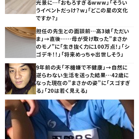
光景に…「おもろすぎるwww」「そうい
うイベントだっけ？w」「どこの星の文化
ですか？」
担任の先生との面談前…高3娘「ただい
ま」→直後……母が受け取った”まさか
のモノ”に「生き抜く力に100万点！」「シ
ゴデキ！！」「将来めっちゃ出世しそう」
9年前の夫「不機嫌で不健康」→自然に
逆らわない生活を送った結果…42歳に
なった現在の”まさかの姿”に「スゴすぎ
る」「20は若く見える」