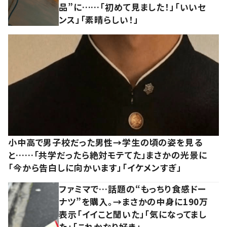
品”に……「初めて見ました！」「いいセ
ンス」「素晴らしい！」
小中高で男子校だった男性→学生の頃の姿を見る
と……「共学だったら絶対モテてた」まさかの光景に
「今から告白しに向かいます」「イケメンすぎ」
ファミマで…話題の“もっちり食感ドー
ナツ”を購入。→まさかの中身に190万
表示「イイこと聞いた」「気になってまし
た」「これかなり好き」