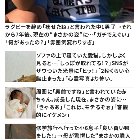
ラグビーを辞め「痩せたね」と言われた中1男子→それ
から7年後、現在の“まさかの姿”に…「ガチでえぐい」
「何があったの？」「雰囲気変わりすぎ」
ソファの上で寝ていた愛猫。しかしよく
見ると…「しっぽが取れてる！？」SNSが
ザワついた光景に「ヒッ！」「2秒くらい心
臓止まった」「心霊写真より怖い」
周囲に「男前ですね」と言われていた赤
ちゃん。成長した現在、まさかの姿に…
「きゃああ」「これは、モテるぞぉ」「客観
的にイケメン」
修学旅行へ行った小6息子「良い買い物
をした！」→母が驚愕した“まさかの購入