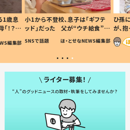
1歳息
小1から不登校、息子は「ギフテ
ひ孫に
「！？」
ッド」だった 父が“ウチ給食”を
が、抱
に「可愛
作り続ける理由とは #令和の親
「涙が
SNSで話題
ほ・とせなNEWS編集部
WS編集部
#令和の子
い」
ライター募集！
“人”のグッドニュースの取材・執筆をしてみませんか？