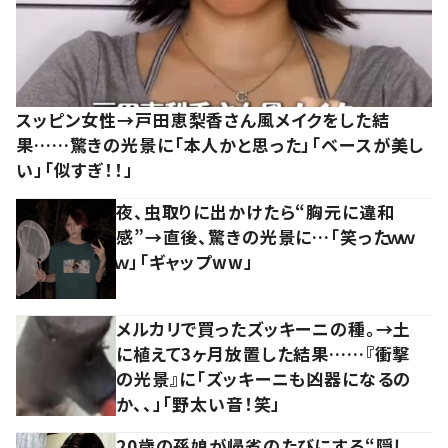
スッピン女性→戸田恵梨香さん風メイクをした結
果……驚きの光景に「本人かと思った」「ベースが美し
い」「似すぎ！！」
夜、虫取りに出かけたら“胸元に違和
感”→直後、驚きの光景に…「笑ったｗｗ
ｗ」「ギャップww」
メルカリで買ったズッキーニの種。→土
に植えて3ヶ月放置した結果……『衝撃
の光景』に「ズッキーニも凶器になるの
か、、」「野太い音！笑」
20歳の孫娘が帰省のたびにする“隠し