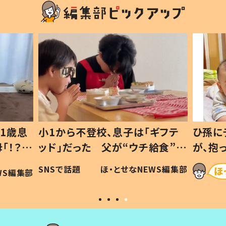
1歳息
小1から不登校、息子は「ギフテ
ひ孫に
「！？」
ッド」だった 父が“ウチ給食”を
が、抱
に「可愛
作り続ける理由とは #令和の親
「涙が
SNSで話題
ほ・とせなNEWS編集部
WS編集部
#令和の子
い」