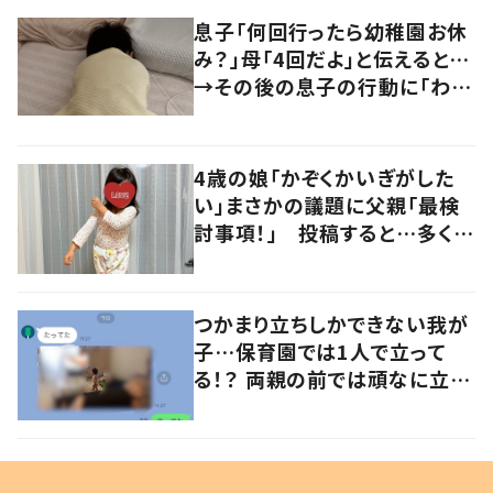
息子「何回行ったら幼稚園お休
み？」母「4回だよ」と伝えると…
→その後の息子の行動に「わか
るよその気持ち」「うちの子も！」
の声
4歳の娘「かぞくかいぎがした
い」まさかの議題に父親「最検
討事項！」 投稿すると…多くの
意見が寄せられる！
つかまり立ちしかできない我が
子…保育園では1人で立って
る！？ 両親の前では頑なに立た
ない1歳児が可愛すぎる…！