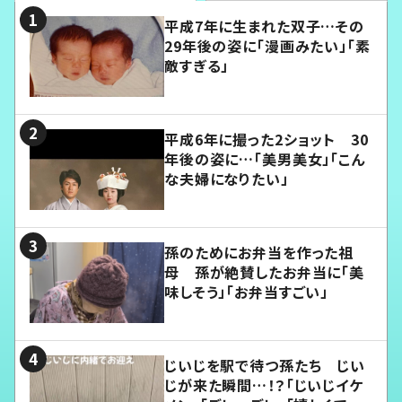
平成7年に生まれた双子…その
29年後の姿に「漫画みたい」「素
敵すぎる」
平成6年に撮った2ショット 30
年後の姿に…「美男美女」「こん
な夫婦になりたい」
孫のためにお弁当を作った祖
母 孫が絶賛したお弁当に「美
味しそう」「お弁当すごい」
じいじを駅で待つ孫たち じい
じが来た瞬間…！？「じいじイケ