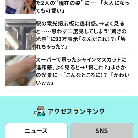
た2人の“現在の姿”に……「大人になっ
ても可愛い」
駅の電光掲示板に違和感。→よく見る
と……思わず二度見してしまう”驚きの
光景”に93万表示「なんだこれ！？」「壊
れちゃった？」
スーパーで買ったシャインマスカットに
違和感。よく見ると→「何これ？」まさか
の光景に…「こんなところに！？」「かわい
いww」
ニュース
SNS