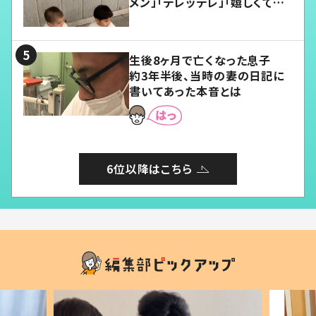
メン」「デレッデレ」「嬉しくて可
愛くてたまらない」「幸せになれ
る」
生後8ヶ月で亡くなった息子
約3年半後、当時の妻の日記に
書いてあった本音とは
6位以降はこちら