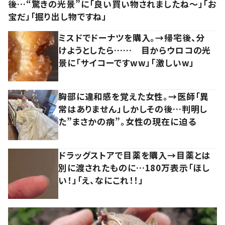
後…“驚きの光景”に「良い買い物されましたね～」「お
宝だ」「掘り出し物ですね」
ミスドでドーナツを購入。→帰宅後、分
けようとしたら…… 目からウロコの光
景に「サイコーですww」「激しいw」
胸部に違和感を覚えた女性。→医師「異
常はありません」しかしその後…判明し
た”まさかの病”。女性の現在に迫る
ドラッグストアで目薬を購入→目薬とは
別に渡されたものに…180万表示「ほし
い！」「え、なにこれ！！」