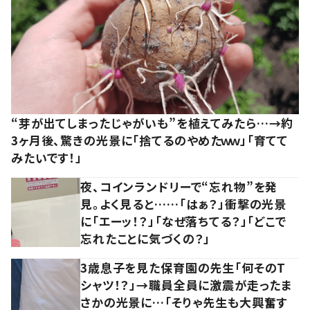
“芽が出てしまったじゃがいも”を植えてみたら…→約
3ヶ月後、驚きの光景に「捨てるのやめたｗｗ」「育てて
みたいです！」
夜、コインランドリーで“忘れ物”を発
見。よく見ると……「はぁ？」衝撃の光景
に「エーッ！？」「なぜ落ちてる？」「どこで
忘れたことに気づくの？」
3歳息子を見た保育園の先生「何そのT
シャツ！？」→職員全員に激震が走ったま
さかの光景に…「そりゃ先生も大興奮す