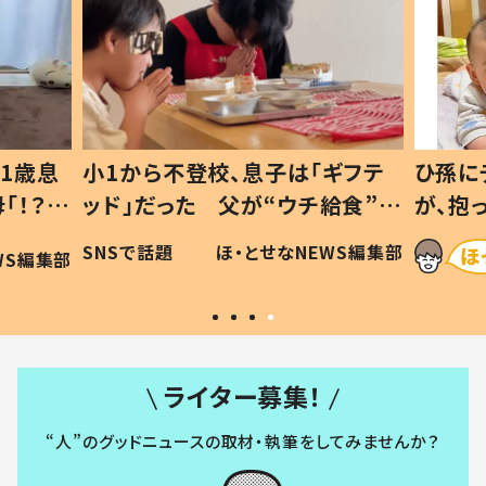
1歳息
小1から不登校、息子は「ギフテ
ひ孫に
「！？」
ッド」だった 父が“ウチ給食”を
が、抱
に「可愛
作り続ける理由とは #令和の親
「涙が
SNSで話題
ほ・とせなNEWS編集部
WS編集部
#令和の子
い」
ライター募集！
“人”のグッドニュースの取材・執筆をしてみませんか？