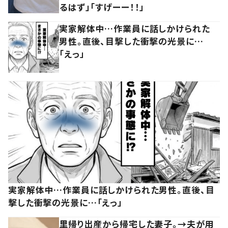
るはず」「すげーー！！」
実家解体中…作業員に話しかけられた
男性。直後、目撃した衝撃の光景に…
「えっ」
実家解体中…作業員に話しかけられた男性。直後、目
撃した衝撃の光景に…「えっ」
里帰り出産から帰宅した妻子。→夫が用