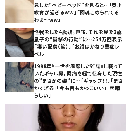
意した“ベビーベッド”を見ると…「英才
教育が過ぎるww」「闘魂こめられてる
わぁ～ww」
怪我をした4歳娘。直後、それを見た2歳
息子の“衝撃の行動”に…254万回表示
「凄い配慮（笑）」「お顔はかなり重症レ
ベル」
1998年『一世を風靡した雑誌』に載って
いたギャル男。闘病を経て転身した現在
の”まさかの姿”に…「ギャップ！！」「まさ
かすぎる」「今も昔もかっこいい」「素晴
らしい」