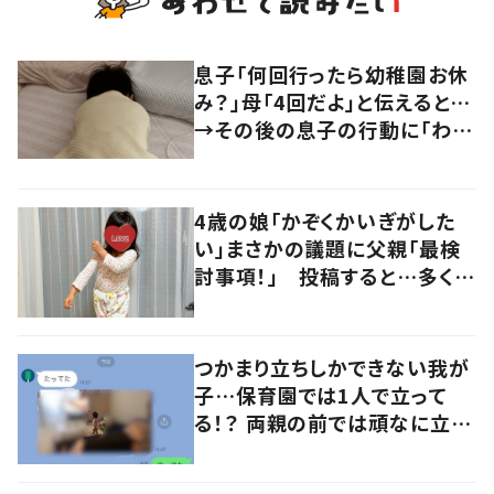
息子「何回行ったら幼稚園お休
み？」母「4回だよ」と伝えると…
→その後の息子の行動に「わか
るよその気持ち」「うちの子も！」
の声
4歳の娘「かぞくかいぎがした
い」まさかの議題に父親「最検
討事項！」 投稿すると…多くの
意見が寄せられる！
つかまり立ちしかできない我が
子…保育園では1人で立って
る！？ 両親の前では頑なに立た
ない1歳児が可愛すぎる…！