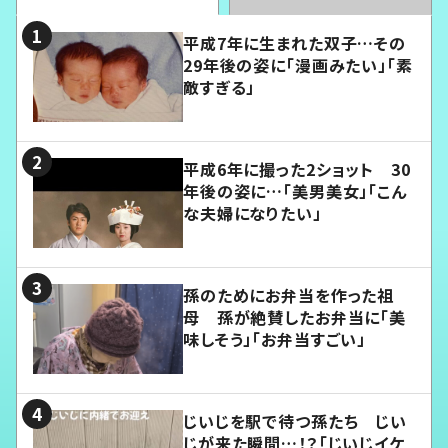
平成7年に生まれた双子…その
29年後の姿に「漫画みたい」「素
敵すぎる」
平成6年に撮った2ショット 30
年後の姿に…「美男美女」「こん
な夫婦になりたい」
孫のためにお弁当を作った祖
母 孫が絶賛したお弁当に「美
味しそう」「お弁当すごい」
じいじを駅で待つ孫たち じい
じが来た瞬間…！？「じいじイケ