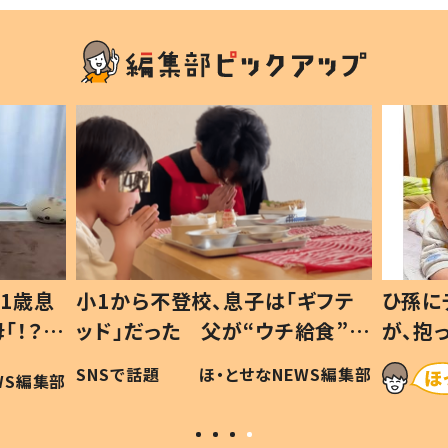
1歳息
小1から不登校、息子は「ギフテ
ひ孫に
「！？」
ッド」だった 父が“ウチ給食”を
が、抱
に「可愛
作り続ける理由とは #令和の親
「涙が
SNSで話題
ほ・とせなNEWS編集部
WS編集部
#令和の子
い」