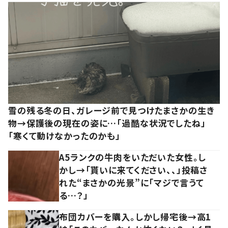
雪の残る冬の日、ガレージ前で見つけたまさかの生き
物→保護後の現在の姿に…「過酷な状況でしたね」
「寒くて動けなかったのかも」
A5ランクの牛肉をいただいた女性。し
かし→「貰いに来てください、、」投稿さ
れた“まさかの光景”に「マジで言うて
る…？」
布団カバーを購入。しかし帰宅後→高1