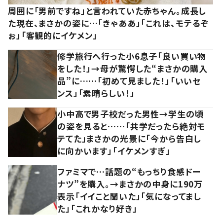
周囲に「男前ですね」と言われていた赤ちゃん。成長し
た現在、まさかの姿に…「きゃああ」「これは、モテるぞ
ぉ」「客観的にイケメン」
修学旅行へ行った小6息子「良い買い物
をした！」→母が驚愕した“まさかの購入
品”に……「初めて見ました！」「いいセ
ンス」「素晴らしい！」
小中高で男子校だった男性→学生の頃
の姿を見ると……「共学だったら絶対モ
テてた」まさかの光景に「今から告白し
に向かいます」「イケメンすぎ」
ファミマで…話題の“もっちり食感ドー
ナツ”を購入。→まさかの中身に190万
表示「イイこと聞いた」「気になってまし
た」「これかなり好き」