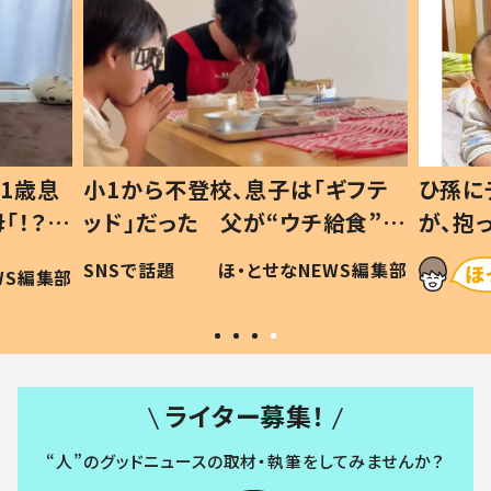
1歳息
小1から不登校、息子は「ギフテ
ひ孫に
「！？」
ッド」だった 父が“ウチ給食”を
が、抱
に「可愛
作り続ける理由とは #令和の親
「涙が
SNSで話題
ほ・とせなNEWS編集部
WS編集部
#令和の子
い」
ライター募集！
“人”のグッドニュースの取材・執筆をしてみませんか？