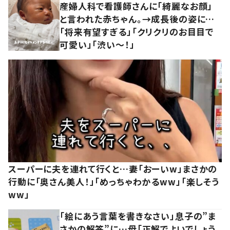
産婦人科で看護師さんに「綺麗なお顔」
と言われた赤ちゃん。→成長後の姿に…
「将来有望すぎる」「クリクリのお目目で
可愛い」「渋い～！」
スーパーに夫を連れて行くと…妻「おーいw」まさかの
行動に「奥さん美人！」「めっちゃわかるww」「楽しそう
ww」
「絵にあう言葉を書きなさい」息子の”ま
さかの解答”に…母「正解でよいでしょう