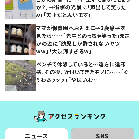
か？」→衝撃の光景に「声出して笑った
ｗ」「天才だと思います」
ママが保育園へお迎えに→2歳息子を
見たら……「先生とめっちゃ笑った」まさ
かの姿に「幼児しか許されないヤツ
ww」「大渋滞すぎるw」
ベンチで休憩していると…遠方に違和
感。その後、近付いてきたモノに……「ぐ
ぅわぁッッッ」「やばいよ…」
ニュース
SNS