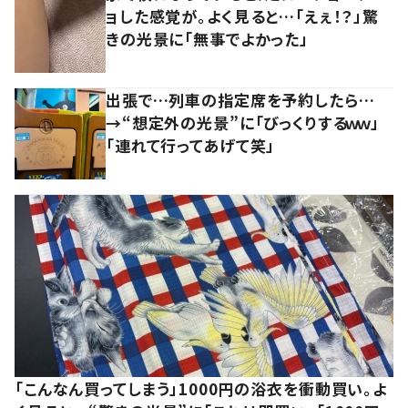
ョした感覚が。よく見ると…「えぇ！？」驚
きの光景に「無事でよかった」
出張で…列車の指定席を予約したら…
→“想定外の光景”に「びっくりするｗｗ」
「連れて行ってあげて笑」
「こんなん買ってしまう」1000円の浴衣を衝動買い。よ