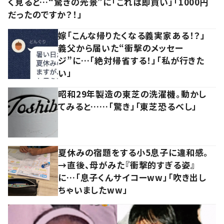
く見ると…“驚きの光景”に「これは即買い」「1000円
だったのですか？！」
嫁「こんな帰りたくなる義実家ある！？」
義父から届いた“衝撃のメッセー
ジ”に…「絶対帰省する！」「私が行きた
い」
昭和29年製造の東芝の洗濯機。動かし
てみると……「驚き」「東芝恐るべし」
夏休みの宿題をする小5息子に違和感。
→直後、母がみた『衝撃的すぎる姿』
に…「息子くんサイコーww」「吹き出し
ちゃいましたww」