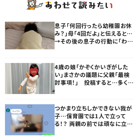
息子「何回行ったら幼稚園お休
み？」母「4回だよ」と伝えると…
→その後の息子の行動に「わか
るよその気持ち」「うちの子も！」
の声
4歳の娘「かぞくかいぎがした
い」まさかの議題に父親「最検
討事項！」 投稿すると…多くの
意見が寄せられる！
つかまり立ちしかできない我が
子…保育園では1人で立って
る！？ 両親の前では頑なに立た
ない1歳児が可愛すぎる…！