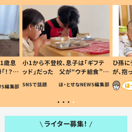
1歳息
小1から不登校、息子は「ギフテ
ひ孫に
「！？」
ッド」だった 父が“ウチ給食”を
が、抱
に「可愛
作り続ける理由とは #令和の親
「涙が
SNSで話題
ほ・とせなNEWS編集部
WS編集部
#令和の子
い」
ライター募集！