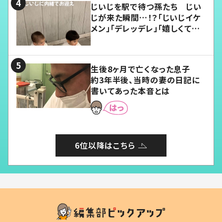
じいじを駅で待つ孫たち じい
じが来た瞬間…！？「じいじイケ
メン」「デレッデレ」「嬉しくて可
愛くてたまらない」「幸せになれ
る」
生後8ヶ月で亡くなった息子
約3年半後、当時の妻の日記に
書いてあった本音とは
6位以降はこちら