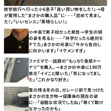
修学旅行へ行った小6息子「良い買い物をした！」→母
が驚愕した“まさかの購入品”に……「初めて見まし
た！」「いいセンス」「素晴らしい！」
小中高で男子校だった男性→学生の頃
の姿を見ると……「共学だったら絶対モ
テてた」まさかの光景に「今から告白し
に向かいます」「イケメンすぎ」
ファミマで…話題の“もっちり食感ドー
ナツ”を購入。→まさかの中身に190万
表示「イイこと聞いた」「気になってまし
た」「これかなり好き」
雪の残る冬の日、ガレージ前で見つけた
まさかの生き物→保護後の現在の姿
に…「過酷な状況でしたね」「寒くて動け
なかったのかも」