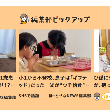
1歳息
小1から不登校、息子は「ギフテ
ひ孫に
「！？」
ッド」だった 父が“ウチ給食”を
が、抱
に「可愛
作り続ける理由とは #令和の親
「涙が
SNSで話題
ほ・とせなNEWS編集部
WS編集部
#令和の子
い」