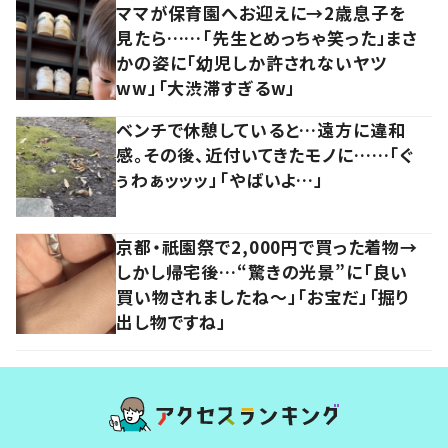
ママが保育園へお迎えに→2歳息子を
見たら……「先生とめっちゃ笑った」まさ
かの姿に「幼児しか許されないヤツ
ww」「大渋滞すぎるw」
ベンチで休憩していると…遠方に違和
感。その後、近付いてきたモノに……「ぐ
ぅわぁッッッ」「やばいよ…」
京都・祇園祭で2,000円で買った着物→
しかし帰宅後…“驚きの光景”に「良い
買い物されましたね～」「お宝だ」「掘り
出し物ですね」