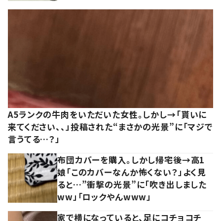
A5ランクの牛肉をいただいた女性。しかし→「貰いに
来てください、、」投稿された“まさかの光景”に「マジで
言うてる…？」
布団カバーを購入。しかし帰宅後→高1
娘「このカバーなんか怖くない？」よく見
ると…”衝撃の光景”に「吹き出しました
ww」「ロックやんwww」
家で横になっていると、足にコチョコチ